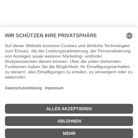
<<
Das geschah 1963
|
Das geschah 1965
>>
| © 2013–2026 was-war-wann.de. Alle Rechte vorbehalten. |