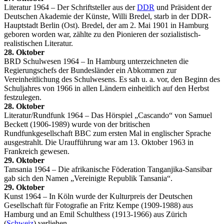
Literatur 1964 – Der Schriftsteller aus der
DDR
und Präsident der
Deutschen Akademie der Künste, Willi Bredel, starb in der DDR-
Hauptstadt Berlin (Ost). Bredel, der am 2. Mai 1901 in Hamburg
geboren worden war, zählte zu den Pionieren der sozialistisch-
realistischen Literatur.
28. Oktober
BRD Schulwesen 1964 – In Hamburg unterzeichneten die
Regierungschefs der Bundesländer ein Abkommen zur
Vereinheitlichung des Schulwesens. Es sah u. a. vor, den Beginn des
Schuljahres von 1966 in allen Ländern einheitlich auf den Herbst
festzulegen.
28. Oktober
Literatur/Rundfunk 1964 – Das Hörspiel „Cascando“ von Samuel
Beckett (1906-1989) wurde von der britischen
Rundfunkgesellschaft BBC zum ersten Mal in englischer Sprache
ausgestrahlt. Die Uraufführung war am 13. Oktober 1963 in
Frankreich gewesen.
29. Oktober
Tansania 1964 – Die afrikanische Föderation Tanganjika-Sansibar
gab sich den Namen „Vereinigte Republik Tansania“.
29. Oktober
Kunst 1964 – In Köln wurde der Kulturpreis der Deutschen
Gesellschaft für Fotografie an Fritz Kempe (1909-1988) aus
Hamburg und an Emil Schulthess (1913-1966) aus Zürich
(
Schweiz
) verliehen.