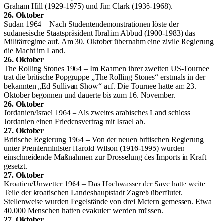
Graham Hill (1929-1975) und Jim Clark (1936-1968).
26. Oktober
Sudan 1964 – Nach Studentendemonstrationen löste der
sudanesische Staatspräsident Ibrahim Abbud (1900-1983) das
Militärregime auf. Am 30. Oktober übernahm eine zivile Regierung
die Macht im Land.
26. Oktober
The Rolling Stones 1964 – Im Rahmen ihrer zweiten US-Tournee
trat die britische Popgruppe „The Rolling Stones“ erstmals in der
bekannten „Ed Sullivan Show“ auf. Die Tournee hatte am 23.
Oktober begonnen und dauerte bis zum 16. November.
26. Oktober
Jordanien/Israel 1964 – Als zweites arabisches Land schloss
Jordanien einen Friedensvertrag mit Israel ab.
27. Oktober
Britische Regierung 1964 – Von der neuen britischen Regierung
unter Premierminister Harold Wilson (1916-1995) wurden
einschneidende Maßnahmen zur Drosselung des Imports in Kraft
gesetzt.
27. Oktober
Kroatien/Unwetter 1964 – Das Hochwasser der Save hatte weite
Teile der kroatischen Landeshauptstadt Zagreb überflutet.
Stellenweise wurden Pegelstände von drei Metern gemessen. Etwa
40.000 Menschen hatten evakuiert werden müssen.
27. Oktober