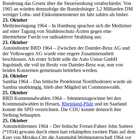
Bundestag das Gesetz über die Steuersenkung verabschiedet. Von
1965 an würden demzufolge die Bundesbürger 3,2 Milliarden DM
weniger Lohn- und Einkommenssteuer im Jahr zahlen als bisher.
23. Oktober
Medizinertagung 1964 – In Hamburg sprachen sich die Mediziner
auf einer Tagung von Strahlenschutz-Ärzten gegen eine
übertriebene Furcht vor radioaktiver Strahlung aus.
23. Oktober
Autoindustrie BRD 1964 – Zwischen der Daimler-Benz AG und
der Volkswagen AG wurde eine engere Zusammenarbeit
beschlossen. Als erster Schritt solle die Auto Union GmbH
Ingolstadt, die voll im Besitz von Daimler-Benz war, nun von
beiden Konzernen gemeinsam betrieben werden.
24. Oktober
Sambia 1964 – Das britische Protektorat Nordrhodesien wurde als
Sambia unabhängig, blieb aber Mitglied im Commonwealth.
25. Oktober
BRD Kommunalwahlen 1964 – Stimmenzugewinne bei den
Kommunalwahlen in Hessen,
Rheinland-Pfalz
und im Saarland
konnte die SPD verzeichnen. Die CDU konnte dennoch ihre
Stellung behaupten.
25. Oktober
Automobilrennen 1964 – Der britische Ferrari-Fahrer John Surtees
(*1934) gewann durch einen hart erkämpften zweiten Platz auf dem
Kurs von Mexiko-City die Automobil-Weltmeisterschaft 1964 vor