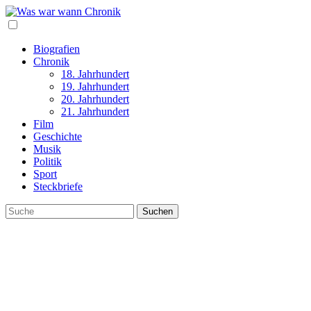
Biografien
Chronik
18. Jahrhundert
19. Jahrhundert
20. Jahrhundert
21. Jahrhundert
Film
Geschichte
Musik
Politik
Sport
Steckbriefe