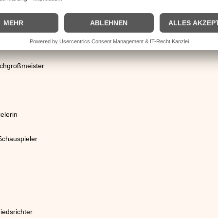
ter
chöpfer († 2010)
achgroßmeister
elerin
Schauspieler
iedsrichter