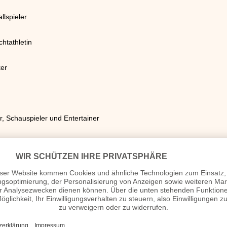
lspieler
htathletin
ker
r, Schauspieler und Entertainer
ter
r
r Schauspieler und Komiker