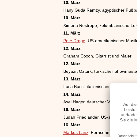
10. März
Hany Guda Ramzy, ägyptischer Fußbal
10. März
Ximena Restrepo, kolumbianische Leic
11. März
Pete Droge
, US-amerikanischer Musi
12. März
Graham Coxon, Gitarrist und Maler
12. März
Beyazıt Öztürk, türkischer Showmaste
13. März
Luca Bucci, italienischer Fußballtorhü
14. März
Axel Hager, deutscher Volleyballspiele
16. März
Judah Friedlander, US-amerikanische
16. März
Markus Lanz
, Fernsehmoderator