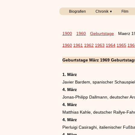
Biografien
Chronik
Film
1900
1960
Geburtstage
Maerz 1
1960
1961
1962
1963
1964
1965
196
Geburtstage März 1969 Geburtstag
1. März
Javier Bardem, spanischer Schauspie
4. März
Jonas-Philipp Dallmann, deutscher Arch
4. März
Matthias Kahle, deutscher Rallye-Fah
4. März
Pierluigi Casiraghi, italienischer Fußba
4. März