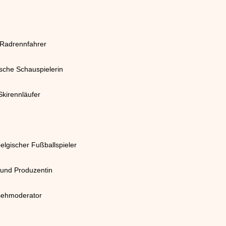
-Radrennfahrer
ische Schauspielerin
Skirennläufer
belgischer Fußballspieler
 und Produzentin
nsehmoderator