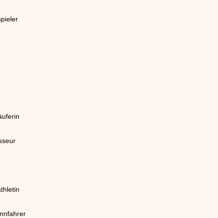
pieler
äuferin
sseur
thletin
ennfahrer