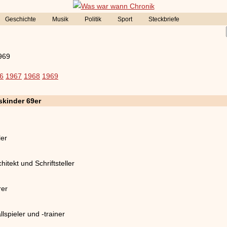
Geschichte
Musik
Politik
Sport
Steckbriefe
969
6
1967
1968
1969
skinder 69er
ler
itekt und Schriftsteller
rer
llspieler und -trainer