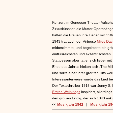
Konzert im Genueser Theater Aufsehen
Zirkuskünstler, die Mutter Opernsäng
hätten die Frauen ihre Lieder mit chi
1943 trat auch der Virtuose
Miles Dav
mitbestimmte, und begeisterte ein grö
einflußreichsten und exzentrischsten 
Stattdessen aber tat er sich lieber m
Ende des Jahres hielten sich „The Mil
und sollte einer ihrer größten Hits we
Interessanterweise wurde das Lied ber
Der Textschreiber 1915 war Jonny S. B
Ersten Weltkriegs
inspiriert, allerdin
den großen Erfolg, der sich 1943 ankü
<<
Musikjahr 1942
|
Musikjahr 19