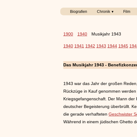
Biografien
Chronik
Film
1900
1940
Musikjahr 1943
1940
1941
1942
1943
1944
1945
194
Das Musikjahr 1943 - Benefizkonze
1943 war das Jahr der großen Reden, 
Rückzüge in Kauf genommen werden mu
Kriegsgefangenschaft. Der Mann der P
deutscher Begeisterung überbrüllt. Ke
die gerade verhafteten
Geschwister S
Während in einem jüdischen Ghetto de