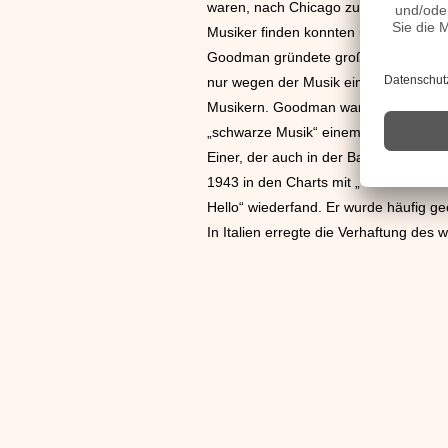
waren, nach Chicago zu gehen. Gerade
Musiker finden konnten und schnell g
Goodman gründete große Orchester und
nur wegen der Musik einen Namen, so
Musikern. Goodman war für den Swi
„schwarze Musik“ einem breiten, wei
Einer, der auch in der Band Goodmans
1943 in den Charts mit „You’ll Never 
Hello“ wiederfand. Er wurde häufig gec
In Italien erregte die Verhaftung des 