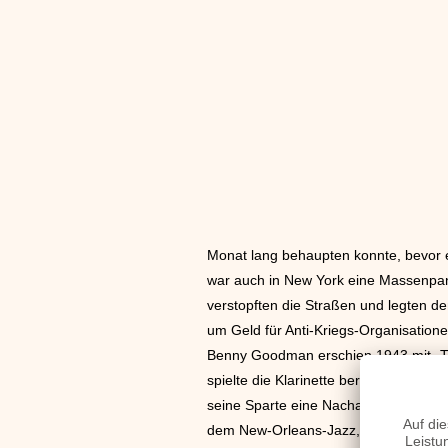
Monat lang behaupten konnte, bevor 
war auch in New York eine Massenpani
verstopften die Straßen und legten d
um Geld für Anti-Kriegs-Organisationen
Benny Goodman erschien 1943 mit „T
spielte die Klarinette bereits mit zehn
seine Sparte eine Nachahmung schwarz
dem New-Orleans-Jazz, da das einsch