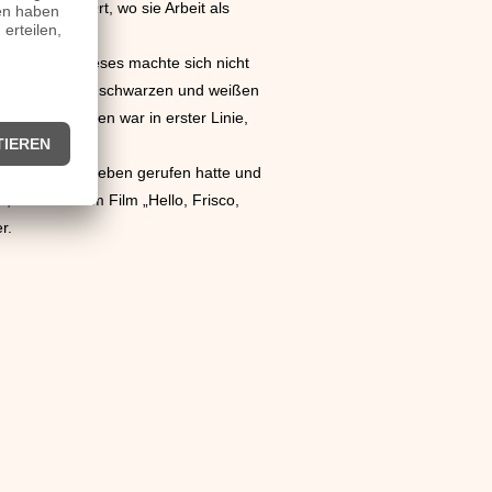
rika, ein Ort, wo sie Arbeit als
rupa auf. Dieses machte sich nicht
ermischung von schwarzen und weißen
e. Sein Anliegen war in erster Linie,
jammers“ ins Leben gerufen hatte und
 da er sich im Film „Hello, Frisco,
r.