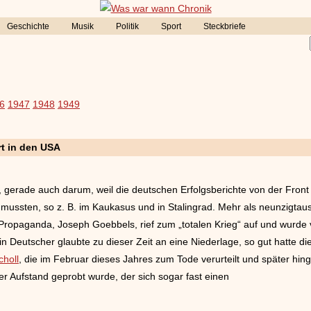
Geschichte
Musik
Politik
Sport
Steckbriefe
6
1947
1948
1949
rt in den USA
gerade auch darum, weil die deutschen Erfolgsberichte von der Front
ssten, so z. B. im Kaukasus und in Stalingrad. Mehr als neunzigtaus
ropaganda, Joseph Goebbels, rief zum „totalen Krieg“ auf und wurde
in Deutscher glaubte zu dieser Zeit an eine Niederlage, so gut hatte d
choll
, die im Februar dieses Jahres zum Tode verurteilt und später hing
r Aufstand geprobt wurde, der sich sogar fast einen