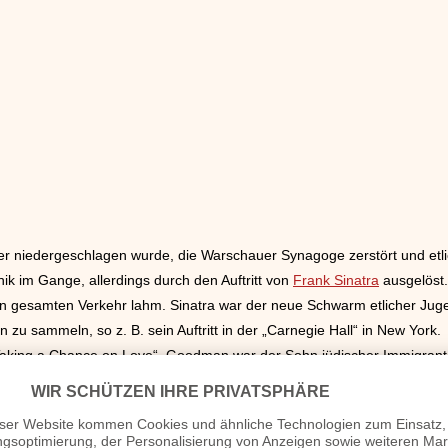
er niedergeschlagen wurde, die Warschauer Synagoge zerstört und etl
k im Gange, allerdings durch den Auftritt von
Frank Sinatra
ausgelöst.
en gesamten Verkehr lahm. Sinatra war der neue Schwarm etlicher Juge
 zu sammeln, so z. B. sein Auftritt in der „Carnegie Hall“ in New York.
aking a Chance on Love“. Goodman war der Sohn jüdischer Immigrant
 Jahren. Er wurde, ähnlich wie Louis Armstrong, ein Vertreter des Chicag
er Musik war, gespielt von weißen Jazz-Musikern. Der Chicago-Jazz e
lägige Vergnügungsviertel in letzterer Stadt geschlossen wurde und 