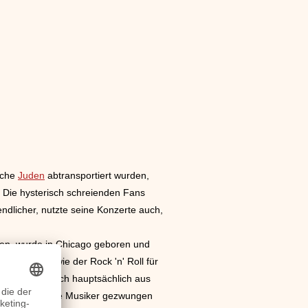
iche
Juden
abtransportiert wurden,
 Die hysterisch schreienden Fans
ndlicher, nutzte seine Konzerte auch,
en, wurde in Chicago geboren und
o-Jazz’, der wie der Rock 'n' Roll für
ntwickelte sich hauptsächlich aus
etliche schwarze Musiker gezwungen