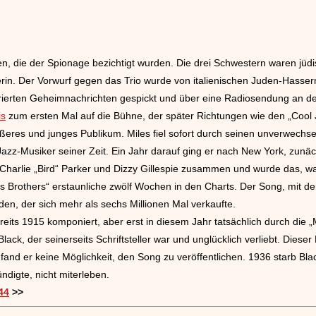
, die der Spionage bezichtigt wurden. Die drei Schwestern waren jüdis
erin. Der Vorwurf gegen das Trio wurde von italienischen Juden-Hasse
ffrierten Geheimnachrichten gespickt und über eine Radiosendung an de
is
zum ersten Mal auf die Bühne, der später Richtungen wie den „Cool 
ßeres und junges Publikum. Miles fiel sofort durch seinen unverwechsel
Jazz-Musiker seiner Zeit. Ein Jahr darauf ging er nach New York, zunä
it Charlie „Bird“ Parker und Dizzy Gillespie zusammen und wurde das, wa
ls Brothers“ erstaunliche zwölf Wochen in den Charts. Der Song, mit de
rden, der sich mehr als sechs Millionen Mal verkaufte.
eits 1915 komponiert, aber erst in diesem Jahr tatsächlich durch die „
lack, der seinerseits Schriftsteller war und unglücklich verliebt. Dies
gs fand er keine Möglichkeit, den Song zu veröffentlichen. 1936 starb B
ndigte, nicht miterleben.
44
>>