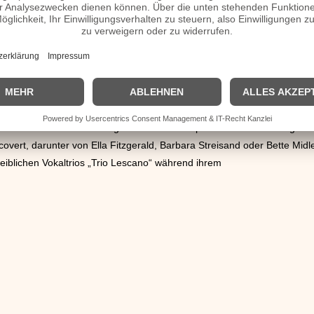
 für Schwarze war Chicago, unüblich gegenüber anderen Städten in Ame
roßen Einfluss auf die dort ansässigen Weißen ausübten.
 trat auch als Quartett mit Lionel Hampton, Teddy Wilson und Gene K
ndern auch als kleine Rebellion gegen die damaligen Tabus in der V
ng und
Jazz
in etwa das, was
Elvis Presley
für den Rock 'n' Roll bedeutet
ßen Publikum näherzubringen, was ihm gelang.
 mitspielte, war Dick Haymes, der in Hollywood die Band „The Katzen
Know“ aufkreuzte. Der Song wurde ein Jahr später mit dem Oscar geehrt,
overt, darunter von Ella Fitzgerald, Barbara Streisand oder Bette Midle
weiblichen Vokaltrios „Trio Lescano“ während ihrem