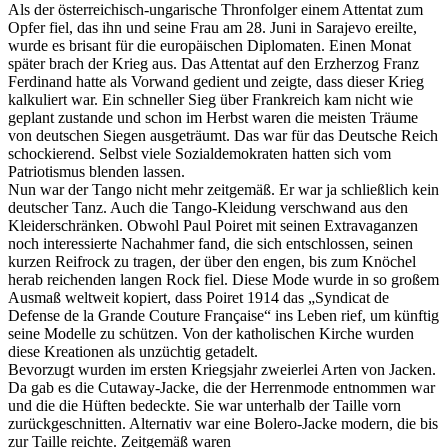
Als der österreichisch-ungarische Thronfolger einem Attentat zum
Opfer fiel, das ihn und seine Frau am 28. Juni in Sarajevo ereilte,
wurde es brisant für die europäischen Diplomaten. Einen Monat
später brach der Krieg aus. Das Attentat auf den Erzherzog Franz
Ferdinand hatte als Vorwand gedient und zeigte, dass dieser Krieg
kalkuliert war. Ein schneller Sieg über Frankreich kam nicht wie
geplant zustande und schon im Herbst waren die meisten Träume
von deutschen Siegen ausgeträumt. Das war für das Deutsche Reich
schockierend. Selbst viele Sozialdemokraten hatten sich vom
Patriotismus blenden lassen.
Nun war der Tango nicht mehr zeitgemäß. Er war ja schließlich kein
deutscher Tanz. Auch die Tango-Kleidung verschwand aus den
Kleiderschränken. Obwohl Paul Poiret mit seinen Extravaganzen
noch interessierte Nachahmer fand, die sich entschlossen, seinen
kurzen Reifrock zu tragen, der über den engen, bis zum Knöchel
herab reichenden langen Rock fiel. Diese Mode wurde in so großem
Ausmaß weltweit kopiert, dass Poiret 1914 das „Syndicat de
Defense de la Grande Couture Française“ ins Leben rief, um künftig
seine Modelle zu schützen. Von der katholischen Kirche wurden
diese Kreationen als unzüchtig getadelt.
Bevorzugt wurden im ersten Kriegsjahr zweierlei Arten von Jacken.
Da gab es die Cutaway-Jacke, die der Herrenmode entnommen war
und die die Hüften bedeckte. Sie war unterhalb der Taille vorn
zurückgeschnitten. Alternativ war eine Bolero-Jacke modern, die bis
zur Taille reichte. Zeitgemäß waren