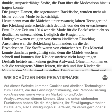
dunkle, strapazierfähige Stoffe, die Frau über die Modesaison hinaus
tragen konnte.
Die jungen Damen, die sogenannten Backfische, wurden mehr als
bisher von der Mode berücksichtigt.
Heute nennt man die Mädchen unter zwanzig Jahren Teenager und
ihre Kleidung unterscheidet sich deutlich von der der erwachsenen
Frau. In der Zeit um 1914 war die Mode für die Backfische nicht so
deutlich zu unterscheiden. Lediglich die Kragen und
Umlegekrawatten zeugten von einem kindlichen Einschlag.
Ansonsten war die Bekleidung kaum anders als die der
Erwachsenen. Die Stoffe waren von einfacher Art. Das Material
konnte durchaus preisgünstig sein, denn die Mädels wuchsen
schnell und konnten ihre Kleider sowieso nicht lange tragen.
Deshalb betrieb man keinen großen Aufwand. Ohnehin konnten es
sich die wenigstens Mütter leisten, für sich und ihre Kinder die
Mode in den Vordergrund zu stellen. Die Garderobe für Sport und
Freizeit nähten die Frauen meist selbst. Anleitungen zum
Selbstnähen gab es reichlich.
Nicht nur im Deutschen Reich besann man sich auf das eigene
Können auf dem Gebiet der Mode. Es gab für die
unterschiedlichsten Dinge Reichsausschüsse, für die Landwirtschaft,
für Leibesübungen und so auch den „Reichsausschuss für deutsche
Form“. Die Presse im Deutschen Reich sprach von der Geburt einer
deutschen Mode und stellte zerknirscht fest, dass man bisher eher
nachgeäfft als nachgedacht habe. Diese Einsicht hatte allerdings