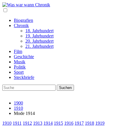
Biografien
Chronik
18. Jahrhundert
19. Jahrhundert
20. Jahrhundert
21. Jahrhundert
Film
Geschichte
Musik
Politik
Sport
Steckbriefe
1900
1910
Mode 1914
1910
1911
1912
1913
1914
1915
1916
1917
1918
1919