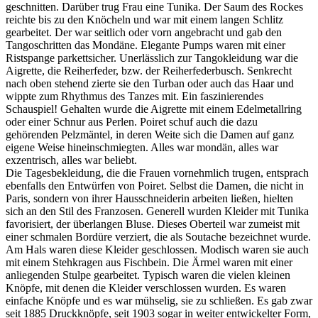
geschnitten. Darüber trug Frau eine Tunika. Der Saum des Rockes
reichte bis zu den Knöcheln und war mit einem langen Schlitz
gearbeitet. Der war seitlich oder vorn angebracht und gab den
Tangoschritten das Mondäne. Elegante Pumps waren mit einer
Ristspange parkettsicher. Unerlässlich zur Tangokleidung war die
Aigrette, die Reiherfeder, bzw. der Reiherfederbusch. Senkrecht
nach oben stehend zierte sie den Turban oder auch das Haar und
wippte zum Rhythmus des Tanzes mit. Ein faszinierendes
Schauspiel! Gehalten wurde die Aigrette mit einem Edelmetallring
oder einer Schnur aus Perlen. Poiret schuf auch die dazu
gehörenden Pelzmäntel, in deren Weite sich die Damen auf ganz
eigene Weise hineinschmiegten. Alles war mondän, alles war
exzentrisch, alles war beliebt.
Die Tagesbekleidung, die die Frauen vornehmlich trugen, entsprach
ebenfalls den Entwürfen von Poiret. Selbst die Damen, die nicht in
Paris, sondern von ihrer Hausschneiderin arbeiten ließen, hielten
sich an den Stil des Franzosen. Generell wurden Kleider mit Tunika
favorisiert, der überlangen Bluse. Dieses Oberteil war zumeist mit
einer schmalen Bordüre verziert, die als Soutache bezeichnet wurde.
Am Hals waren diese Kleider geschlossen. Modisch waren sie auch
mit einem Stehkragen aus Fischbein. Die Ärmel waren mit einer
anliegenden Stulpe gearbeitet. Typisch waren die vielen kleinen
Knöpfe, mit denen die Kleider verschlossen wurden. Es waren
einfache Knöpfe und es war mühselig, sie zu schließen. Es gab zwar
seit 1885 Druckknöpfe, seit 1903 sogar in weiter entwickelter Form,