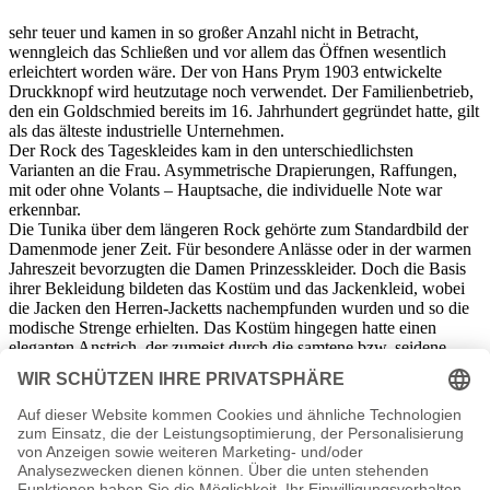
sehr teuer und kamen in so großer Anzahl nicht in Betracht,
wenngleich das Schließen und vor allem das Öffnen wesentlich
erleichtert worden wäre. Der von Hans Prym 1903 entwickelte
Druckknopf wird heutzutage noch verwendet. Der Familienbetrieb,
den ein Goldschmied bereits im 16. Jahrhundert gegründet hatte, gilt
als das älteste industrielle Unternehmen.
Der Rock des Tageskleides kam in den unterschiedlichsten
Varianten an die Frau. Asymmetrische Drapierungen, Raffungen,
mit oder ohne Volants – Hauptsache, die individuelle Note war
erkennbar.
Die Tunika über dem längeren Rock gehörte zum Standardbild der
Damenmode jener Zeit. Für besondere Anlässe oder in der warmen
Jahreszeit bevorzugten die Damen Prinzesskleider. Doch die Basis
ihrer Bekleidung bildeten das Kostüm und das Jackenkleid, wobei
die Jacken den Herren-Jacketts nachempfunden wurden und so die
modische Strenge erhielten. Das Kostüm hingegen hatte einen
eleganten Anstrich, der zumeist durch die samtene bzw. seidene
Kragenverzierung entstand. Die Bekleidung, die Schnitte der Mäntel
eingeschlossen, war durchweg schmal gearbeitet. Im Gegensatz
dazu durften die Hüte ausladend und übergroß sein. Damit sie auf
den Damenköpfen Halt hatten, wurden die Modelle mit edlen
Hutnadeln befestigt oder auf einen sogenannten Innenhut genäht.
Auch hier waren Federgebilde gewaltigen Ausmaßes en vogue.
In der Herrenmode waren keine nennenswerten Veränderungen zu