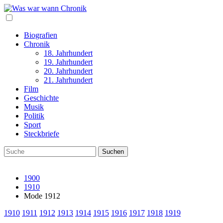
Biografien
Chronik
18. Jahrhundert
19. Jahrhundert
20. Jahrhundert
21. Jahrhundert
Film
Geschichte
Musik
Politik
Sport
Steckbriefe
1900
1910
Mode 1912
1910
1911
1912
1913
1914
1915
1916
1917
1918
1919