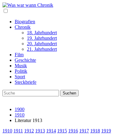
Biografien
Chronik
18. Jahrhundert
19. Jahrhundert
20. Jahrhundert
21. Jahrhundert
Film
Geschichte
Musik
Politik
Sport
Steckbriefe
1900
1910
Literatur 1913
1910
1911
1912
1913
1914
1915
1916
1917
1918
1919