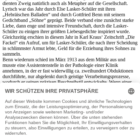
dienten Zweig natürlich auch als Metapher auf die Gesellschaft.
Lyrisch war das Jahr durch Else Lasker-Schüler mit ihren
„Hebräischen Balladen“ und durch Gottfried Benn mit seinem
Gedichtband „Söhne“ geprägt. Beide verband eine zunächst starke
Liebe, dann enge und intensive Freundschaft, durch die Lasker-
Schüler zu einigen ihrer größten Liebesgedichte inspiriert wurde.
Gleichzeitig erschien in diesem Jahr in Karl Kraus‘ Zeitschrift „Die
Fackel“ ein Aufruf, um für Lasker-Schüler, die nach ihrer Scheidung
in schlimmster Armut lebte, Geld für die Erziehung ihres Sohnes zu
sammeln.
Benn wiederum schied im März 1913 aus dem Militär aus und
musste eine Assistentenstelle in der Pathologie einer Klinik
annehmen, in der er fast widerwillig ca. zweihundert Obduktionen
durchführte, nur abgelenkt durch geistige Verarbeitungsprozesse,
wodurch er seinen präzisen Beschreibstil entwickelte. Wenn einer
poetisch das Hirn seziert hat, dann war es Gottfried Benn.
Rainer Maria Rilke flüchtete währenddessen nach Spanien und
durchlebte eine seiner häufigen und dramatischen Schaffenskrisen,
bis ihm nach etlichen Leiden und Briefeschreiben wieder
einunddreißig neue Verse der sechsten Elegie gelangen. Thomas
Mann durchwanderte in diesem Jahr geistig zum ersten Mal
verschiedene Ansätze zu einem seiner größten Werke – den
„Zauberberg“, bis zu dessen Niederschrift und Veröffentlichung es
allerdings noch mehr als zehn Jahre brauchte.
1913 war auch der Literaturnobelpreis eine freudige Überraschung,