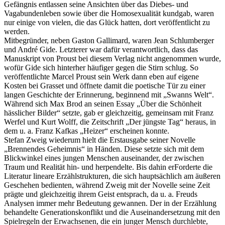
Gefängnis entlassen seine Ansichten über das Diebes- und
Vagabundenleben sowie über die Homosexualität kundgab, waren
nur einige von vielen, die das Glück hatten, dort veröffentlicht zu
werden.
Mitbegründer, neben Gaston Gallimard, waren Jean Schlumberger
und André Gide. Letzterer war dafür verantwortlich, dass das
Manuskript von Proust bei diesem Verlag nicht angenommen wurde,
wofür Gide sich hinterher häufiger gegen die Stirn schlug. So
veröffentlichte Marcel Proust sein Werk dann eben auf eigene
Kosten bei Grasset und öffnete damit die poetische Tür zu einer
langen Geschichte der Erinnerung, beginnend mit „Swanns Welt“.
Während sich Max Brod an seinen Essay „Über die Schönheit
hässlicher Bilder“ setzte, gab er gleichzeitig, gemeinsam mit Franz
Werfel und Kurt Wolff, die Zeitschrift „Der jüngste Tag“ heraus, in
dem u. a. Franz Kafkas „Heizer“ erscheinen konnte.
Stefan Zweig wiederum hielt die Erstausgabe seiner Novelle
„Brennendes Geheimnis“ in Händen. Diese setzte sich mit dem
Blickwinkel eines jungen Menschen auseinander, der zwischen
Traum und Realität hin- und herpendelte. Bis dahin erForderte die
Literatur lineare Erzählstrukturen, die sich hauptsächlich am äußeren
Geschehen bedienten, während Zweig mit der Novelle seine Zeit
prägte und gleichzeitig ihrem Geist entsprach, da u. a. Freuds
Analysen immer mehr Bedeutung gewannen. Der in der Erzählung
behandelte Generationskonflikt und die Auseinandersetzung mit den
Spielregeln der Erwachsenen, die ein junger Mensch durchlebte,