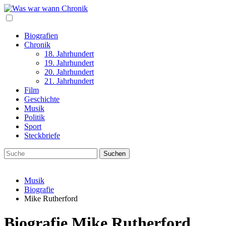
Biografien
Chronik
18. Jahrhundert
19. Jahrhundert
20. Jahrhundert
21. Jahrhundert
Film
Geschichte
Musik
Politik
Sport
Steckbriefe
Musik
Biografie
Mike Rutherford
Biografie Mike Rutherford