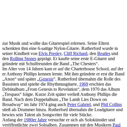
zur Musik und wollte das Gitarrespiel erlernen. Seine Eltern
schenkten ihm eine 6-saitige Nylon-Gitarre. Rutherford wurde in
seiner Kindheit von
Elvis Presley
,
Cliff Richard
, den
Beatles
und
den
Rolling Stones
geprägt. Er kaufte seine erste E-Gitarre und
gründete mit Schulfreunden die Band „The Chesters“.
Im Alter von 14 Jahren kam er auf die Charterhouse School, auf der
er Anthony Phillips kennen lernte. Mit ihm gründete er erst die Band
„Anon“ und später „
Genesis
“. Rutherford übernahm die Rolle des
Bassisten und spielte die Rhythmusgitarre.
1969
erschien das
Debütalbum „From Genesis to Revelation“, dem 1970 das Album
„Trespass“ folgte. Kurze Zeit später verließ Anthony Phillips die
Band. Nach dem Doppelalbum „The Lamb Lies Down on
Broadway“ im Jahr 1974 ging auch
Peter Gabriel
, und
Phil Collins
stieß als Drummer hinzu. Rutherford übernahm die Leadgitarre und
bewies sein Talent als Songwriter für viele Stücke.
Anfang der
1980er Jahre
versuchte er sich als Solokünstler und
veröffentlichte zwei Soloalben. Zusammen mit den Musikern
Paul