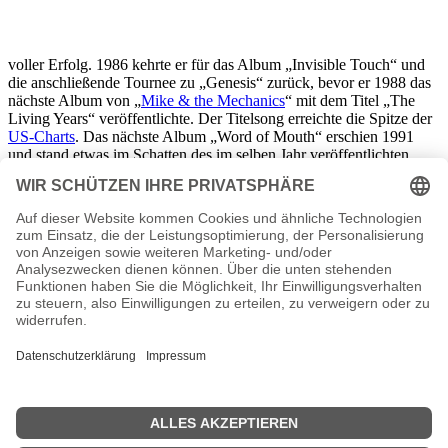
voller Erfolg. 1986 kehrte er für das Album „Invisible Touch“ und
die anschließende Tournee zu „Genesis“ zurück, bevor er 1988 das
nächste Album von „
Mike & the Mechanics
“ mit dem Titel „The
Living Years“ veröffentlichte. Der Titelsong erreichte die Spitze der
US-Charts
. Das nächste Album „Word of Mouth“ erschien 1991
und stand etwas im Schatten des im selben Jahr veröffentlichten
„Genesis“-Albums „We Can‘t Dance“.
„Genesis“ löste sich nach einer Jubiläums-Welttournee 2007 offiziell
auf. Rutherford machte mit „Mike & the Mechanics“ weiter und
veröffentlichte zuletzt 2011 das Album „The Road“.
Rutherfords markante Spielweise auf der Bassgitarre galt als
innovativ und anspruchsvoll und prägte den Progressive Rock der
1970er-Jahre
entscheidend mit. Er entwickelte mit dem
Gitarrenbauer Roger Giffin die Steinberger M-Serie, die er in den
1980er Jahren
bevorzugt spielte.
Der Musiker lebt mit seiner Frau in West Sussex südlich von
London und hat drei Kinder. Neben der Musik gilt seine
Leidenschaft dem Polosport, den er aktiv mit einem Handicap von 0
betreibt.
Mike Rutherford Seiten, Steckbrief etc.
n.n.v. - Die offizielle Homepage von Mike Rutherford
Mike Rutherford MP3 Downloads