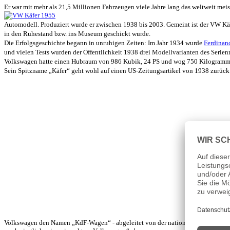
Er war mit mehr als 21,5 Millionen Fahrzeugen viele Jahre lang das weltweit meis
Automodell. Produziert wurde er zwischen 1938 bis 2003. Gemeint ist der VW Käfe
in den Ruhestand bzw. ins Museum geschickt wurde.
Die Erfolgsgeschichte begann in unruhigen Zeiten: Im Jahr 1934 wurde
Ferdinan
und vielen Tests wurden der Öffentlichkeit 1938 drei Modellvarianten des Serien
Volkswagen hatte einen Hubraum von 986 Kubik, 24 PS und wog 750 Kilogramm
Sein Spitzname „Käfer“ geht wohl auf einen US-Zeitungsartikel von 1938 zurück. 
Volkswagen den Namen „KdF-Wagen“ - abgeleitet von der nationalsozialistischen