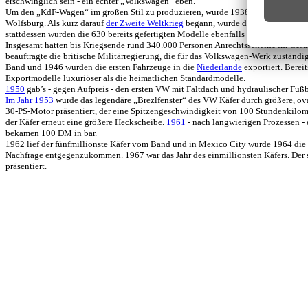
erschwinglich sein - ein echter „Volkswagen“ eben.
Um den „KdF-Wagen“ im großen Stil zu produzieren, wurde 1938 in der Nähe von F
Wolfsburg. Als kurz darauf
der Zweite Weltkrieg
begann, wurde die zivile Autopr
stattdessen wurden die 630 bereits gefertigten Modelle ebenfalls an das Militär 
Insgesamt hatten bis Kriegsende rund 340.000 Personen Anrechtsscheine im Ges
beauftragte die britische Militärregierung, die für das Volkswagen-Werk zuständ
Band und 1946 wurden die ersten Fahrzeuge in die
Niederlande
exportiert. Berei
Exportmodelle luxuriöser als die heimatlichen Standardmodelle.
1950
gab’s - gegen Aufpreis - den ersten VW mit Faltdach und hydraulischer Fuß
Im Jahr 1953
wurde das legendäre „Brezlfenster“ des VW Käfer durch größere, ova
30-PS-Motor präsentiert, der eine Spitzengeschwindigkeit von 100 Stundenkilo
der Käfer erneut eine größere Heckscheibe.
1961
- nach langwierigen Prozessen -
bekamen 100 DM in bar.
1962 lief der fünfmillionste Käfer vom Band und in Mexico City wurde 1964 di
Nachfrage entgegenzukommen. 1967 war das Jahr des einmillionsten Käfers. Der
präsentiert.