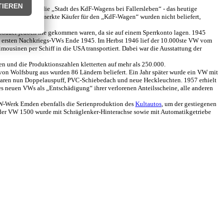
adt gegründet, die „Stadt des KdF-Wagens bei Fallersleben“ - das heutige
: Bereits vorgemerkte Käufer für den „KdF-Wagen“ wurden nicht beliefert,
obauer jedoch nie gekommen waren, da sie auf einem Sperrkonto lagen. 1945
 des ersten Nachkriegs-VWs Ende 1945. Im Herbst 1946 lief der 10.000ste VW vom
ousinen per Schiff in die USA transportiert. Dabei war die Ausstattung der
en und die Produktionszahlen kletterten auf mehr als 250.000.
 von Wolfsburg aus wurden 86 Ländern beliefert. Ein Jahr später wurde ein VW mit
 waren nun Doppelauspuff, PVC-Schiebedach und neue Heckleuchten. 1957 erhielt
s neuen VWs als „Entschädigung“ ihrer verlorenen Anteilsscheine, alle anderen
VW-Werk Emden ebenfalls die Serienproduktion des
Kultautos
, um der gestiegenen
 der VW 1500 wurde mit Schräglenker-Hinterachse sowie mit Automatikgetriebe