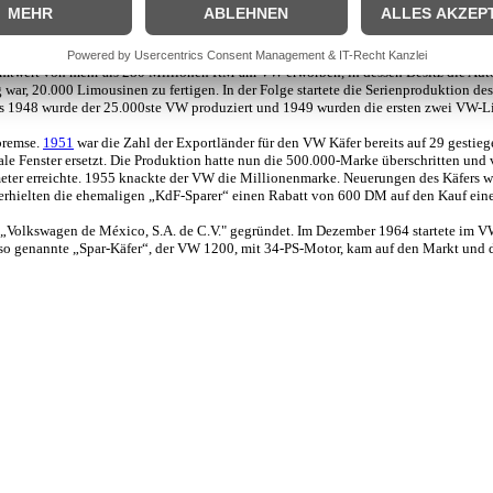
allersleben der Bau des Volkswagen-Werks initiiert und kurz darauf eine ganze St
oduktion zugunsten der Produktion von automobilen Rüstungsgütern zurückgestellt
abgegeben.
amtwert von mehr als 280 Millionen RM am VW erworben, in dessen Besitz die Aut
ig war, 20.000 Limousinen zu fertigen. In der Folge startete die Serienproduktion
ts 1948 wurde der 25.000ste VW produziert und 1949 wurden die ersten zwei VW-Lim
bremse.
1951
war die Zahl der Exportländer für den VW Käfer bereits auf 29 gestieg
le Fenster ersetzt. Die Produktion hatte nun die 500.000-Marke überschritten und
meter erreichte. 1955 knackte der VW die Millionenmarke. Neuerungen des Käfers
 erhielten die ehemaligen „KdF-Sparer“ einen Rabatt von 600 DM auf den Kauf eine
e „Volkswagen de México, S.A. de C.V." gegründet. Im Dezember 1964 startete im 
 so genannte „Spar-Käfer“, der VW 1200, mit 34-PS-Motor, kam auf den Markt und