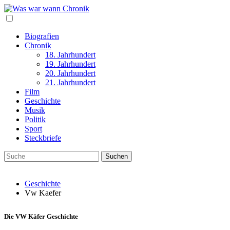
Biografien
Chronik
18. Jahrhundert
19. Jahrhundert
20. Jahrhundert
21. Jahrhundert
Film
Geschichte
Musik
Politik
Sport
Steckbriefe
Geschichte
Vw Kaefer
Die VW Käfer Geschichte