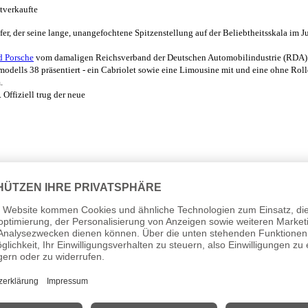
tverkaufte
r, der seine lange, unangefochtene Spitzenstellung auf der Beliebtheitsskala im 
d Porsche
vom damaligen Reichsverband der Deutschen Automobilindustrie (RDA) m
modells 38 präsentiert - ein Cabriolet sowie eine Limousine mit und eine ohne Rol
.
Offiziell trug der neue
 Organisation „Kraft durch Freude“. Mit einem Preis von 990 Reichsmark (RM) - h