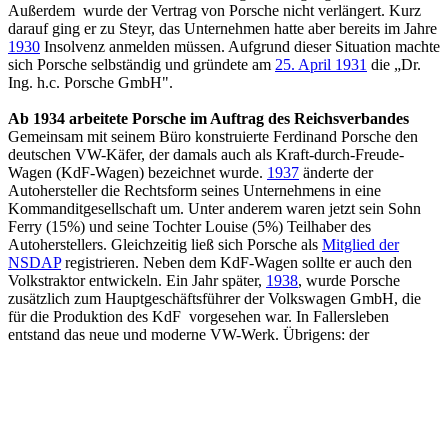
Außerdem wurde der Vertrag von Porsche nicht verlängert. Kurz
darauf ging er zu Steyr, das Unternehmen hatte aber bereits im Jahre
1930
Insolvenz anmelden müssen. Aufgrund dieser Situation machte
sich Porsche selbständig und gründete am
25. April 1931
die „Dr.
Ing. h.c. Porsche GmbH".
Ab 1934 arbeitete Porsche im Auftrag des Reichsverbandes
Gemeinsam mit seinem Büro konstruierte Ferdinand Porsche den
deutschen VW-Käfer, der damals auch als Kraft-durch-Freude-
Wagen (KdF-Wagen) bezeichnet wurde.
1937
änderte der
Autohersteller die Rechtsform seines Unternehmens in eine
Kommanditgesellschaft um. Unter anderem waren jetzt sein Sohn
Ferry (15%) und seine Tochter Louise (5%) Teilhaber des
Autoherstellers. Gleichzeitig ließ sich Porsche als
Mitglied der
NSDAP
registrieren. Neben dem KdF-Wagen sollte er auch den
Volkstraktor entwickeln. Ein Jahr später,
1938
, wurde Porsche
zusätzlich zum Hauptgeschäftsführer der Volkswagen GmbH, die
für die Produktion des KdF vorgesehen war. In Fallersleben
entstand das neue und moderne VW-Werk. Übrigens: der