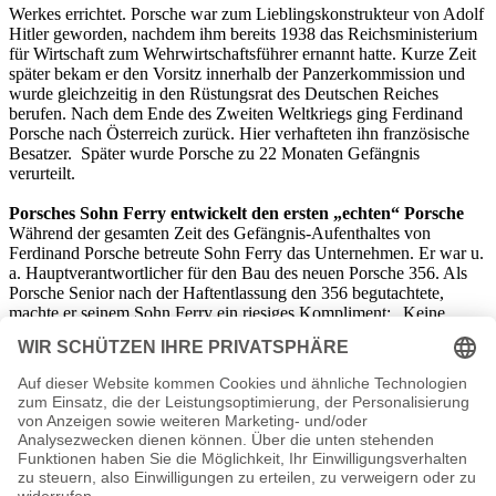
Werkes errichtet. Porsche war zum Lieblingskonstrukteur von Adolf
Hitler geworden, nachdem ihm bereits 1938 das Reichsministerium
für Wirtschaft zum Wehrwirtschaftsführer ernannt hatte. Kurze Zeit
später bekam er den Vorsitz innerhalb der Panzerkommission und
wurde gleichzeitig in den Rüstungsrat des Deutschen Reiches
berufen. Nach dem Ende des Zweiten Weltkriegs ging Ferdinand
Porsche nach Österreich zurück. Hier verhafteten ihn französische
Besatzer. Später wurde Porsche zu 22 Monaten Gefängnis
verurteilt.
Porsches Sohn Ferry entwickelt den ersten „echten“ Porsche
Während der gesamten Zeit des Gefängnis-Aufenthaltes von
Ferdinand Porsche betreute Sohn Ferry das Unternehmen. Er war u.
a. Hauptverantwortlicher für den Bau des neuen Porsche 356. Als
Porsche Senior nach der Haftentlassung den 356 begutachtete,
machte er seinem Sohn Ferry ein riesiges Kompliment: „Keine
Schraube hätte ich anders gemacht!“. Immerhin war der 356 ein
richtiges Rennauto. Das war unverkennbar.
1950
wurde die Firma
„Porsche" zur eigenständigen Automobilfabrik. Spätestens mit dem
Spyder 550 schrieb die sportliche Autoschmiede
Rennsportgeschichte. Der Gründer des Unternehmens, Ferdinand
Porsche, starb am
30. Januar 1951
in Stuttgart. Gleich zwei Museen
geben Einblick in sein außergewöhnliches Leben: das Porsche-
Museum in Stuttgart und das Porsche-Automuseum-Gmünd in
Kärnten/Österreich. Das Ausnahme-Talent von Ferdinand Porsche