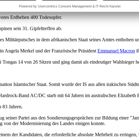
ntschaftswahl in Slowenien mit 53 % der Stimmen. Pahor hatte im ers
weres Erdbeben 400 Todesopfer.
inen sein 31. Gipfeltreffen ab.
ilitärputsches in dem afrikanischen Staat seines Amtes enthoben und 
in Angela Merkel und der Französische Präsident
Emmanuel Macron
i
Tongas 14 von 26 Sitzen und ging damit als eindeutiger Wahlsieger he
sation Islamischer Staat. Somit wurde der IS aus allen irakischen Städt
 Hardrock-Band AC/DC starb mit 64 Jahren im australischen Elizabeth 
n 83 Jahren.
zug seiner Partei aus den Sondierungsgesprächen zur Bildung einer "
ng von der Modernisierung des Landes einigen konnte.
einem der Kandidaten, die erforderliche absolute Mehrheit zu erringen