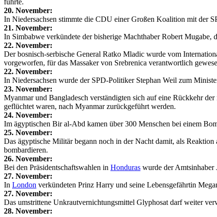
führte.
20. November:
In Niedersachsen stimmte die CDU einer Großen Koalition mit der SP
21. November:
In Simbabwe verkündete der bisherige Machthaber Robert Mugabe, der
22. November:
Der bosnisch-serbische General Ratko Mladic wurde vom International
vorgeworfen, für das Massaker von Srebrenica verantwortlich gewese
22. November:
In Niedersachsen wurde der SPD-Politiker Stephan Weil zum Ministe
23. November:
Myanmar und Bangladesch verständigten sich auf eine Rückkehr der 
geflüchtet waren, nach Myanmar zurückgeführt werden.
24. November:
Im ägyptischen Bir al-Abd kamen über 300 Menschen bei einem Bomb
25. November:
Das ägyptische Militär begann noch in der Nacht damit, als Reaktio
bombardieren.
26. November:
Bei den Präsidentschaftswahlen in
Honduras
wurde der Amtsinhaber 
27. November:
In
London
verkündeten Prinz Harry und seine Lebensgefährtin Megan
27. November:
Das umstrittene Unkrautvernichtungsmittel Glyphosat darf weiter ver
28. November: