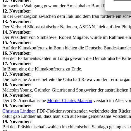
12. November:
Im zweiten Wahlgang gewann der Amtsinhaber Borut Pahor die Präside
12. November:
In der Grenzregion zwischen dem Irak und dem Iran forderte ein sch
13. November:
Der Verband Südostasiatischer Nationen, ASEAN, hielt auf den Philipp
14. November:
Der Präsident von Simbabwe, Robert Mugabe, wurde im Rahmen eines M
15. November:
Auf der Klimakonferenz in Bonn hielten die Deutsche Bundeskanzler
16. November:
Bei den Parlamentswahlen in Tonga gewann die Demokratische Partei 
17. November:
In Bonn ging die Klimakonferenz zu Ende.
17. November:
Die Irakische Armee befreite die Ortschaft Rawa von der Terrororgani
18. November:
Malcolm Young, Gründer, Gitarrist und Songwriter der australischen
19. November:
Der US-Amerikanische
Mörder Charles Manson
verstarb im Alter vo
19. November:
Christian Lindner
, FDP-Fraktionsvorsitzender, verkündete den Rück
dafür gab Lindner an, dass man sich auf keine gemeinsame Vorstellu
19. November:
Bei den Präsidentschaftswahlen im chilenischen Santiago gelang es k