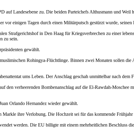
D auf Landesebene zu. Die beiden Parteichefs Althusmann und Weil ha
 vor einigen Tagen durch einen Militärputsch gestürzt wurde, seinen R
en Strafgerichtshof in Den Haag für Kriegsverbrechen zu einer lebensl
n zu sein.
rpräsidenten gewählt.
muslimischen Rohingya-Flüchtlinge. Binnen zwei Monaten sollen die 
enattentat ums Leben. Der Anschlag geschah unmittelbar nach dem F
n auf den verheerenden Bombenanschlag auf die El-Rawdah-Moschee mut
Juan Orlando Hernandez wieder gewählt.
 Markle ihre Verlobung. Die Hochzeit sei für das kommende Frühjahr
wendet werden. Die EU billigte mit einem mehrheitlichen Beschluss di