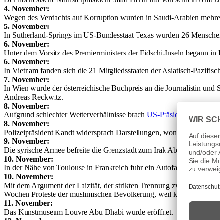
4. November:
Wegen des Verdachts auf Korruption wurden in Saudi-Arabien mehrere 
5. November:
In Sutherland-Springs im US-Bundesstaat Texas wurden 26 Menschen v
6. November:
Unter dem Vorsitz des Premierministers der Fidschi-Inseln begann i
6. November:
In Vietnam fanden sich die 21 Mitgliedsstaaten der Asiatisch-Pazifisc
7. November:
In Wien wurde der österreichische Buchpreis an die Journalistin und 
Andreas Reckwitz.
8. November:
Aufgrund schlechter Wetterverhältnisse brach
US-Präsident Donald 
8. November:
Polizeipräsident Kandt widersprach Darstellungen, wonach die Berlin
9. November:
Die syrische Armee befreite die Grenzstadt zum Irak Abu Kamal vom 
10. November:
In der Nähe von Toulouse in Frankreich fuhr ein Autofahrer in eine
10. November:
Mit dem Argument der Laizität, der strikten Trennung zwischen Staat 
Wochen Proteste der muslimischen Bevölkerung, weil kein angemess
11. November:
Das Kunstmuseum Louvre Abu Dhabi wurde eröffnet.