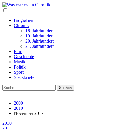
Biografien
Chronik
18. Jahrhundert
19. Jahrhundert
20. Jahrhundert
21. Jahrhundert
Film
Geschichte
Musik
Politik
Sport
Steckbriefe
2000
2010
November 2017
2010
2011