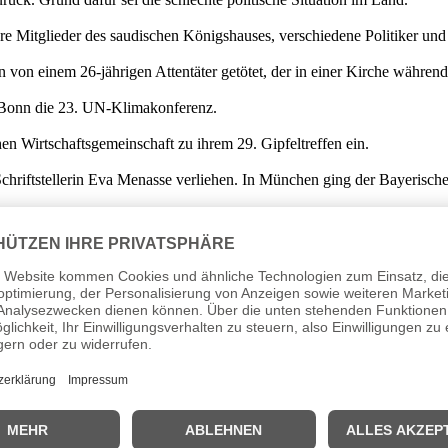
Mitglieder des saudischen Königshauses, verschiedene Politiker und W
on einem 26-jährigen Attentäter getötet, der in einer Kirche während 
n Bonn die 23. UN-Klimakonferenz.
hen Wirtschaftsgemeinschaft zu ihrem 29. Gipfeltreffen ein.
Schriftstellerin Eva Menasse verliehen. In München ging der Bayerisch
Trump
den geplanten Flug in die entmilitarisierte Zone zwischen Süd- 
er Polizeiakademie von kriminellen Clans unterwandert sei.
Islamischen Staat.
 Menschengruppe. Dabei wurden drei Menschen verletzt.
und Kirche, versuchten mehrere französische Politiker, ein muslimische
ener Gebetsraum zur Verfügung stünde.