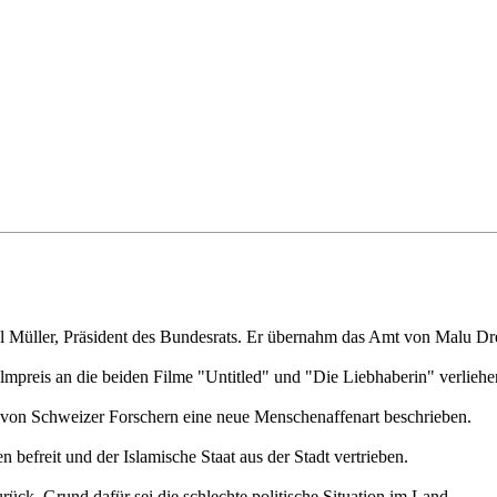
l Müller, Präsident des Bundesrats. Er übernahm das Amt von Malu Dr
mpreis an die beiden Filme "Untitled" und "Die Liebhaberin" verliehe
von Schweizer Forschern eine neue Menschenaffenart beschrieben.
befreit und der Islamische Staat aus der Stadt vertrieben.
rück. Grund dafür sei die schlechte politische Situation im Land.