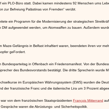
uf ein PLO-Büro statt. Dabei kamen mindestens 92 Menschen ums Lebe
on zur Befreiung Palästinas von Fremden“ verübt.
tete ein Programm für die Modernisierung der strategischen Streitkrä
den DM aufgewendet werden, um Atomwaffen zu bauen. Außerdem wur
e im Maze-Gefängnis in Belfast inhaftiert waren, beendeten ihren vor 
sopfer geFordert.
m Bundesparteitag in Offenbach ein Friedensmanifest. Von der Bunde
Sprecher des Bundesvorstands bestätigt. Die dritte Sprecherin wurde
hselkurse im Europäischen Währungssystem (EWS) wurden die Deuts
d der französische Franc und die italienische Lira um 3 Prozent abgew
 war von dem französischen Staatspräsidenten
François Mitterrand
auf
Gespräche waren die Abrüstungs- und Sicherheitspolitik.