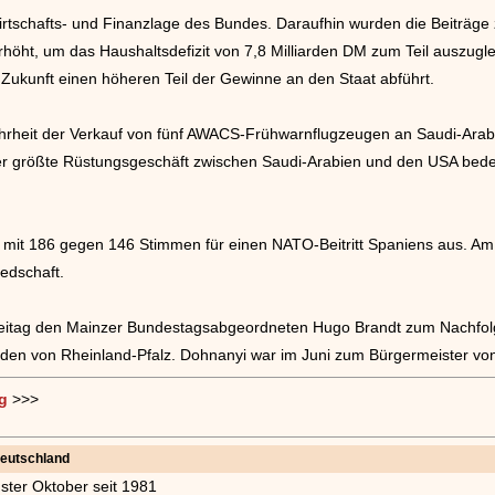
irtschafts- und Finanzlage des Bundes. Daraufhin wurden die Beiträge
erhöht, um das Haushaltsdefizit von 7,8 Milliarden DM zum Teil auszug
Zukunft einen höheren Teil der Gewinne an den Staat abführt.
heit der Verkauf von fünf AWACS-Frühwarnflugzeugen an Saudi-Arabi
her größte Rüstungsgeschäft zwischen Saudi-Arabien und den USA bedeu
 mit 186 gegen 146 Stimmen für einen NATO-Beitritt Spaniens aus. A
iedschaft.
teitag den Mainzer Bundestagsabgeordneten Hugo Brandt zum Nachfolg
den von Rheinland-Pfalz. Dohnanyi war im Juni zum Bürgermeister v
g
>>>
Deutschland
ster Oktober seit 1981