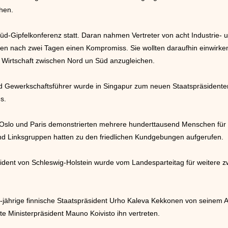
hen.
d-Gipfelkonferenz statt. Daran nahmen Vertreter von acht Industrie- u
sen nach zwei Tagen einen Kompromiss. Sie wollten daraufhin einwirk
er Wirtschaft zwischen Nord un Süd anzugleichen.
nd Gewerkschaftsführer wurde in Singapur zum neuen Staatspräsidente
s.
 Oslo und Paris demonstrierten mehrere hunderttausend Menschen für
d Linksgruppen hatten zu den friedlichen Kundgebungen aufgerufen.
sident von Schleswig-Holstein wurde vom Landesparteitag für weitere z
-jährige finnische Staatspräsident Urho Kaleva Kekkonen von seinem A
e Ministerpräsident Mauno Koivisto ihn vertreten.