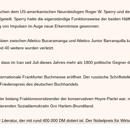
ischen dem US-amerikanischen Neurobiologen Roger W. Sperry und de
eteilt. Sperry hatte die eigenständige Funktionsweise der beiden Hälf
ung von Impulsen im Auge neue Erkenntnisse gewonnen.
ien zwischen Atletico Bucaramanga und Atletico Junior Barranquilla kam
d 40 weitere wurden verletzt.
e, dass im Iran seit Juli dieses Jahres mehr als 1800 politische Gegner
ternationale Frankfurter Buchmesse eröffnet. Der russische Schriftstel
 Friedenspreis des deutschen Buchhandels.
er bislang Fraktionsvorsitzender der konservativen Hoyre-Partei war, 
tierenden Sozialdemokratin Gro Harlem-Brundtland.
ür Literatur, der mit rund 400.000 DM dotiert ist. Der Nobelpreis für Wi
 des UN-Hochkommissars für Flüchtlinge.