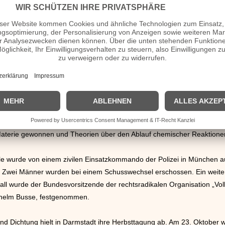
r General Kenan Evren wurden alle politischen Parteien aufgelöst und f
quet wurde beim Grand Prix in Las Vegas auf Brabham Fünfter und wur
n.
d gewann die Panhellenische Sozialistische Bewegung unter Führung 
 ging an fünf Wissenschaftler aus den USA, Japan und Schweden. Sie 
aterie gewonnen und Theorien über den Ablauf chemischer Reaktionen 
e wurde von einem zivilen Einsatzkommando der Polizei in München au
. Zwei Männer wurden bei einem Schusswechsel erschossen. Ein weiter
fall wurde der Bundesvorsitzende der rechtsradikalen Organisation „Vo
edhelm Busse, festgenommen.
d Dichtung hielt in Darmstadt ihre Herbsttagung ab. Am 23. Oktober w