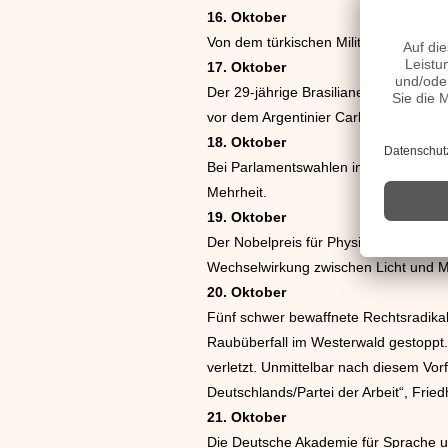
16. Oktober
Von dem türkischen Militärregime unte
17. Oktober
Der 29-jährige Brasilianer Nelson Pi
vor dem Argentinier Carlos Reuteman
18. Oktober
Bei Parlamentswahlen in Griechenlan
Mehrheit.
19. Oktober
Der Nobelpreis für Physik und Chemie
Wechselwirkung zwischen Licht und M
20. Oktober
Fünf schwer bewaffnete Rechtsradikal
Raubüberfall im Westerwald gestoppt
verletzt. Unmittelbar nach diesem Vor
Deutschlands/Partei der Arbeit“, Fri
21. Oktober
Die Deutsche Akademie für Sprache un