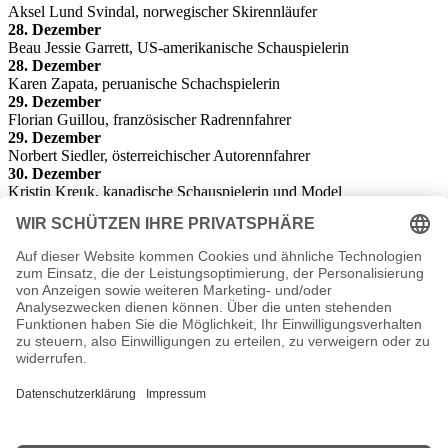
Aksel Lund Svindal, norwegischer Skirennläufer
28. Dezember
Beau Jessie Garrett, US-amerikanische Schauspielerin
28. Dezember
Karen Zapata, peruanische Schachspielerin
29. Dezember
Florian Guillou, französischer Radrennfahrer
29. Dezember
Norbert Siedler, österreichischer Autorennfahrer
30. Dezember
Kristin Kreuk, kanadische Schauspielerin und Model
31. Dezember
Anna Bertheau
, deutsche Schauspielerin,
Die Geschenkidee
Das ideale Geschenk. Eine Zeitung von 1982. Was war los in
Politik, Sport oder Kultur? Als Geschenk eine original historische
Tageszeitung oder Illustrierte z.B. als Geburtstagszeitung zum
Geburtstag oder Hochzeitszeitung zur goldenen Hochzeit.
Zeitschriften von 1982.
Originalzeitung November 1982