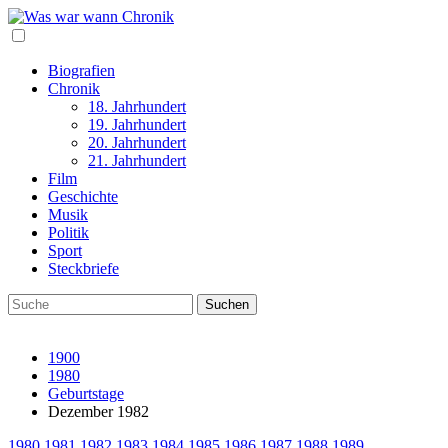
Biografien
Chronik
18. Jahrhundert
19. Jahrhundert
20. Jahrhundert
21. Jahrhundert
Film
Geschichte
Musik
Politik
Sport
Steckbriefe
1900
1980
Geburtstage
Dezember 1982
1980
1981
1982
1983
1984
1985
1986
1987
1988
1989