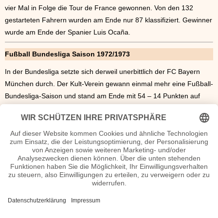
vier Mal in Folge die Tour de France gewonnen. Von den 132
gestarteten Fahrern wurden am Ende nur 87 klassifiziert. Gewinner
wurde am Ende der Spanier Luis Ocaña.
Fußball Bundesliga Saison 1972/1973
In der Bundesliga setzte sich derweil unerbittlich der FC Bayern
München durch. Der Kult-Verein gewann einmal mehr eine Fußball-
Bundesliga-Saison und stand am Ende mit 54 – 14 Punkten auf
dem ersten Platz. Auf dem zweiten Platz fand sich die Elf des 1. FC
Köln mit 43-25 Punkten wieder - dicht gefolgt von Fortuna
Düsseldorf, die mit 42-26 Punkten nur knapp den Tabellen-Dritten
bildeten. Im Finale des DFB-Pokals standen sich der 1. FC Köln
und Borussia Mönchengladbach gegenüber. Das Spiel war das
Abschiedsspiel von Günter Netzer
, bevor er zu Real Madrid
wechselte. Gewinner der Auseinandersetzung war
Borussia
Mönchengladbach
. Diese sicherten sich mit einem 2:1 –
geschossen in der Verlängerung durch Günter Netzer, der sich
selbst einwechselte – den DFB-Pokal.