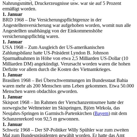
Nahrungsmittel, Druckerzeugnisse usw. war sie auf 5 Prozent
ermäßigt worden.
1. Januar
BRD 1968 – Die Versicherungspflichtgrenze in der
Angestelltenversicherung war aufgehoben worden, womit nun alle
Angestellten unabhängig von der Einkommenshöhe
versicherungspflichtig waren.
1. Januar
USA 1968 – Zum Ausgleich der US-amerikanischen
Zahlungsbilanz hatte US-Präsident Lyndon B. Johnson
Sparmaßnahmen in Höhe von etwa 2,5 Milliarden US-Dollar (10
Milliarden DM) angekündigt. Verursacht worden waren die hohen
Defizite vor allem durch die Kosten des Vietnamkrieges.
1. Januar
Brasilien 1968 – Bei Überschwemmungen im Bundesstaat Bahia
waren mehr als 200 Menschen ums Leben gekommen. Etwa 50.000
Menschen waren obdachlos geworden.
1. Januar
Skisport 1968 – Im Rahmen der Vierschanzentournee hatte der
norwegische Weltmeister im Skispringen, Björn Wirkola, das
Neujahrs-Springen in Garmisch-Partenkirchen (
Bayern
) mit dem
Schanzenrekord von 92,5 m gewonnen.
1. Januar
Schweiz 1968 – Der SP-Politiker Willy Spühler war zum zweiten
Mal zum Bundespräsidenten gewählt worden. Er hatte das Amt