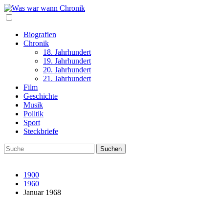
Biografien
Chronik
18. Jahrhundert
19. Jahrhundert
20. Jahrhundert
21. Jahrhundert
Film
Geschichte
Musik
Politik
Sport
Steckbriefe
1900
1960
Januar 1968