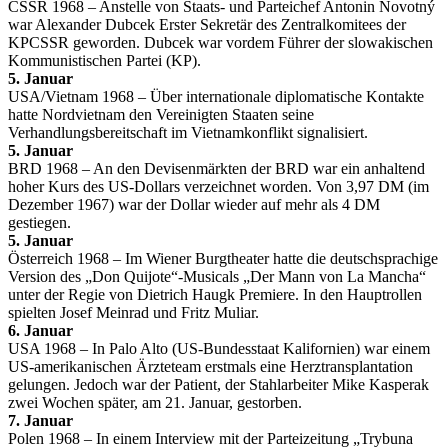
CSSR 1968 – Anstelle von Staats- und Parteichef Antonin Novotný
war Alexander Dubcek Erster Sekretär des Zentralkomitees der
KPCSSR geworden. Dubcek war vordem Führer der slowakischen
Kommunistischen Partei (KP).
5. Januar
USA/Vietnam 1968 – Über internationale diplomatische Kontakte
hatte Nordvietnam den Vereinigten Staaten seine
Verhandlungsbereitschaft im Vietnamkonflikt signalisiert.
5. Januar
BRD 1968 – An den Devisenmärkten der BRD war ein anhaltend
hoher Kurs des US-Dollars verzeichnet worden. Von 3,97 DM (im
Dezember 1967) war der Dollar wieder auf mehr als 4 DM
gestiegen.
5. Januar
Österreich 1968 – Im Wiener Burgtheater hatte die deutschsprachige
Version des „Don Quijote“-Musicals „Der Mann von La Mancha“
unter der Regie von Dietrich Haugk Premiere. In den Hauptrollen
spielten Josef Meinrad und Fritz Muliar.
6. Januar
USA 1968 – In Palo Alto (US-Bundesstaat Kalifornien) war einem
US-amerikanischen Ärzteteam erstmals eine Herztransplantation
gelungen. Jedoch war der Patient, der Stahlarbeiter Mike Kasperak
zwei Wochen später, am 21. Januar, gestorben.
7. Januar
Polen 1968 – In einem Interview mit der Parteizeitung „Trybuna