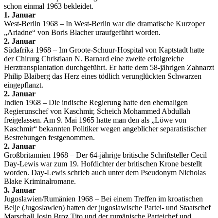
schon einmal 1963 bekleidet.
1. Januar
West-Berlin 1968 – In West-Berlin war die dramatische Kurzoper
„Ariadne“ von Boris Blacher uraufgeführt worden.
2. Januar
Südafrika 1968 – Im Groote-Schuur-Hospital von Kaptstadt hatte
der Chirurg Christiaan N. Barnard eine zweite erfolgreiche
Herztransplantation durchgeführt. Er hatte dem 58-jährigen Zahnarzt
Philip Blaiberg das Herz eines tödlich verunglückten Schwarzen
eingepflanzt.
2. Januar
Indien 1968 – Die indische Regierung hatte den ehemaligen
Regierunschef von Kaschmir, Scheich Mohammed Abdullah
freigelassen. Am 9. Mai 1965 hatte man den als „Löwe von
Kaschmir“ bekannten Politiker wegen angeblicher separatistischer
Bestrebungen festgenommen.
2. Januar
Großbritannien 1968 – Der 64-jährige britische Schriftsteller Cecil
Day-Lewis war zum 19. Hofdichter der britischen Krone bestellt
worden. Day-Lewis schrieb auch unter dem Pseudonym Nicholas
Blake Kriminalromane.
3. Januar
Jugoslawien/Rumänien 1968 – Bei einem Treffen im kroatischen
Belje (Jugoslawien) hatten der jugoslawische Partei- und Staatschef
Marschall Josip Broz Tito und der rumänische Parteichef und