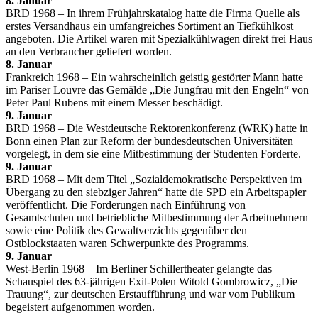
8. Januar
BRD 1968 – In ihrem Frühjahrskatalog hatte die Firma Quelle als
erstes Versandhaus ein umfangreiches Sortiment an Tiefkühlkost
angeboten. Die Artikel waren mit Spezialkühlwagen direkt frei Haus
an den Verbraucher geliefert worden.
8. Januar
Frankreich 1968 – Ein wahrscheinlich geistig gestörter Mann hatte
im Pariser Louvre das Gemälde „Die Jungfrau mit den Engeln“ von
Peter Paul Rubens mit einem Messer beschädigt.
9. Januar
BRD 1968 – Die Westdeutsche Rektorenkonferenz (WRK) hatte in
Bonn einen Plan zur Reform der bundesdeutschen Universitäten
vorgelegt, in dem sie eine Mitbestimmung der Studenten Forderte.
9. Januar
BRD 1968 – Mit dem Titel „Sozialdemokratische Perspektiven im
Übergang zu den siebziger Jahren“ hatte die SPD ein Arbeitspapier
veröffentlicht. Die Forderungen nach Einführung von
Gesamtschulen und betriebliche Mitbestimmung der Arbeitnehmern
sowie eine Politik des Gewaltverzichts gegenüber den
Ostblockstaaten waren Schwerpunkte des Programms.
9. Januar
West-Berlin 1968 – Im Berliner Schillertheater gelangte das
Schauspiel des 63-jährigen Exil-Polen Witold Gombrowicz, „Die
Trauung“, zur deutschen Erstaufführung und war vom Publikum
begeistert aufgenommen worden.