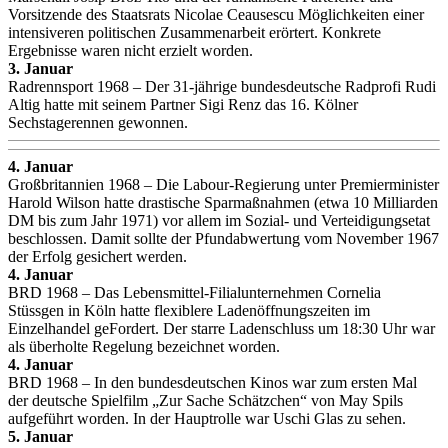
Vorsitzende des Staatsrats Nicolae Ceausescu Möglichkeiten einer
intensiveren politischen Zusammenarbeit erörtert. Konkrete
Ergebnisse waren nicht erzielt worden.
3. Januar
Radrennsport 1968 – Der 31-jährige bundesdeutsche Radprofi Rudi
Altig hatte mit seinem Partner Sigi Renz das 16. Kölner
Sechstagerennen gewonnen.
4. Januar
Großbritannien 1968 – Die Labour-Regierung unter Premierminister
Harold Wilson hatte drastische Sparmaßnahmen (etwa 10 Milliarden
DM bis zum Jahr 1971) vor allem im Sozial- und Verteidigungsetat
beschlossen. Damit sollte der Pfundabwertung vom November 1967
der Erfolg gesichert werden.
4. Januar
BRD 1968 – Das Lebensmittel-Filialunternehmen Cornelia
Stüssgen in Köln hatte flexiblere Ladenöffnungszeiten im
Einzelhandel geFordert. Der starre Ladenschluss um 18:30 Uhr war
als überholte Regelung bezeichnet worden.
4. Januar
BRD 1968 – In den bundesdeutschen Kinos war zum ersten Mal
der deutsche Spielfilm „Zur Sache Schätzchen“ von May Spils
aufgeführt worden. In der Hauptrolle war Uschi Glas zu sehen.
5. Januar