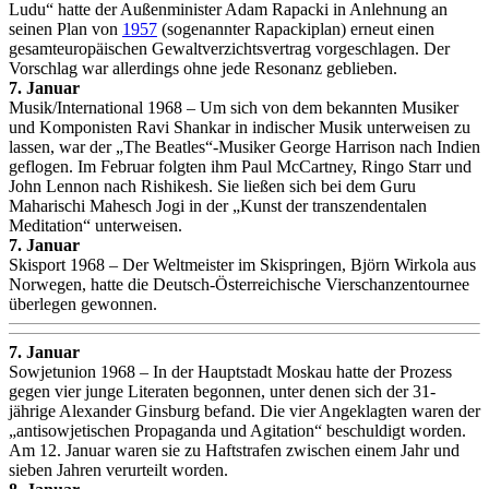
Ludu“ hatte der Außenminister Adam Rapacki in Anlehnung an
seinen Plan von
1957
(sogenannter Rapackiplan) erneut einen
gesamteuropäischen Gewaltverzichtsvertrag vorgeschlagen. Der
Vorschlag war allerdings ohne jede Resonanz geblieben.
7. Januar
Musik/International 1968 – Um sich von dem bekannten Musiker
und Komponisten Ravi Shankar in indischer Musik unterweisen zu
lassen, war der „The Beatles“-Musiker George Harrison nach Indien
geflogen. Im Februar folgten ihm Paul McCartney, Ringo Starr und
John Lennon nach Rishikesh. Sie ließen sich bei dem Guru
Maharischi Mahesch Jogi in der „Kunst der transzendentalen
Meditation“ unterweisen.
7. Januar
Skisport 1968 – Der Weltmeister im Skispringen, Björn Wirkola aus
Norwegen, hatte die Deutsch-Österreichische Vierschanzentournee
überlegen gewonnen.
7. Januar
Sowjetunion 1968 – In der Hauptstadt Moskau hatte der Prozess
gegen vier junge Literaten begonnen, unter denen sich der 31-
jährige Alexander Ginsburg befand. Die vier Angeklagten waren der
„antisowjetischen Propaganda und Agitation“ beschuldigt worden.
Am 12. Januar waren sie zu Haftstrafen zwischen einem Jahr und
sieben Jahren verurteilt worden.