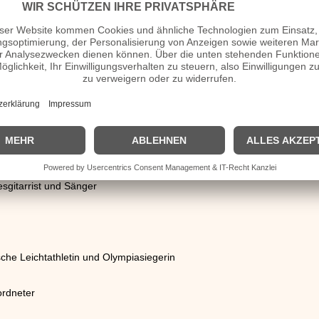
n († 2010)
nd Sänger
spieler
sgitarrist und Sänger
che Leichtathletin und Olympiasiegerin
rdneter