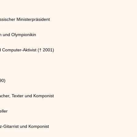
essischer Ministerpräsident
in und Olympionikin
d Computer-Aktivist († 2001)
90)
cher, Texter und Komponist
ller
z-Gitarrist und Komponist