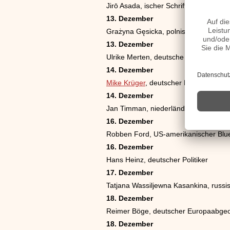
Jirō Asada, ischer Schriftsteller
13. Dezember
Grażyna Gęsicka, polnische Politikeri
13. Dezember
Ulrike Merten, deutsche Politikerin
14. Dezember
Mike Krüger
, deutscher Kabarettist u
14. Dezember
Jan Timman, niederländischer Schach
16. Dezember
Robben Ford, US-amerikanischer Blue
16. Dezember
Hans Heinz, deutscher Politiker
17. Dezember
Tatjana Wassiljewna Kasankina, russis
18. Dezember
Reimer Böge, deutscher Europaabgeo
18. Dezember