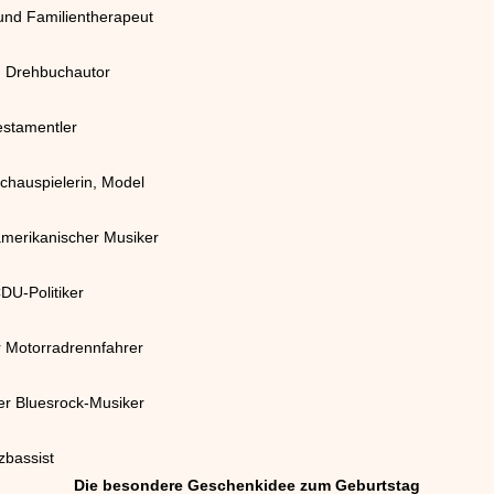
und Familientherapeut
d Drehbuchautor
estamentler
chauspielerin, Model
merikanischer Musiker
DU-Politiker
r Motorradrennfahrer
r Bluesrock-Musiker
zbassist
Die besondere Geschenkidee zum Geburtstag