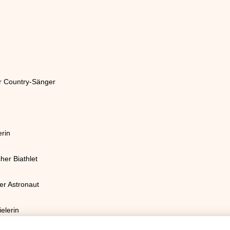
r Country-Sänger
rin
cher Biathlet
er Astronaut
elerin