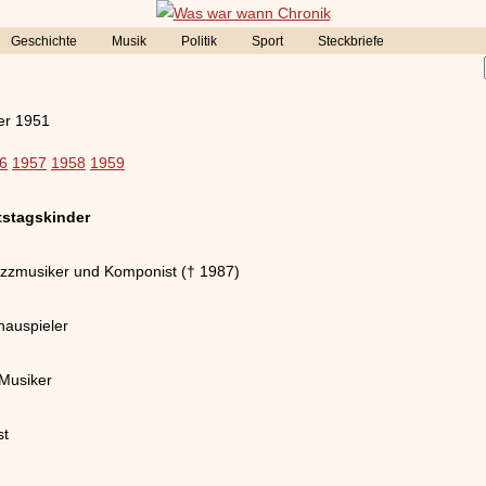
Geschichte
Musik
Politik
Sport
Steckbriefe
r 1951
6
1957
1958
1959
tstagskinder
azzmusiker und Komponist († 1987)
hauspieler
Musiker
st