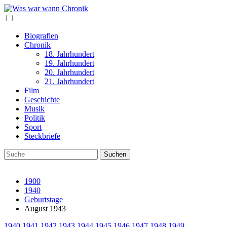
Biografien
Chronik
18. Jahrhundert
19. Jahrhundert
20. Jahrhundert
21. Jahrhundert
Film
Geschichte
Musik
Politik
Sport
Steckbriefe
1900
1940
Geburtstage
August 1943
1940
1941
1942
1943
1944
1945
1946
1947
1948
1949