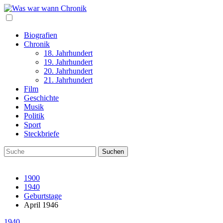
Biografien
Chronik
18. Jahrhundert
19. Jahrhundert
20. Jahrhundert
21. Jahrhundert
Film
Geschichte
Musik
Politik
Sport
Steckbriefe
1900
1940
Geburtstage
April 1946
1940