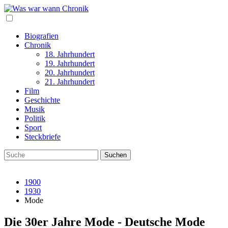
Biografien
Chronik
18. Jahrhundert
19. Jahrhundert
20. Jahrhundert
21. Jahrhundert
Film
Geschichte
Musik
Politik
Sport
Steckbriefe
1900
1930
Mode
Die 30er Jahre Mode - Deutsche Mode