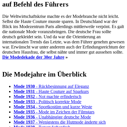
auf Befehl des Führers
Die Weltwirtschaftskrise machte es der Modebranche nicht leicht.
Selbst die Haute Couture musste sparen. In Deutschland war der
Blick ins Modezentrum Paris allerdings mittlerweile verpönt. Es galt
die nationale Mode voranzubringen. Die deutsche Frau sollte
deutsch gekleidet sein. Und da war die Orientierung an
internationalen Trends das Letzte, was dem Führer genehm gewesen
war. Erwünscht war unter anderem auch der Erfindungsreichtum der
deutschen Hausfrau, die selbst nähte und immer gut aussehen sollte.
Die Modedekade der 30er Jahre
»
Die Modejahre im Überblick
Mode 1930
- Rückbesinnung auf Eleganz
Mode 1931
- Haute Couture auf Sparkurs
Mode 1932
- Not machte erfinderisch
Mode 1933
- Politisch korrekte Mode
Mode 1934
- Sportkostüm und kurze Weste
Mode 1935
- Mode im Zeichen der Filmstars
Mode 1936
- Unabhängige deutsche Mode
Mode 1937
- Wenigstens die Hutmode änderte sich