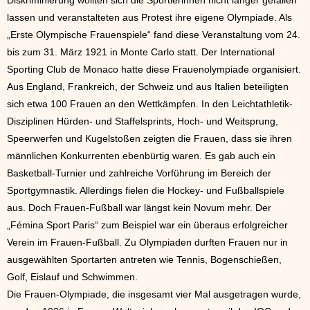
Diskriminierung wollten sich die Sportlerinnen nicht länger gefallen
lassen und veranstalteten aus Protest ihre eigene Olympiade. Als
„Erste Olympische Frauenspiele“ fand diese Veranstaltung vom 24.
bis zum 31. März 1921 in Monte Carlo statt. Der International
Sporting Club de Monaco hatte diese Frauenolympiade organisiert.
Aus England, Frankreich, der Schweiz und aus Italien beteiligten
sich etwa 100 Frauen an den Wettkämpfen. In den Leichtathletik-
Disziplinen Hürden- und Staffelsprints, Hoch- und Weitsprung,
Speerwerfen und Kugelstoßen zeigten die Frauen, dass sie ihren
männlichen Konkurrenten ebenbürtig waren. Es gab auch ein
Basketball-Turnier und zahlreiche Vorführung im Bereich der
Sportgymnastik. Allerdings fielen die Hockey- und Fußballspiele
aus. Doch Frauen-Fußball war längst kein Novum mehr. Der
„Fémina Sport Paris“ zum Beispiel war ein überaus erfolgreicher
Verein im Frauen-Fußball. Zu Olympiaden durften Frauen nur in
ausgewählten Sportarten antreten wie Tennis, Bogenschießen,
Golf, Eislauf und Schwimmen.
Die Frauen-Olympiade, die insgesamt vier Mal ausgetragen wurde,