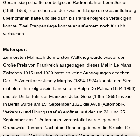
Gesamtsieg schaffte der belgische Radrennfahrer Léon Scieur
(1888-1969), der schon auf der zweiten Etappe die Gesamtführung
übernommen hatte und sie dann bis Paris erfolgreich verteidigen
konnte. Zwei Etappensiege konnte er außerdem noch für sich
verbuchen.
Motorsport
Zum ersten Mal nach dem Ersten Weltkrieg wurde wieder der
Große Preis von Frankreich ausgetragen, dieses Mal in Le Mans.
Zwischen 1915 und 1920 hatte es keine Austragungen gegeben.
Der US-Amerikaner Jimmy Murphy (1894-1924) konnte den Sieg
einholen. Ihm folgte sein Landsmann Ralph De Palma (1884-1956)
und als Dritter fuhr der Franzose Jules Goux (1885-1965) ins Ziel.
In Berlin wurde am 19. September 1921 die Avus (Automobil-,
Verkehrs- und Übungsstraße) eröffnet, auf der am 24. und 25.
September das 1. Autorennen veranstaltet wurde, genannt
Grundwald-Rennen. Nach dem Rennen gab man die Strecke für
den privaten Verkehr frei. Kein billiges Vergnügen, denn für das