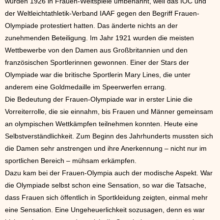
wurden 1926 in Frauen-Weltspiele umbenannt, weil das IOC und
der Weltleichtathletik-Verband IAAF gegen den Begriff Frauen-
Olympiade protestiert hatten. Das änderte nichts an der
zunehmenden Beteiligung. Im Jahr 1921 wurden die meisten
Wettbewerbe von den Damen aus Großbritannien und den
französischen Sportlerinnen gewonnen. Einer der Stars der
Olympiade war die britische Sportlerin Mary Lines, die unter
anderem eine Goldmedaille im Speerwerfen errang.
Die Bedeutung der Frauen-Olympiade war in erster Linie die
Vorreiterrolle, die sie einnahm, bis Frauen und Männer gemeinsam
an olympischen Wettkämpfen teilnehmen konnten. Heute eine
Selbstverständlichkeit. Zum Beginn des Jahrhunderts mussten sich
die Damen sehr anstrengen und ihre Anerkennung – nicht nur im
sportlichen Bereich – mühsam erkämpfen.
Dazu kam bei der Frauen-Olympia auch der modische Aspekt. War
die Olympiade selbst schon eine Sensation, so war die Tatsache,
dass Frauen sich öffentlich in Sportkleidung zeigten, einmal mehr
eine Sensation. Eine Ungeheuerlichkeit sozusagen, denn es war