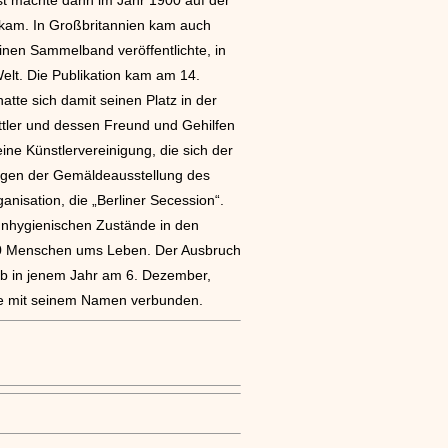
n kam. In Großbritannien kam auch
 einen Sammelband veröffentlichte, in
elt. Die Publikation kam am 14.
tte sich damit seinen Platz in der
ittler und dessen Freund und Gehilfen
ne Künstlervereinigung, die sich der
wegen der Gemäldeausstellung des
nisation, die „Berliner Secession“.
 unhygienischen Zustände in den
.600 Menschen ums Leben. Der Ausbruch
rb in jenem Jahr am 6. Dezember,
ute mit seinem Namen verbunden.