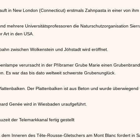
kauft in New London (Connecticut) erstmals Zahnpasta in einer von ih
d mehrere Universitätsprofessoren die Naturschutzorganisation Sierra 
er Art in den USA.
bahn zwischen Wolkenstein und Jöhstadt wird eröffnet.
enlampe verursacht in der Příbramer Grube Marie einen Grubenbrand a
. Es war das bis dato weltweit schwerste Grubenunglück.
lattenbalken. Der Plattenbalken ist aus Beton und wurde überwiegend
hard Genée wird in Wiesbaden uraufgeführt.
zeit der Telemarkkanal fertig gestellt
 dem Inneren des Tête-Rousse-Gletschers am Mont Blanc fordert in Sa