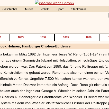
Geschichte
Musik
Politik
Sport
Steckbriefe
2
1893
1894
1895
1896
erlock Holmes, Hamburger Cholera-Epidemie
ka bekam im März 1892 der Ingenieur Jesse W. Reno (1861-1947) ein Pa
nur aus einem Gummischrägband mit Holzplatten, ein schräges Endlos
rgeben worden war. Das Patent von 1859, das für eine Rolltreppe mit 
se Konstruktion nie gebaut wurde. Reno hatte also nun einen echten Vo
 öffentlich vorführte. Ungefähr 7.500 Menschen kamen während der zw
einhalb Meter. Das war immerhin ein Anfang. Doch Reno gilt nicht als de
ekam auch der Ingenieur George A. Wheeler im selben Jahr ein Patent
e Charles D. Seeberger die Patentrechte von Wheeler. Er selbst war mi
System mit dem von Wheeler. Als tatsächlicher Erfinder der Rolltreppe 
Idee nicht selbst zum Durchbruch verhelfen konnte. Die Rolltreppe sel