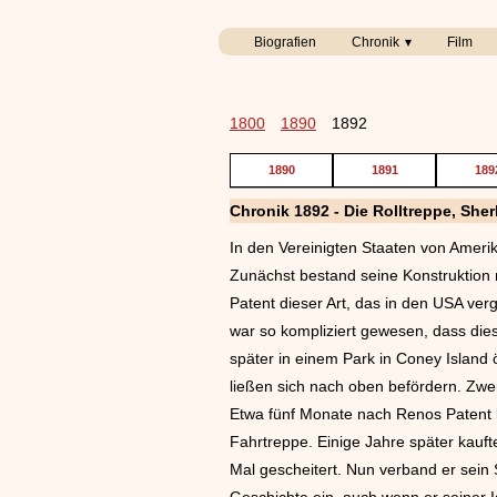
Biografien
Chronik
Film
1800
1890
1892
1890
1891
189
Chronik 1892 - Die Rolltreppe, Sh
In den Vereinigten Staaten von Ameri
Zunächst bestand seine Konstruktion 
Patent dieser Art, das in den USA ve
war so kompliziert gewesen, dass die
später in einem Park in Coney Island
ließen sich nach oben befördern. Zwei
Etwa fünf Monate nach Renos Patent b
Fahrtreppe. Einige Jahre später kauft
Mal gescheitert. Nun verband er sein 
Geschichte ein, auch wenn er seiner 