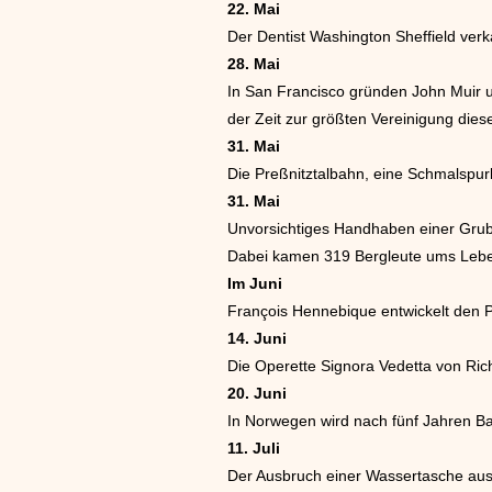
22. Mai
Der Dentist Washington Sheffield ver
28. Mai
In San Francisco gründen John Muir un
der Zeit zur größten Vereinigung dies
31. Mai
Die Preßnitztalbahn, eine Schmalspur
31. Mai
Unvorsichtiges Handhaben einer Grub
Dabei kamen 319 Bergleute ums Leben
Im Juni
François Hennebique entwickelt den P
14. Juni
Die Operette Signora Vedetta von Ric
20. Juni
In Norwegen wird nach fünf Jahren Bau
11. Juli
Der Ausbruch einer Wassertasche aus