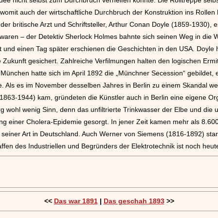
 womit auch der wirtschaftliche Durchbruch der Konstruktion ins Rolle
s der britische Arzt und Schriftsteller, Arthur Conan Doyle (1859-1930),
waren – der Detektiv Sherlock Holmes bahnte sich seinen Weg in die W
 und einen Tag später erschienen die Geschichten in den USA. Doyle ha
die Zukunft gesichert. Zahlreiche Verfilmungen halten den logischen Erm
ünchen hatte sich im April 1892 die „Münchner Secession“ gebildet, ei
e. Als es im November desselben Jahres in Berlin zu einem Skandal 
63-1944) kam, gründeten die Künstler auch in Berlin eine eigene Orga
 wohl wenig Sinn, denn das unfiltrierte Trinkwasser der Elbe und die
tung einer Cholera-Epidemie gesorgt. In jener Zeit kamen mehr als 8
e seiner Art in Deutschland. Auch Werner von Siemens (1816-1892) sta
affen des Industriellen und Begründers der Elektrotechnik ist noch he
<<
Das war 1891
|
Das geschah 1893
>>