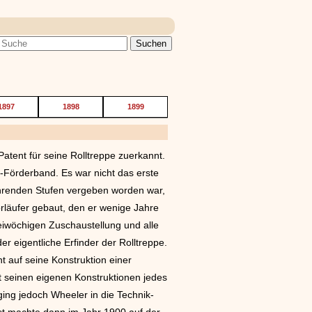
1897
1898
1899
tent für seine Rolltreppe zuerkannt.
-Förderband. Es war nicht das erste
fahrenden Stufen vergeben worden war,
rläufer gebaut, den er wenige Jahre
eiwöchigen Zuschaustellung und alle
r eigentliche Erfinder der Rolltreppe.
 auf seine Konstruktion einer
t seinen eigenen Konstruktionen jedes
ging jedoch Wheeler in die Technik-
bst machte dann im Jahr 1900 auf der