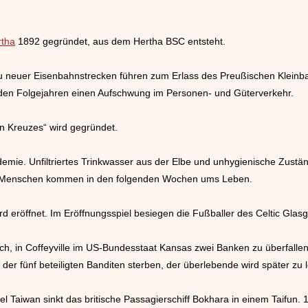
tha
1892 gegründet, aus dem Hertha BSC entsteht.
Bau neuer Eisenbahnstrecken führen zum Erlass des Preußischen Kleinb
den Folgejahren einen Aufschwung im Personen- und Güterverkehr.
n Kreuzes“ wird gegründet.
emie. Unfiltriertes Trinkwasser aus der Elbe und unhygienische Zustän
00 Menschen kommen in den folgenden Wochen ums Leben.
rd eröffnet. Im Eröffnungsspiel besiegen die Fußballer des Celtic Gla
h, in Coffeyville im US-Bundesstaat Kansas zwei Banken zu überfallen
r der fünf beteiligten Banditen sterben, der überlebende wird später zu l
el Taiwan sinkt das britische Passagierschiff Bokhara in einem Taifun.