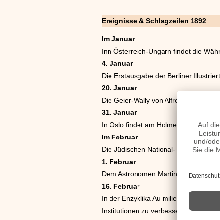
Ereignisse & Schlagzeilen 1892
Im Januar
Inn Österreich-Ungarn findet die Wäh
4. Januar
Die Erstausgabe der Berliner Illustrier
20. Januar
Die Geier-Wally von Alfredo Catalani w
31. Januar
In Oslo findet am Holmenkollen der e
Im Februar
Die Jüdischen National- und Universität
1. Februar
Dem Astronomen Martin Brendel und d
16. Februar
In der Enzyklika Au milieu des sollici
Institutionen zu verbessern.