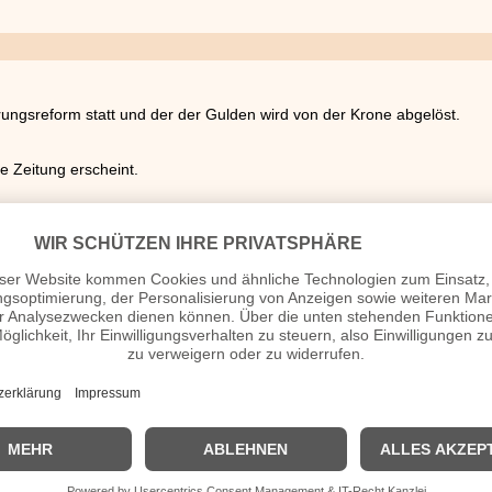
rungsreform statt und der der Gulden wird von der Krone abgelöst.
te Zeitung erscheint.
ird am Teatro alla Scala di Milano in Mailand uraufgeführt.
rste Skisprungwettbewerb statt. Der Norweger Arne Ustvedt siegt mit 
sbibliothek wird in Jerusalem gegründet. Sie ist die grösste Bibliothek i
em Geografen Otto Baschin gelingen die ersten bekannten Fotografien
tudes über Kirche und Staat in Frankreich versucht Papst Leo XIII. die 