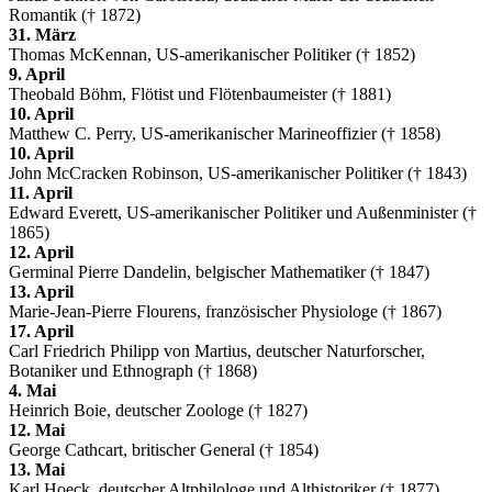
Romantik († 1872)
31. März
Thomas McKennan, US-amerikanischer Politiker († 1852)
9. April
Theobald Böhm, Flötist und Flötenbaumeister († 1881)
10. April
Matthew C. Perry, US-amerikanischer Marineoffizier († 1858)
10. April
John McCracken Robinson, US-amerikanischer Politiker († 1843)
11. April
Edward Everett, US-amerikanischer Politiker und Außenminister (†
1865)
12. April
Germinal Pierre Dandelin, belgischer Mathematiker († 1847)
13. April
Marie-Jean-Pierre Flourens, französischer Physiologe († 1867)
17. April
Carl Friedrich Philipp von Martius, deutscher Naturforscher,
Botaniker und Ethnograph († 1868)
4. Mai
Heinrich Boie, deutscher Zoologe († 1827)
12. Mai
George Cathcart, britischer General († 1854)
13. Mai
Karl Hoeck, deutscher Altphilologe und Althistoriker († 1877)