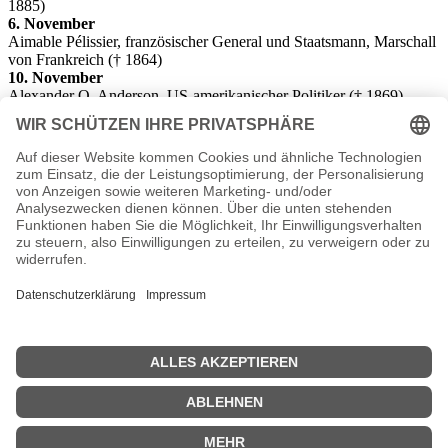
1885)
6. November
Aimable Pélissier, französischer General und Staatsmann, Marschall
von Frankreich († 1864)
10. November
Alexander O. Anderson, US-amerikanischer Politiker († 1869)
13. November
William Wright, US-amerikanischer Politiker († 1866)
16. November
Johann Baptist Coronini-Cronberg, Militär- und Zivilgouverneur im
Banat und in der serbischen Woiwodschaft († 1880)
20. November
Eduard Rüppell, deutscher Naturwissenschaftler und Afrikaforscher
(† 1884)
23. November
Juan Cruz Varela, argentinischer Schriftsteller, Journalist und
Politiker († 1839)
6. Dezember
Luigi Lablache, italienischer Opernsänger (Bassist) († 1858)
27. Dezember
William C. Preston, US-amerikanischer Politiker († 1860)
<<
Geburtstage 1793
|
Geburtstage 1795
>>