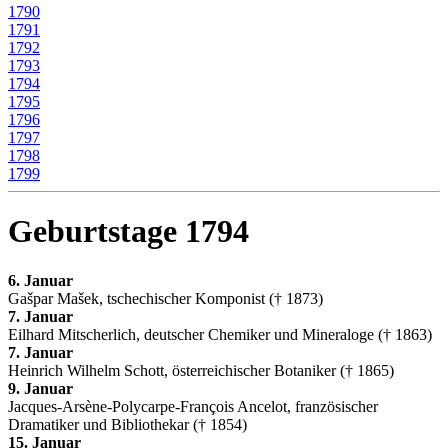
1790
1791
1792
1793
1794
1795
1796
1797
1798
1799
Geburtstage 1794
6. Januar
Gašpar Mašek, tschechischer Komponist († 1873)
7. Januar
Eilhard Mitscherlich, deutscher Chemiker und Mineraloge († 1863)
7. Januar
Heinrich Wilhelm Schott, österreichischer Botaniker († 1865)
9. Januar
Jacques-Arsène-Polycarpe-François Ancelot, französischer
Dramatiker und Bibliothekar († 1854)
15. Januar