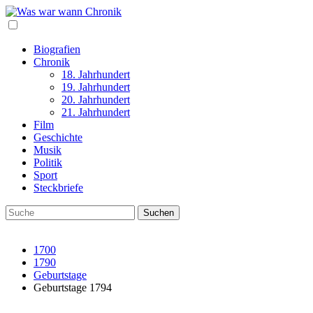
Biografien
Chronik
18. Jahrhundert
19. Jahrhundert
20. Jahrhundert
21. Jahrhundert
Film
Geschichte
Musik
Politik
Sport
Steckbriefe
1700
1790
Geburtstage
Geburtstage 1794