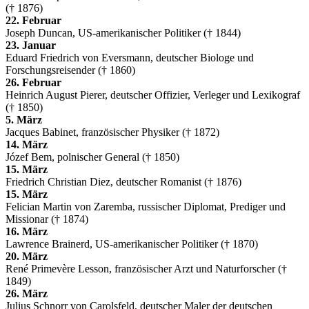
(† 1876)
22. Februar
Joseph Duncan, US-amerikanischer Politiker († 1844)
23. Januar
Eduard Friedrich von Eversmann, deutscher Biologe und
Forschungsreisender († 1860)
26. Februar
Heinrich August Pierer, deutscher Offizier, Verleger und Lexikograf
(† 1850)
5. März
Jacques Babinet, französischer Physiker († 1872)
14. März
Józef Bem, polnischer General († 1850)
15. März
Friedrich Christian Diez, deutscher Romanist († 1876)
15. März
Felician Martin von Zaremba, russischer Diplomat, Prediger und
Missionar († 1874)
16. März
Lawrence Brainerd, US-amerikanischer Politiker († 1870)
20. März
René Primevère Lesson, französischer Arzt und Naturforscher (†
1849)
26. März
Julius Schnorr von Carolsfeld, deutscher Maler der deutschen