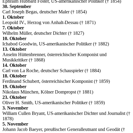
Ephraim Hubbard Foster, US-amerikanischer Politiker († 1854)
30. September
Carl Joseph Begas, deutscher Maler († 1854)
1. Oktober
Leopold IV., Herzog von Anhalt-Dessau († 1871)
7. Oktober
Wilhelm Müller, deutscher Dichter († 1827)
10. Oktober
Ichabod Goodwin, US-amerikanischer Politiker († 1882)
13. Oktober
Anselm Hüttenbrenner, österreichischer Komponist und
Musikkritiker († 1868)
14. Oktober
Carl von La Roche, deutscher Schauspieler († 1884)
18. Oktober
Ferdinand Schubert, österreichischer Komponist († 1859)
19. Oktober
Nikolaus München, Kölner Dompropst († 1881)
23. Oktober
Oliver H. Smith, US-amerikanischer Politiker († 1859)
3. November
William Cullen Bryant, US-amerikanischer Dichter und Journalist (†
1878)
5. November
Johann Jacob Baeyer, preußischer Generalleutnant und Geodät (†