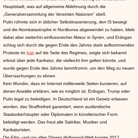
Hauptstadt, was auf allgemeine Ablehnung durch die
„Generalversammlung der Vereinten Nationen“ stieß.
Putin rühmte sich in üblicher Selbstinszenierung, den IS besiegt
und die Atomkatastrophe in Nordkorea abgewendet zu haben, blieb
dabei aber weiterhin einflussreicher Akteur in Syrien, und Erdogan
schlug sich durch die gegen Ende des Jahres stark aufkommenden
Proteste im
Iran
auf die Seite des Regimes, zeigte sich bekannt
erbost über jede Karikatur, die vielleicht ihm gelten könnte, und
wurde gegen Ende des Jahres lammfromm, um den Weg zu neuen
Überraschungen zu ebnen.
Kein Wunder, dass im Internet mittlerweile Seiten kursieren, auf
denen Anwälte erklären, wie es möglich ist, Erdogan, Trump oder
Putin legal zu beleidigen. In Deutschland ist ein Gesetz erlassen
worden, das Straffreiheit garantiert, wenn ausländische
Staatsoberhäupter oder Diplomaten in künstlerischer Form
beleidigt werden. Das freut alle Satiriker, Musiker und
Karikaturisten.
Die Film- und vor allen Dingen Hollywood-Welt konnte 2017