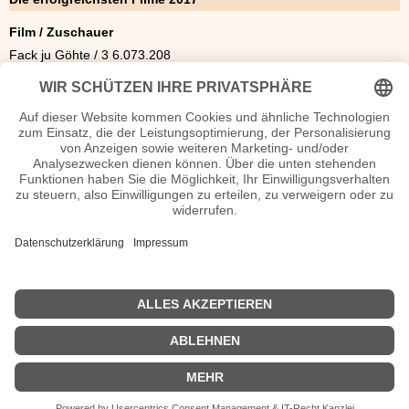
Film / Zuschauer
Fack ju Göhte / 3 6.073.208
Star Wars: Die letzten Jedi / 5.891.816
Ich – Einfach unverbesserlich / 3 4.646.845
Fifty Shades of Grey – Gefährliche Liebe / 3.446.759
Die Schöne und das Biest / 3.426.749
Fast & Furious 8 / 3.240.803
Es 3. / 170.231
Pirates of the Caribbean: Salazars Rache / 2.693.004
Guardians of the Galaxy Vol. 2 / 2.515.251
Dieses bescheuerte Herz 2.
<<
Filmjahr 2016
|
Filmjahr 2018
>>
| © 2013–2023 was-war-wann.de. Alle Rechte vorbehalten. |
|
Impressum
| Jahreschronik |
Neue Bios
|