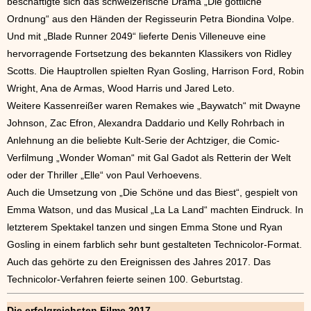
beschäftigte sich das schweizerische Drama „Die göttliche
Ordnung“ aus den Händen der Regisseurin Petra Biondina Volpe.
Und mit „Blade Runner 2049“ lieferte Denis Villeneuve eine
hervorragende Fortsetzung des bekannten Klassikers von Ridley
Scotts. Die Hauptrollen spielten Ryan Gosling, Harrison Ford, Robin
Wright, Ana de Armas, Wood Harris und Jared Leto.
Weitere Kassenreißer waren Remakes wie „Baywatch“ mit Dwayne
Johnson, Zac Efron, Alexandra Daddario und Kelly Rohrbach in
Anlehnung an die beliebte Kult-Serie der Achtziger, die Comic-
Verfilmung „Wonder Woman“ mit Gal Gadot als Retterin der Welt
oder der Thriller „Elle“ von Paul Verhoevens.
Auch die Umsetzung von „Die Schöne und das Biest“, gespielt von
Emma Watson, und das Musical „La La Land“ machten Eindruck. In
letzterem Spektakel tanzen und singen Emma Stone und Ryan
Gosling in einem farblich sehr bunt gestalteten Technicolor-Format.
Auch das gehörte zu den Ereignissen des Jahres 2017. Das
Technicolor-Verfahren feierte seinen 100. Geburtstag.
Die erfolgreichsten Filme 2017