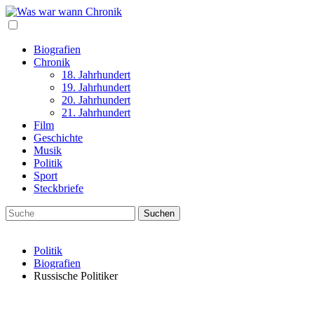
Biografien
Chronik
18. Jahrhundert
19. Jahrhundert
20. Jahrhundert
21. Jahrhundert
Film
Geschichte
Musik
Politik
Sport
Steckbriefe
Politik
Biografien
Russische Politiker