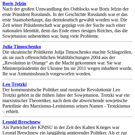
Boris Jelzin
Nach der großen Umwandlung des Ostblocks war Boris Jelzin der
erste Präsident Russlands. In der Geschichte Russlands war er das
erste Staatsoberhaupt, das demokratisch gewählt worden war. Die
Zeit seiner Präsidentschaft war geprägt von der Suche nach einer
nationalen Identität, denn das Ende eines riesigen Reiches, das die
Sowjetunion unbestritten war, barg viele Probleme.
Julia Timoschenko
Die ukrainische Politikerin Julija Timoschenko machte Schlagzeilen,
als sie nach offensichtlichen Wahlfälschungen 2004 aus der
„Revolution in Orange“ an die Macht gekommen war. Sie war
Ministerpräsidentin der Ukraine bis sie 2011 wegen inhaftiert wurde.
Ihr war Amtsmissbrauch vorgeworfen worden.
Leo Trotzki
Der kommunistische Politiker und russische Revolutionär Leo
Trotzki gehört in die frühen Jahre der Sowjetunion. Trotzki war ein
marxistischer Theoretiker, nach dem die abweichende sowjetische
Parteilinie des Marxismus-Leninismus seinen Namen - Trotzkismus
– erhielt.
Leonid Breschnew
Als Parteichef der KPdSU in der Zeit des Kalten Krieges war
Leonid Breschnew ein langjährig amtierender Politiker. Als er zur