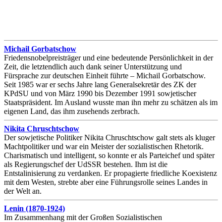
Michail Gorbatschow
Friedensnobelpreisträger und eine bedeutende Persönlichkeit in der
Zeit, die letztendlich auch dank seiner Unterstützung und
Fürsprache zur deutschen Einheit führte – Michail Gorbatschow.
Seit 1985 war er sechs Jahre lang Generalsekretär des ZK der
KPdSU und von März 1990 bis Dezember 1991 sowjetischer
Staatspräsident. Im Ausland wusste man ihn mehr zu schätzen als im
eigenen Land, das ihm zusehends zerbrach.
Nikita Chruschtschow
Der sowjetische Politiker Nikita Chruschtschow galt stets als kluger
Machtpolitiker und war ein Meister der sozialistischen Rhetorik.
Charismatisch und intelligent, so konnte er als Parteichef und später
als Regierungschef der UdSSR bestehen. Ihm ist die
Entstalinisierung zu verdanken. Er propagierte friedliche Koexistenz
mit dem Westen, strebte aber eine Führungsrolle seines Landes in
der Welt an.
Lenin
(1870-1924)
Im Zusammenhang mit der Großen Sozialistischen