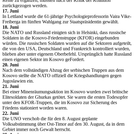
Rente zu ergänzen, mussten nach der Kritik der Koalition
zurückgezogen werden.
17. Juni
In Lettland wurde die 61-jährige Psychologieprofessorin Vaira Vike-
Freiberga im fünften Wahlgang zur Staatspräsidentin gewählt.
18. Juni
Die NATO und Russland einigten sich in Helsinki, dass russische
Soldaten in die Kosovo-Friedenstruppe (KFOR) eingebunden
würden. Die russischen Soldaten wurden auf die Sektoren aufgeteilt,
die von den USA, Deutschland und Frankreich kontrolliert wurden,
blieben aber unter eigenem Oberbefehl. Ursprünglich hatte Russland
einen eigenen Sektor im Kosovo geFordert.
20. Juni
Nach dem vollständigen Abzug der serbischen Truppen aus dem
Kosovo stellte die NATO offiziell die Kriegshandlungen gegen
Jugoslawien ein.
21. Juni
Bei einer Minenräumungsaktion im Kosovo wurden zwei britische
Elitesoldaten der Ghurkas getötet. Sie waren die ersten Todesopfer
unter den KFOR-Truppen, die im Kosovo zur Sicherung des
Friedens stationiert worden waren.
22. Juni
Die UNO verschob die für den 8. August geplante
Volksabstimmung über Ost-Timor auf den 30. August, da in dem
Gebiet immer noch Gewalt herrscht.