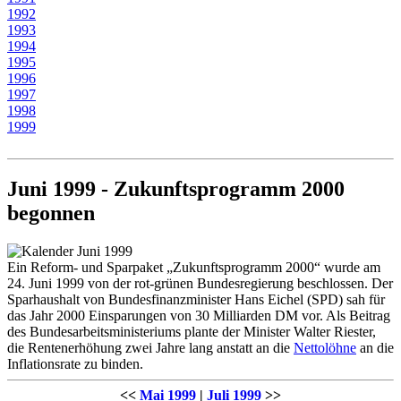
1992
1993
1994
1995
1996
1997
1998
1999
Juni 1999 - Zukunftsprogramm 2000
begonnen
Ein Reform- und Sparpaket „Zukunftsprogramm 2000“ wurde am
24. Juni 1999 von der rot-grünen Bundesregierung beschlossen. Der
Sparhaushalt von Bundesfinanzminister Hans Eichel (SPD) sah für
das Jahr 2000 Einsparungen von 30 Milliarden DM vor. Als Beitrag
des Bundesarbeitsministeriums plante der Minister Walter Riester,
die Rentenerhöhung zwei Jahre lang anstatt an die
Nettolöhne
an die
Inflationsrate zu binden.
<<
Mai 1999
|
Juli 1999
>>