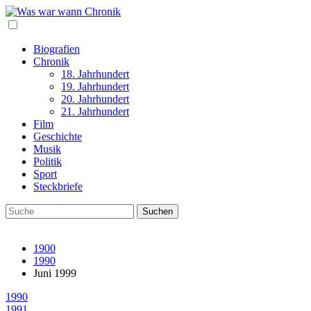
Biografien
Chronik
18. Jahrhundert
19. Jahrhundert
20. Jahrhundert
21. Jahrhundert
Film
Geschichte
Musik
Politik
Sport
Steckbriefe
1900
1990
Juni 1999
1990
1991