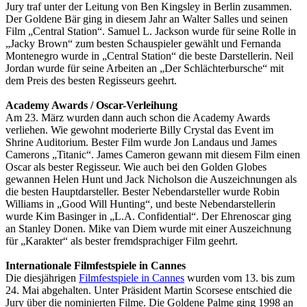
Jury traf unter der Leitung von Ben Kingsley in Berlin zusammen.
Der Goldene Bär ging in diesem Jahr an Walter Salles und seinen
Film „Central Station“. Samuel L. Jackson wurde für seine Rolle in
„Jacky Brown“ zum besten Schauspieler gewählt und Fernanda
Montenegro wurde in „Central Station“ die beste Darstellerin. Neil
Jordan wurde für seine Arbeiten an „Der Schlächterbursche“ mit
dem Preis des besten Regisseurs geehrt.
Academy Awards / Oscar-Verleihung
Am 23. März wurden dann auch schon die Academy Awards
verliehen. Wie gewohnt moderierte Billy Crystal das Event im
Shrine Auditorium. Bester Film wurde Jon Landaus und James
Camerons „Titanic“. James Cameron gewann mit diesem Film einen
Oscar als bester Regisseur. Wie auch bei den Golden Globes
gewannen Helen Hunt und Jack Nicholson die Auszeichnungen als
die besten Hauptdarsteller. Bester Nebendarsteller wurde Robin
Williams in „Good Will Hunting“, und beste Nebendarstellerin
wurde Kim Basinger in „L.A. Confidential“. Der Ehrenoscar ging
an Stanley Donen. Mike van Diem wurde mit einer Auszeichnung
für „Karakter“ als bester fremdsprachiger Film geehrt.
Internationale Filmfestspiele in Cannes
Die diesjährigen
Filmfestspiele in Cannes
wurden vom 13. bis zum
24. Mai abgehalten. Unter Präsident Martin Scorsese entschied die
Jury über die nominierten Filme. Die Goldene Palme ging 1998 an