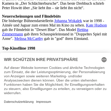
Kamera in „Der Schlächterbursche“. Das beste Drehbuch schrieb
Peter Howitt über „Sie liebt ihn – sie liebt ihn nicht“.
Neuerscheinungen und Filmdebüts
Die bisherige Bühnendarstellerin
Johanna Wokalek
war in 1998 -
Aimée und Jaguar zum ersten Mal im Kino zu sehen.
Kate Hudson
gab ihr Filmdebüt in "Desert Blue". Das Model
Bettina
Zimmermann
gab ihren Schauspieleinstand in "Doppeltes Spiel mit
Anne".
Melissa McCarthy
gab in "god" ihren Einstand.
Top-Kinofilme 1998
Kinofilm
Zuschauer
Titanic 18.081.331
Armageddon 5.334.975
Mulan 4.397.291
Der Pferdeflüsterer 4.397.291
Der Soldat James Ryan 3.945.619
Der Staatsfeind Nr. 1 3.749.146
Verrückt nach Mary 3.309.072
Deep Impact 3.214.201
Dr. Dolittle 3.087.424
Besser geht’s nicht