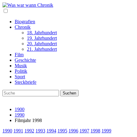
Biografien
Chronik
18. Jahrhundert
19. Jahrhundert
20. Jahrhundert
21. Jahrhundert
Film
Geschichte
Musik
Politik
Sport
Steckbriefe
1900
1990
Filmjahr 1998
1990
1991
1992
1993
1994
1995
1996
1997
1998
1999