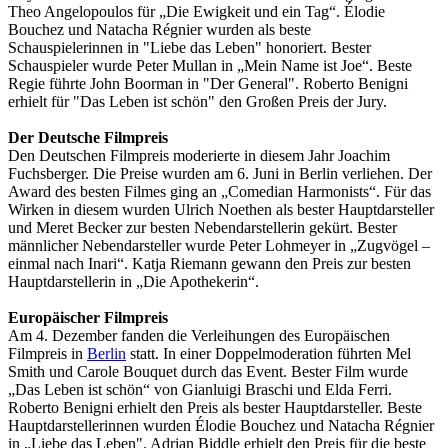
Theo Angelopoulos für „Die Ewigkeit und ein Tag“. Élodie
Bouchez und Natacha Régnier wurden als beste
Schauspielerinnen in "Liebe das Leben" honoriert. Bester
Schauspieler wurde Peter Mullan in „Mein Name ist Joe“. Beste
Regie führte John Boorman in "Der General". Roberto Benigni
erhielt für "Das Leben ist schön" den Großen Preis der Jury.
Der Deutsche Filmpreis
Den Deutschen Filmpreis moderierte in diesem Jahr Joachim
Fuchsberger. Die Preise wurden am 6. Juni in Berlin verliehen. Der
Award des besten Filmes ging an „Comedian Harmonists“. Für das
Wirken in diesem wurden Ulrich Noethen als bester Hauptdarsteller
und Meret Becker zur besten Nebendarstellerin gekürt. Bester
männlicher Nebendarsteller wurde Peter Lohmeyer in „Zugvögel –
einmal nach Inari“. Katja Riemann gewann den Preis zur besten
Hauptdarstellerin in „Die Apothekerin“.
Europäischer Filmpreis
Am 4. Dezember fanden die Verleihungen des Europäischen
Filmpreis in
Berlin
statt. In einer Doppelmoderation führten Mel
Smith und Carole Bouquet durch das Event. Bester Film wurde
„Das Leben ist schön“ von Gianluigi Braschi und Elda Ferri.
Roberto Benigni erhielt den Preis als bester Hauptdarsteller. Beste
Hauptdarstellerinnen wurden Élodie Bouchez und Natacha Régnier
in „Liebe das Leben". Adrian Biddle erhielt den Preis für die beste