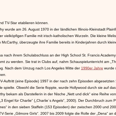
nd TV-Star etablieren können.
 wurde am 26. August 1970 in der ländlichen Illinois-Kleinstadt Plain
r vielköpfigen Familie mit irisch-katholischen Wurzeln. Die kleine Me
McCarthy, überzeugte ihre Familie bereits in Kinderjahren durch klei
sa nach ihrem Schulabschluss an der High School St. Francis Academy (J
t zu werden. Sie trat in Clubs auf, nahm Schauspielunterricht am „Th
g. Nach dem Umzug nach Los Angeles Mitte der
1990er Jahre
wurde s
men.
V-Auftritt (eine Episode) 1997 in der nach zehn Episoden abgesetzten 
e spielte. Obwohl die Serie floppte, wurde Hollywood durch sie auf da
hy bekam als Darstellerin in der Nische „Nett und dick“ eine Reihe von
„3 Engel für Charlie“ („Charlie´s Angels“, 2000). Der Durchbruch zum Pu
mes“ in den sieben Staffeln (153 Episoden) der zwischen 2000 und 2007
erie „Gilmore Girls“. 2007 bis 2009 folgte die Rolle der „Dena“ an de