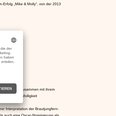
-Erfolg „Mike & Molly“, von der 2013
Titelrolle der zusammen mit ihrem
h, gegen ihre Molligkeit
er Interpretation der Brautjungfern-
 als auch eine Oscar-Nominierung als