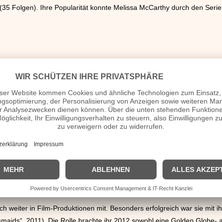
 Folgen). Ihre Popularität konnte Melissa McCarthy durch den Serien
iter ausbauen. Für diese Sitcom-Serie übernahm Melissa McCarthy die 
e“ (Billy Gardell) in Selbsthilfegruppen und bei Diäten, meist vergeblic
 weiter in Film-Produktionen mit. Besonders erfolgreich war sie mit ihr
smaids“, 2011). Die Rolle brachte ihr 2012 sowohl eine Golden Globe-