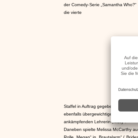
der Comedy-Serie „Samantha Who?“ (35
die vierte
Staffel in Auftrag gegeben wurde, we
ebenfalls übergewichtigen Partner „Mik
ankämpfenden Lehrerin „Molly“.
Daneben spielte Melissa McCarthy auch
Rolle „Megan“ in „Brautalarm“ („Bride