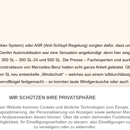
ckier-System) oder ASR (Anti-Schlupf-Regelung) sorgten dafür, dass un
Genfer Automobilsalon war eine Sensation angekündigt: denn hier zeigt
 300 SL – 300 SL-24 und 500 SL. Die Presse – Fachexperten und auc
Konstrukteure von Mercedes-Benz hatten echt ganze Arbeit geleistet. Ü
den SL neu entwickelte „Windschott“ – welches aus einem luftdurchläss
rrollbügel festgemacht – so konnten laute Windgeräusche oder auch Z
Techniker von Mercedes-Benz den SL perfekt ausgestattet – schließlich 
ußerdem zeigte der Stuttgarter Automobilkonzern die neue E-Klasse, di
eit präsentierte.
igte im Autojahr 1989 seine neue 8er-Baureihe – unter der Zwölfzyli