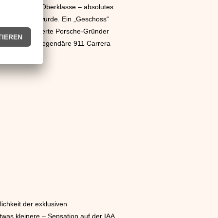
ter an seiner Oberklasse – absolutes
 angetrieben wurde. Ein „Geschoss“
ojahr 1989 feierte Porsche-Gründer
ge wurde der legendäre 911 Carrera
ichkeit der exklusiven
was kleinere – Sensation auf der IAA