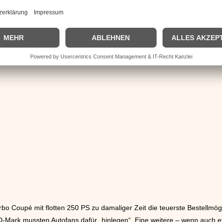
 den Kunden für ganz besondere (Fahr)Gefühle! Auch
Audi
arbeitete wei
er Audi 200 Quattro 20 V, der durch einen Turbo-Fünfzylinder-Motoren
 damals neue Audi 200 eine Geschwindigkeit von über 240 km/h. Im Aut
 „Ferry“ genannt) seinen 80. Geburtstag. Speziell zu diesem Jubelta
ie gab es als manuelle oder automatische Schaltmöglichkeit.
bo Coupé mit flotten 250 PS zu damaliger Zeit die teuerste Bestellmögl
Mark mussten Autofans dafür „hinlegen“. Eine weitere – wenn auch et