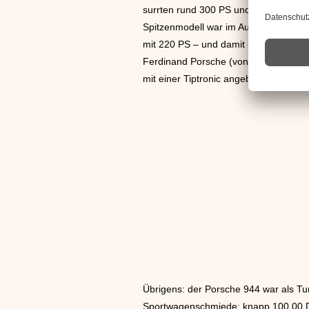
surrten rund 300 PS und sorgten bei
Spitzenmodell war im Autojahr 1989 d
mit 220 PS – und damit erreichte der
Ferdinand Porsche (von Freunden auch
mit einer Tiptronic angeboten – und d
Übrigens: der Porsche 944 war als Tur
Sportwagenschmiede: knapp 100.00 D-