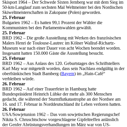
Skisport 1964 – Der Schwede Sixten Jernberg war mit dem Sieg im
50-km-Langlauf zum sechsten Mal Weltmeister bei den Nordischen
Skiweltmeisterschaften in Zakopane (Polen) geworden.
25. Februar
Bulgarien 1962 – Es hatten 99,1 Prozent der Wähler die
Kommunisten bei den Parlamentswahlen gewählt.
25. Februar
BRD 1962 – Die große Ausstellung mit Werken des französischen
Malers Henri de Toulouse-Lautrec im Kölner Wallraf-Richartz-
Museum war nach einer Dauer von acht Wochen beendet worden.
Insgesamt hatten 150.000 Gäste die Ausstellung besucht.
25. Februar
BRD 1962 – Aus Anlass des 120. Geburtstages des Schriftstellers
Karl May war mitgeteilt worden, dass sein Nachlass endgültig in der
oberfränkischen Stadt Bamberg (
Bayern
) im „Hain-Café“
verbleiben würde.
26. Februar
BRD 1962 – Auf einer Trauerfeier in Hamburg hatte
Bundespräsident Heinrich Lübke der mehr als 300 Menschen
gedacht, die während der Sturmflutkatastrophe an der Nordsee am
16. und 17. Februar in Norddeutschland ihr Leben verloren hatten.
26. Februar
USA/Sowjetunion 1962 – Das vom sowjetischen Regierungschef
Nikita S. Chruschtschow vorgeschlagene Gipfeltreffen anlässlich
der Genfer Abrüstungsverhandlungen im März war von US-