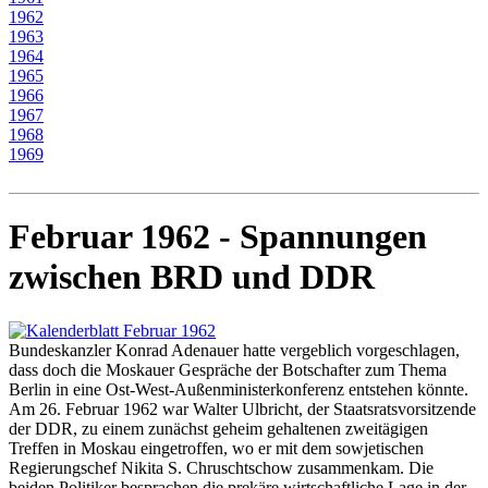
1962
1963
1964
1965
1966
1967
1968
1969
Februar 1962 - Spannungen
zwischen BRD und DDR
Bundeskanzler Konrad Adenauer hatte vergeblich vorgeschlagen,
dass doch die Moskauer Gespräche der Botschafter zum Thema
Berlin in eine Ost-West-Außenministerkonferenz entstehen könnte.
Am 26. Februar 1962 war Walter Ulbricht, der Staatsratsvorsitzende
der DDR, zu einem zunächst geheim gehaltenen zweitägigen
Treffen in Moskau eingetroffen, wo er mit dem sowjetischen
Regierungschef Nikita S. Chruschtschow zusammenkam. Die
beiden Politiker besprachen die prekäre wirtschaftliche Lage in der