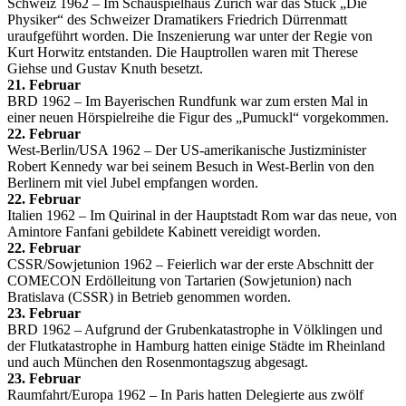
Schweiz 1962 – Im Schauspielhaus Zürich war das Stück „Die
Physiker“ des Schweizer Dramatikers Friedrich Dürrenmatt
uraufgeführt worden. Die Inszenierung war unter der Regie von
Kurt Horwitz entstanden. Die Hauptrollen waren mit Therese
Giehse und Gustav Knuth besetzt.
21. Februar
BRD 1962 – Im Bayerischen Rundfunk war zum ersten Mal in
einer neuen Hörspielreihe die Figur des „Pumuckl“ vorgekommen.
22. Februar
West-Berlin/USA 1962 – Der US-amerikanische Justizminister
Robert Kennedy war bei seinem Besuch in West-Berlin von den
Berlinern mit viel Jubel empfangen worden.
22. Februar
Italien 1962 – Im Quirinal in der Hauptstadt Rom war das neue, von
Amintore Fanfani gebildete Kabinett vereidigt worden.
22. Februar
CSSR/Sowjetunion 1962 – Feierlich war der erste Abschnitt der
COMECON Erdölleitung von Tartarien (Sowjetunion) nach
Bratislava (CSSR) in Betrieb genommen worden.
23. Februar
BRD 1962 – Aufgrund der Grubenkatastrophe in Völklingen und
der Flutkatastrophe in Hamburg hatten einige Städte im Rheinland
und auch München den Rosenmontagszug abgesagt.
23. Februar
Raumfahrt/Europa 1962 – In Paris hatten Delegierte aus zwölf