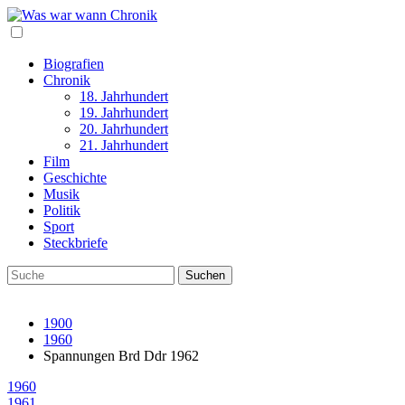
Biografien
Chronik
18. Jahrhundert
19. Jahrhundert
20. Jahrhundert
21. Jahrhundert
Film
Geschichte
Musik
Politik
Sport
Steckbriefe
1900
1960
Spannungen Brd Ddr 1962
1960
1961