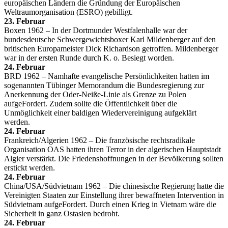
europäischen Ländern die Gründung der Europäischen
Weltraumorganisation (ESRO) gebilligt.
23. Februar
Boxen 1962 – In der Dortmunder Westfalenhalle war der
bundesdeutsche Schwergewichtsboxer Karl Mildenberger auf den
britischen Europameister Dick Richardson getroffen. Mildenberger
war in der ersten Runde durch K. o. Besiegt worden.
24. Februar
BRD 1962 – Namhafte evangelische Persönlichkeiten hatten im
sogenannten Tübinger Memorandum die Bundesregierung zur
Anerkennung der Oder-Neiße-Linie als Grenze zu Polen
aufgeFordert. Zudem sollte die Öffentlichkeit über die
Unmöglichkeit einer baldigen Wiedervereinigung aufgeklärt
werden.
24. Februar
Frankreich/Algerien 1962 – Die französische rechtsradikale
Organisation OAS hatten ihren Terror in der algerischen Hauptstadt
Algier verstärkt. Die Friedenshoffnungen in der Bevölkerung sollten
erstickt werden.
24. Februar
China/USA/Südvietnam 1962 – Die chinesische Regierung hatte die
Vereinigten Staaten zur Einstellung ihrer bewaffneten Intervention in
Südvietnam aufgeFordert. Durch einen Krieg in Vietnam wäre die
Sicherheit in ganz Ostasien bedroht.
24. Februar