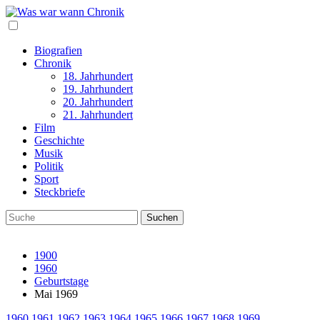
Biografien
Chronik
18. Jahrhundert
19. Jahrhundert
20. Jahrhundert
21. Jahrhundert
Film
Geschichte
Musik
Politik
Sport
Steckbriefe
1900
1960
Geburtstage
Mai 1969
1960
1961
1962
1963
1964
1965
1966
1967
1968
1969