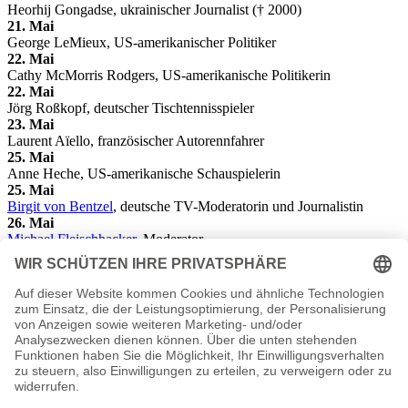
Heorhij Gongadse, ukrainischer Journalist († 2000)
21. Mai
George LeMieux, US-amerikanischer Politiker
22. Mai
Cathy McMorris Rodgers, US-amerikanische Politikerin
22. Mai
Jörg Roßkopf, deutscher Tischtennisspieler
23. Mai
Laurent Aïello, französischer Autorennfahrer
25. Mai
Anne Heche, US-amerikanische Schauspielerin
25. Mai
Birgit von Bentzel
, deutsche TV-Moderatorin und Journalistin
26. Mai
Michael Fleischhacker
, Moderator
27. Mai
Gerrit Derkowski
, deutscher Journalist und Fernsehmoderator
28. Mai
Werner Amon, österreichischer Politiker
28. Mai
Eric Fish, deutscher Musiker und Sänger von Subway to Sally
30. Mai
Bernd Flessner, deutscher Windsurfer
Die besondere Geschenkidee zum Geburtstag