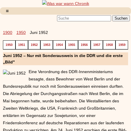
1900
1950
Juni 1952
1950
1951
1952
1953
1954
1955
1956
1957
1958
1959
Juni 1952 – Nur mit Sonderausweis in die DDR und die erste
„Bild"
Eine Verordnung des DDR-Innenministeriums
besagte, dass Bewohner von West Berlin und der
Bundesrepublik nur noch mit Sonderausweisen einreisen durften.
Die Abriegelung der Durchgangsstraßen nach West Berlin, die im
Mai begonnen hatte, wurde beibehalten. Die Westalliierten des
Zweiten Weltkriegs, die USA, Frankreich und Großbritannien,
erklärten im Gegensatz zur Sowjetunion, vor einer
Friedenskonferenz auf deutsche Reparationen aus der laufenden
Produktion zu verzichten. Am 24. Juni 1952 erschien die erste Bild-