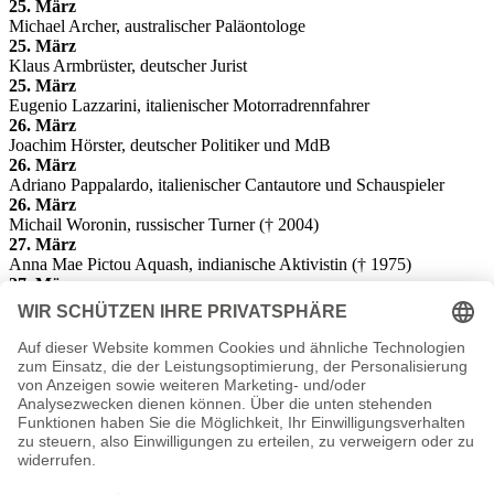
25. März
Michael Archer, australischer Paläontologe
25. März
Klaus Armbrüster, deutscher Jurist
25. März
Eugenio Lazzarini, italienischer Motorradrennfahrer
26. März
Joachim Hörster, deutscher Politiker und MdB
26. März
Adriano Pappalardo, italienischer Cantautore und Schauspieler
26. März
Michail Woronin, russischer Turner († 2004)
27. März
Anna Mae Pictou Aquash, indianische Aktivistin († 1975)
27. März
Harry Rowohlt, deutscher Schriftsteller, Übersetzer und Rezitator (†
2015)
28. März
Rolf Glasmeier, deutscher Künstler
30. März
Eric Clapton
, Rock- und Blues-Gitarrist Mitglied der Yardbirds
Die besondere Geschenkidee zum Geburtstag