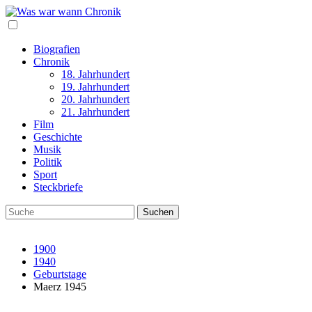
Biografien
Chronik
18. Jahrhundert
19. Jahrhundert
20. Jahrhundert
21. Jahrhundert
Film
Geschichte
Musik
Politik
Sport
Steckbriefe
1900
1940
Geburtstage
Maerz 1945