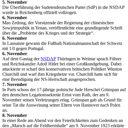
5. November
Die Überführung der Sudetendeutschen Partei (SdP) in die NSDAP
wurde in Reichenberg offiziell vollzogen.
6. November
Mao Zedong, der Vorsitzende der Regierung der chinesischen
Sowjetrepublik in Yenan, veröffentlichte eine grundlegende Schrift
über die „Probleme des Krieges und der Strategie“.
6. November
In Lausanne gewann die Fußball-Nationalmannschaft der Schweiz
mit 1:0 gegen Portugal.
6. November
Auf dem Gautag der
NSDAP
Thüringen in Weimar sprach Führer
und Reichskanzler Adolf Hitler bei einer Großkundgebung. Dabei
attackierte er scharf den konservativen britischen Politiker Winston
Churchill und warf ihm Kriegshetze vor. Churchill hatte sich für
eine Beendigung der NS-Herrschaft ausgesprochen.
7. November
In Paris schoss der 17-jährige polnische Jude Herschel Grünspan auf
den deutschen Legationssekretär Ernst vom Rath, der am 9.
November seinen Verletzungen erlag. Grünspan gab als Grund für
seine Tat die Ausweisung seiner Eltern von Hannover nach Polen
an.
8. November
In einer Rede am Abend vor den Feierlichkeiten zum Gedenken an
den „Marsch auf die Feldherrnhalle“ am 9. November 1923 erklärte