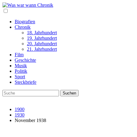
Biografien
Chronik
18. Jahrhundert
19. Jahrhundert
20. Jahrhundert
21. Jahrhundert
Film
Geschichte
Musik
Politik
Sport
Steckbriefe
1900
1930
November 1938