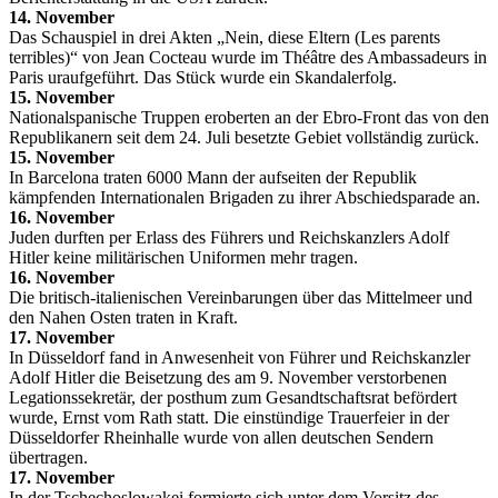
14. November
Das Schauspiel in drei Akten „Nein, diese Eltern (Les parents
terribles)“ von Jean Cocteau wurde im Théâtre des Ambassadeurs in
Paris uraufgeführt. Das Stück wurde ein Skandalerfolg.
15. November
Nationalspanische Truppen eroberten an der Ebro-Front das von den
Republikanern seit dem 24. Juli besetzte Gebiet vollständig zurück.
15. November
In Barcelona traten 6000 Mann der aufseiten der Republik
kämpfenden Internationalen Brigaden zu ihrer Abschiedsparade an.
16. November
Juden durften per Erlass des Führers und Reichskanzlers Adolf
Hitler keine militärischen Uniformen mehr tragen.
16. November
Die britisch-italienischen Vereinbarungen über das Mittelmeer und
den Nahen Osten traten in Kraft.
17. November
In Düsseldorf fand in Anwesenheit von Führer und Reichskanzler
Adolf Hitler die Beisetzung des am 9. November verstorbenen
Legationssekretär, der posthum zum Gesandtschaftsrat befördert
wurde, Ernst vom Rath statt. Die einstündige Trauerfeier in der
Düsseldorfer Rheinhalle wurde von allen deutschen Sendern
übertragen.
17. November
In der Tschechoslowakei formierte sich unter dem Vorsitz des