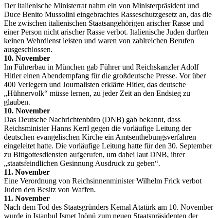
Der italienische Ministerrat nahm ein von Ministerpräsident und
Duce Benito Mussolini eingebrachtes Rasseschutzgesetz an, das die
Ehe zwischen italienischen Staatsangehörigen arischer Rasse und
einer Person nicht arischer Rasse verbot. Italienische Juden durften
keinen Wehrdienst leisten und waren von zahlreichen Berufen
ausgeschlossen.
10. November
Im Führerbau in München gab Führer und Reichskanzler Adolf
Hitler einen Abendempfang für die großdeutsche Presse. Vor über
400 Verlegern und Journalisten erklärte Hitler, das deutsche
„Hühnervolk“ müsse lernen, zu jeder Zeit an den Endsieg zu
glauben.
10. November
Das Deutsche Nachrichtenbüro (DNB) gab bekannt, dass
Reichsminister Hanns Kerrl gegen die vorläufige Leitung der
deutschen evangelischen Kirche ein Amtsenthebungsverfahren
eingeleitet hatte. Die vorläufige Leitung hatte für den 30. September
zu Bittgottesdiensten aufgerufen, um dabei laut DNB, ihrer
„staatsfeindlichen Gesinnung Ausdruck zu geben“.
11. November
Eine Verordnung von Reichsinnenminister Wilhelm Frick verbot
Juden den Besitz von Waffen.
11. November
Nach dem Tod des Staatsgründers Kemal Atatürk am 10. November
wurde in Istanbul Ismet Inönü zum neuen Staatspräsidenten der