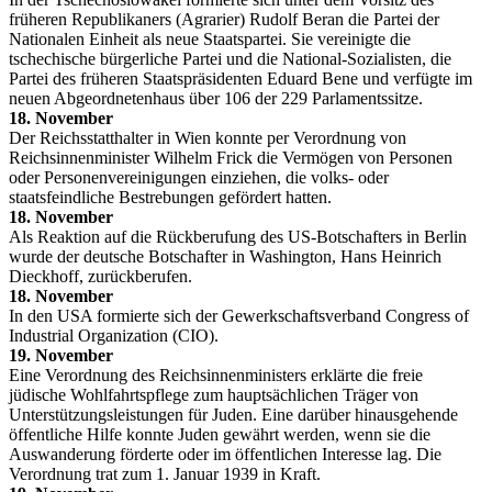
früheren Republikaners (Agrarier) Rudolf Beran die Partei der
Nationalen Einheit als neue Staatspartei. Sie vereinigte die
tschechische bürgerliche Partei und die National-Sozialisten, die
Partei des früheren Staatspräsidenten Eduard Bene und verfügte im
neuen Abgeordnetenhaus über 106 der 229 Parlamentssitze.
18. November
Der Reichsstatthalter in Wien konnte per Verordnung von
Reichsinnenminister Wilhelm Frick die Vermögen von Personen
oder Personenvereinigungen einziehen, die volks- oder
staatsfeindliche Bestrebungen gefördert hatten.
18. November
Als Reaktion auf die Rückberufung des US-Botschafters in Berlin
wurde der deutsche Botschafter in Washington, Hans Heinrich
Dieckhoff, zurückberufen.
18. November
In den USA formierte sich der Gewerkschaftsverband Congress of
Industrial Organization (CIO).
19. November
Eine Verordnung des Reichsinnenministers erklärte die freie
jüdische Wohlfahrtspflege zum hauptsächlichen Träger von
Unterstützungsleistungen für Juden. Eine darüber hinausgehende
öffentliche Hilfe konnte Juden gewährt werden, wenn sie die
Auswanderung förderte oder im öffentlichen Interesse lag. Die
Verordnung trat zum 1. Januar 1939 in Kraft.