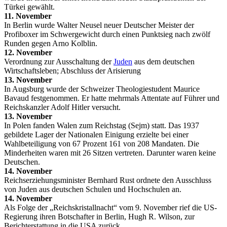
Türkei gewählt.
11. November
In Berlin wurde Walter Neusel neuer Deutscher Meister der
Profiboxer im Schwergewicht durch einen Punktsieg nach zwölf
Runden gegen Arno Kolblin.
12. November
Verordnung zur Ausschaltung der
Juden
aus dem deutschen
Wirtschaftsleben; Abschluss der Arisierung
13. November
In Augsburg wurde der Schweizer Theologiestudent Maurice
Bavaud festgenommen. Er hatte mehrmals Attentate auf Führer und
Reichskanzler Adolf Hitler versucht.
13. November
In Polen fanden Walen zum Reichstag (Sejm) statt. Das 1937
gebildete Lager der Nationalen Einigung erzielte bei einer
Wahlbeteiligung von 67 Prozent 161 von 208 Mandaten. Die
Minderheiten waren mit 26 Sitzen vertreten. Darunter waren keine
Deutschen.
14. November
Reichserziehungsminister Bernhard Rust ordnete den Ausschluss
von Juden aus deutschen Schulen und Hochschulen an.
14. November
Als Folge der „Reichskristallnacht“ vom 9. November rief die US-
Regierung ihren Botschafter in Berlin, Hugh R. Wilson, zur
Berichterstattung in die USA zurück.