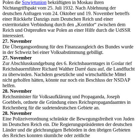
Polen die
Sowjetunion
bekräftigten in Moskau ihren
Nichtangriffspakt vom 25. Juli 1932. Nach Ablehnung der
deutschen Anfragen vom 24. Oktober und 19. November betreffs
einer Rückkehr Danzigs zum Deutschen Reich und einer
exterritorialen Verbindung durch den „Korridor“ zwischen dem
Reich und Ostpreußen war Polen an einer Hilfe durch die UdSSR
interessiert.
27. November
Die Übergangsordnung für den Finanzausgleich des Bundes wurde
in der Schweiz bei einer Volksabstimmung gebilligt.
27. November
Zur Abschlusskundgebung des 6. Reichsbauerntages in Goslar rief
Reichsbauernführer Richard Walther Darré dazu auf, die Landflucht
zu überwinden. Nachdem gesetzliche und wirtschaftliche Mittel
nicht geholfen hätten, könnte nur noch ein Beschluss der NSDAP
helfen.
28. November
Reichsminister für Volksaufklärung und Propaganda, Joseph
Goebbels, ordnete die Gründung eines Reichspropagandaamtes in
Reichenberg für die sudetendeutschen Gebiete an.
28. November
Eine Polizeiverordnung schränkte die Bewegungsfreiheit von Juden
im Deutschen Reich ein. Die Regierungspräsidenten der deutschen
Länder und die gleichrangigen Behörden in den übrigen Gebieten
des Reiches konnten räumliche oder zeitliche