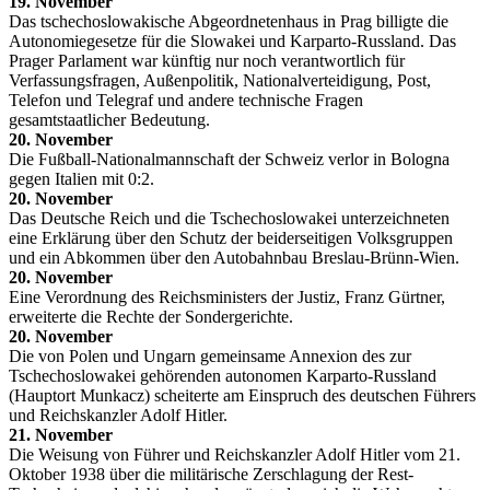
19. November
Das tschechoslowakische Abgeordnetenhaus in Prag billigte die
Autonomiegesetze für die Slowakei und Karparto-Russland. Das
Prager Parlament war künftig nur noch verantwortlich für
Verfassungsfragen, Außenpolitik, Nationalverteidigung, Post,
Telefon und Telegraf und andere technische Fragen
gesamtstaatlicher Bedeutung.
20. November
Die Fußball-Nationalmannschaft der Schweiz verlor in Bologna
gegen Italien mit 0:2.
20. November
Das Deutsche Reich und die Tschechoslowakei unterzeichneten
eine Erklärung über den Schutz der beiderseitigen Volksgruppen
und ein Abkommen über den Autobahnbau Breslau-Brünn-Wien.
20. November
Eine Verordnung des Reichsministers der Justiz, Franz Gürtner,
erweiterte die Rechte der Sondergerichte.
20. November
Die von Polen und Ungarn gemeinsame Annexion des zur
Tschechoslowakei gehörenden autonomen Karparto-Russland
(Hauptort Munkacz) scheiterte am Einspruch des deutschen Führers
und Reichskanzler Adolf Hitler.
21. November
Die Weisung von Führer und Reichskanzler Adolf Hitler vom 21.
Oktober 1938 über die militärische Zerschlagung der Rest-