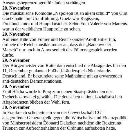
Ausgangsbegrenzungen für Juden verhängen.
28. November
Die musikalische Komödie „Napoleon ist an allem schuld“ von Curt
Goetz hatte ihre Uraufführung. Goetz war Regisseur,
Drehbuchautor und Hauptdarsteller. Seine Frau Valérie von Martens
war in der weiblichen Hauptrolle zu sehen.
29. November
Auf eine Bitte von Führer und Reichskanzler Adolf Hitler hin,
ordnete die Reichsmusikkammer an, dass der „Badenweiler
Marsch“ nur noch in Anwesenheit des Führers gespielt werden
durfte.
29. November
Der Bürgermeister von Rotterdam entschied die Absage des für den
11, Dezember geplanten Fußball-Länderspiels Niederlande-
Deutschland. Er begründete seine Maßnahme mit zu erwartenden
anti-deutschen Demonstrationen.
30. November
Emil Hácha wurde in Prag zum neuen Staatspräsidenten der
Tschechoslowakei gewählt. Die deutschen nationalsozialistischen
Abgeordneten blieben der Wahl fern.
30. November
In Frankreich scheiterte ein von der Gewerkschaft CGT
ausgerufener Generalstreik gegen die Wirtschafts- und Finanzpolitik
von Ministerpräsident Édouard Daladier, nachdem die Regierung
Truppen zur Aufrechterhaltung der Ordnung aufgeboten hatte.