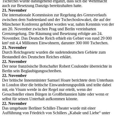
Tschechei wurde dahingehend ergänzt, dass sich die Wehrmacht
auch zur Besetzung Danzigs bereitzuhalten hatte.
21. November
Die internationale Kommission zur Regelung des Grenzverlaufs
zwischen dem Sudetenland und der Tschechoslowakei, die auf der
Münchener Konferenz gebildet worden war, nahm Kenntnis von der
am 20. November zwischen Prag und Berlin vereinbarten
Grenzregelung. Die Räumung und Besetzung erfolgte am 24.
November. Das Deutsche Reich erhielt ein Gebiet von rund 29 000
km² mit 4,4 Millionen Einwohnern, darunter 300 000 Tschechen.
21. November
Durch Reichsgesetz wurden die sudetendeutschen Gebiete zum
Bestandteil des Deutschen Reiches erklärt.
22. November
Der neue französische Botschafter Robert Coulondre überreichte in
Berlin sein Beglaubigungsschreiben.
22. November
Der britische Innenminister Samuel Hoare berichtete dem Unterhaus
in London über die britische Einwanderungspolitik und teilte dabei
mit, ein Visum werde in der Regel nur erteilt, wenn der
Gesuchsteller einen Bürgen in Großbritannien hätte oder wenn er
selbst für seinen Unterhalt aufkommen könnte.
22. November
Das umgebaute Berliner Schiller-Theater wurde mit einer
Aufführung von Friedrich von Schillers „Kabale und Liebe“ unter