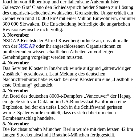
Joachim von Ribbentrop und der italienische Außenminister
Galeazzo Graf Ciano den Schiedsspruch beider Staaten zur Lösung
des ungarisch-tschechoslowakischen Grenzstreits. Ungar erhielt ein
Gebiet von rund 10 000 km² mit einer Million Einwohnern, darunter
300 000 Slowaken. Die Entscheidung befriedigte die ungarischen
Revisionswünsche nicht völlig.
3. November
NSDAP-Reichsleiter Alfred Rosenberg ordnete an, dass ihm alle
von der
NSDAP
oder ihr angeschlossenen Organisationen zu
publizierenden wissenschaftlichen Arbeiten zu vorherigen
Genehmigung vorgelegt werden mussten.
4. November
Das Serviten Kloster in Innsbruck wurde aufgrund „sittenwidriger
Zustände“ geschlossen. Laut Meldung des deutschen
Nachrichtenbüros habe es sich bei dem Kloster um eine „Lasthöhle
erste Ordnung“ gehandelt.
4. November
An Bord des deutschen 8000-t-Dampfers „Vancouver“ der Hapag
ereignete sich vor Oakland im US-Bundesstaat Kalifornien eine
Explosion, bei der ein tiefes Loch in die Schiffswand gerissen
wurde. Später wurde ermittelt, dass es sich dabei um einen
Bombenanschlag handelte.
5. November
Die Reichsautobahn München-Berlin wurde mit dem letzten 42 km
langen Streckenabschnitt Bratzhof-München fertiggestellt.