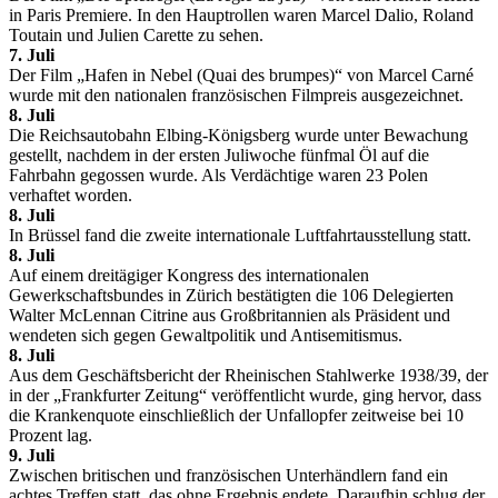
in Paris Premiere. In den Hauptrollen waren Marcel Dalio, Roland
Toutain und Julien Carette zu sehen.
7. Juli
Der Film „Hafen in Nebel (Quai des brumpes)“ von Marcel Carné
wurde mit den nationalen französischen Filmpreis ausgezeichnet.
8. Juli
Die Reichsautobahn Elbing-Königsberg wurde unter Bewachung
gestellt, nachdem in der ersten Juliwoche fünfmal Öl auf die
Fahrbahn gegossen wurde. Als Verdächtige waren 23 Polen
verhaftet worden.
8. Juli
In Brüssel fand die zweite internationale Luftfahrtausstellung statt.
8. Juli
Auf einem dreitägiger Kongress des internationalen
Gewerkschaftsbundes in Zürich bestätigten die 106 Delegierten
Walter McLennan Citrine aus Großbritannien als Präsident und
wendeten sich gegen Gewaltpolitik und Antisemitismus.
8. Juli
Aus dem Geschäftsbericht der Rheinischen Stahlwerke 1938/39, der
in der „Frankfurter Zeitung“ veröffentlicht wurde, ging hervor, dass
die Krankenquote einschließlich der Unfallopfer zeitweise bei 10
Prozent lag.
9. Juli
Zwischen britischen und französischen Unterhändlern fand ein
achtes Treffen statt, das ohne Ergebnis endete. Daraufhin schlug der