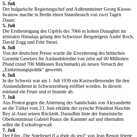
5. Juli
Der bulgarische Regierungschef und Außenminister Georg Kiosse-
Iwanow machte in Berlin einen Staatsbesuch von zwei Tagen
Dauer.
5. Juli
Die Erstbesteigung des Gipfels des 7066 m hohen Dunaghiri im
zentralen Himalaja gelang den Schweizer Bergsteigern André Roch,
David Zogg und Fritz Steuri.
6. Juli
Von der deutschen Presse wurde die Erweiterung des britischen
Garantie Gesetzes für Auslandskredite von zehn auf 60 Millionen
Pfund (rund 700 Millionen Reichsmark) als neuen Versuch der
„Einkreisungspolitik“ gewertet.
6. Juli
In der Schweiz war am 1. Juli 1939 ein Kurzwellensender für den
Auslandsdienst in Schwarzenburg eröffnet worden. In diesem
entstand ein Feuer und er brannte ab.
7. Juli
Aus Protest gegen die Abtretung des Sandschaks von Alexandrette
an die Türkei vom 23. Juni erklärte der syrische Präsident Haschin
Bey al-Atasi seinen Rücktritt. Daraufhin löste der französische
Oberkommissar Gabriel Puaux die Kammer auf und übernahm
selbst die Exekutivgewalt.
7. Juli
Der Film „Die Spielregel (La règle du jeu)“ von Jean Renoir feierte