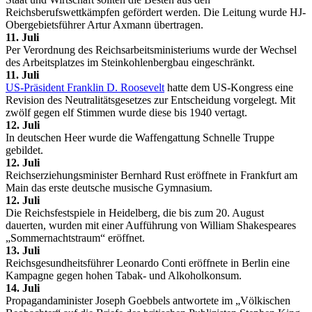
Reichsberufswettkämpfen gefördert werden. Die Leitung wurde HJ-
Obergebietsführer Artur Axmann übertragen.
11. Juli
Per Verordnung des Reichsarbeitsministeriums wurde der Wechsel
des Arbeitsplatzes im Steinkohlenbergbau eingeschränkt.
11. Juli
US-Präsident Franklin D. Roosevelt
hatte dem US-Kongress eine
Revision des Neutralitätsgesetzes zur Entscheidung vorgelegt. Mit
zwölf gegen elf Stimmen wurde diese bis 1940 vertagt.
12. Juli
In deutschen Heer wurde die Waffengattung Schnelle Truppe
gebildet.
12. Juli
Reichserziehungsminister Bernhard Rust eröffnete in Frankfurt am
Main das erste deutsche musische Gymnasium.
12. Juli
Die Reichsfestspiele in Heidelberg, die bis zum 20. August
dauerten, wurden mit einer Aufführung von William Shakespeares
„Sommernachtstraum“ eröffnet.
13. Juli
Reichsgesundheitsführer Leonardo Conti eröffnete in Berlin eine
Kampagne gegen hohen Tabak- und Alkoholkonsum.
14. Juli
Propagandaminister Joseph Goebbels antwortete im „Völkischen