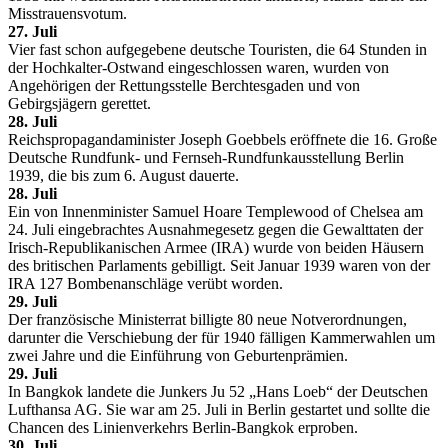
Misstrauensvotum.
27. Juli
Vier fast schon aufgegebene deutsche Touristen, die 64 Stunden in
der Hochkalter-Ostwand eingeschlossen waren, wurden von
Angehörigen der Rettungsstelle Berchtesgaden und von
Gebirgsjägern gerettet.
28. Juli
Reichspropagandaminister Joseph Goebbels eröffnete die 16. Große
Deutsche Rundfunk- und Fernseh-Rundfunkausstellung Berlin
1939, die bis zum 6. August dauerte.
28. Juli
Ein von Innenminister Samuel Hoare Templewood of Chelsea am
24. Juli eingebrachtes Ausnahmegesetz gegen die Gewalttaten der
Irisch-Republikanischen Armee (IRA) wurde von beiden Häusern
des britischen Parlaments gebilligt. Seit Januar 1939 waren von der
IRA 127 Bombenanschläge verübt worden.
29. Juli
Der französische Ministerrat billigte 80 neue Notverordnungen,
darunter die Verschiebung der für 1940 fälligen Kammerwahlen um
zwei Jahre und die Einführung von Geburtenprämien.
29. Juli
In Bangkok landete die Junkers Ju 52 „Hans Loeb“ der Deutschen
Lufthansa AG. Sie war am 25. Juli in Berlin gestartet und sollte die
Chancen des Linienverkehrs Berlin-Bangkok erproben.
30. Juli