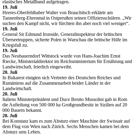
elastisches Metallband aufgetragen.
19. Juli
Heeres-Oberfehlhaber Walter von Brauchitsch erklärte am
Tannenberg-Ehrenmal in Ostpreußen seinen Offiziersschülern. „Wir
suchen den Kampf nicht, wir fürchten ihn aber noch viel weniger“.
19. Juli
General Sir Edmund Ironside, Generalinspekteur der britischen
Überseetruppen, sicherte Polen in Warschau die britische Hilfe im
Kriegsfall zu.
19. Juli
Das Neubauerndorf Wittstock wurde von Hans-Joachim Ernst
Riecke, Ministerialdirektor im Reichsministerium für Ernährung und
Landwirtschaft, feierlich eingeweiht.
20. Juli
In Bukarest einigten sich Vertreter des Deutschen Reiches und
Rumäniens auf die Zusammenarbeit beider Länder in der
Landwirtschaft.
20. Juli
Italiens Ministerpräsident und Duce Benito Mussolini gab in Rom
die Aufteilung von 500 000 ha Großgrundbesitz in Sizilien auf 20
000 Bauern bekannt.
20. Juli
Bei Konstanz kam es zum Absturz einer Maschine der Swissair auf
dem Flug von Wien nach Zürich. Sechs Menschen kamen bei dem
Absturz ums Leben.