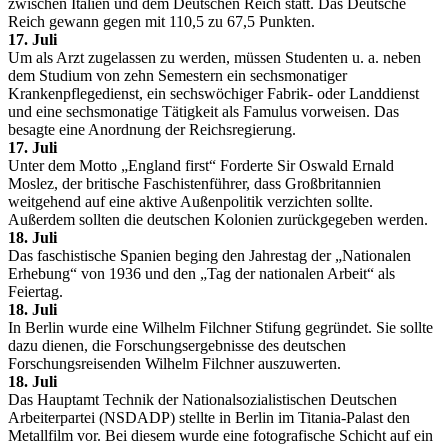
zwischen Italien und dem Deutschen Reich statt. Das Deutsche
Reich gewann gegen mit 110,5 zu 67,5 Punkten.
17. Juli
Um als Arzt zugelassen zu werden, müssen Studenten u. a. neben
dem Studium von zehn Semestern ein sechsmonatiger
Krankenpflegedienst, ein sechswöchiger Fabrik- oder Landdienst
und eine sechsmonatige Tätigkeit als Famulus vorweisen. Das
besagte eine Anordnung der Reichsregierung.
17. Juli
Unter dem Motto „England first“ Forderte Sir Oswald Ernald
Moslez, der britische Faschistenführer, dass Großbritannien
weitgehend auf eine aktive Außenpolitik verzichten sollte.
Außerdem sollten die deutschen Kolonien zurückgegeben werden.
18. Juli
Das faschistische Spanien beging den Jahrestag der „Nationalen
Erhebung“ von 1936 und den „Tag der nationalen Arbeit“ als
Feiertag.
18. Juli
In Berlin wurde eine Wilhelm Filchner Stifung gegründet. Sie sollte
dazu dienen, die Forschungsergebnisse des deutschen
Forschungsreisenden Wilhelm Filchner auszuwerten.
18. Juli
Das Hauptamt Technik der Nationalsozialistischen Deutschen
Arbeiterpartei (NSDADP) stellte in Berlin im Titania-Palast den
Metallfilm vor. Bei diesem wurde eine fotografische Schicht auf ein