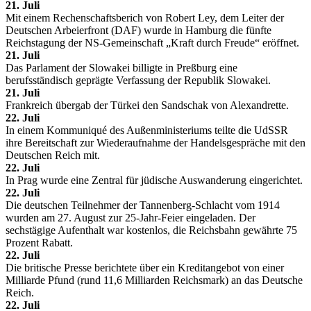
21. Juli
Mit einem Rechenschaftsberich von Robert Ley, dem Leiter der
Deutschen Arbeierfront (DAF) wurde in Hamburg die fünfte
Reichstagung der NS-Gemeinschaft „Kraft durch Freude“ eröffnet.
21. Juli
Das Parlament der Slowakei billigte in Preßburg eine
berufsständisch geprägte Verfassung der Republik Slowakei.
21. Juli
Frankreich übergab der Türkei den Sandschak von Alexandrette.
22. Juli
In einem Kommuniqué des Außenministeriums teilte die UdSSR
ihre Bereitschaft zur Wiederaufnahme der Handelsgespräche mit den
Deutschen Reich mit.
22. Juli
In Prag wurde eine Zentral für jüdische Auswanderung eingerichtet.
22. Juli
Die deutschen Teilnehmer der Tannenberg-Schlacht vom 1914
wurden am 27. August zur 25-Jahr-Feier eingeladen. Der
sechstägige Aufenthalt war kostenlos, die Reichsbahn gewährte 75
Prozent Rabatt.
22. Juli
Die britische Presse berichtete über ein Kreditangebot von einer
Milliarde Pfund (rund 11,6 Milliarden Reichsmark) an das Deutsche
Reich.
22. Juli