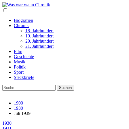
Biografien
Chronik
18. Jahrhundert
19. Jahrhundert
20. Jahrhundert
21. Jahrhundert
Film
Geschichte
Musik
Politik
Sport
Steckbriefe
1900
1930
Juli 1939
1930
1931