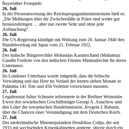
Bayreuther Festspiele.
26. Juli
In der Presseanweisung des Reichspropagandaministeriums hieß es:
„Die Meldungen über die Zwischenfälle in Polen sind weiter gut
herauszubringen … aber nur zweite Seite und ohne jede
Aufmachung“.
26. Juli
Die US-Regierung kündigte mit Wirkung zum 26. Januar 1940 den
Handelsvertrag mit Japan vom 21. Februar 1922.
26. Juli
Der indische Bürgerrechtler Mohandas Karamschand (Mahatma)
Gandhi Forderte von den indischen Fürsten Minimalrechte für deren
Untertanen.
26. Juli
Im Londoner Unterhaus wurde mitgeteilt, dass die britische
Verwaltung und das Heer im Verlauf der letzten sieben Monate in
Palästina 141 Tote und 456 Verletzte verzeichnen mussten.
27. Juli
Legationsrat Julius Schnurre informierte in der Berliner Weinstube
Ewest den sowjetischen Geschäftsträger Georgi A. Astachow und
den Leiter der sowjetischen Handelsmission, Jewgeni I. Babarin,
über die Chancen einer Verständigung mit dem Deutschen Reich.
27. Juli
Der niederländische Ministerpräsident Hendrikus Colijn, der seit
1933 mit wechselnden Krisenkabinetten amtierte, stürzte durch ein