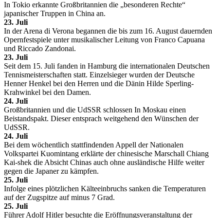
In Tokio erkannte Großbritannien die „besonderen Rechte“
japanischer Truppen in China an.
23. Juli
In der Arena di Verona begannen die bis zum 16. August dauernden
Opernfestspiele unter musikalischer Leitung von Franco Capuana
und Riccado Zandonai.
23. Juli
Seit dem 15. Juli fanden in Hamburg die internationalen Deutschen
Tennismeisterschaften statt. Einzelsieger wurden der Deutsche
Henner Henkel bei den Herren und die Dänin Hilde Sperling-
Krahwinkel bei den Damen.
24. Juli
Großbritannien und die UdSSR schlossen In Moskau einen
Beistandspakt. Dieser entsprach weitgehend den Wünschen der
UdSSR.
24. Juli
Bei dem wöchentlich stattfindenden Appell der Nationalen
Volkspartei Kuomintang erklärte der chinesische Marschall Chiang
Kai-shek die Absicht Chinas auch ohne ausländische Hilfe weiter
gegen die Japaner zu kämpfen.
25. Juli
Infolge eines plötzlichen Kälteeinbruchs sanken die Temperaturen
auf der Zugspitze auf minus 7 Grad.
25. Juli
Führer Adolf Hitler besuchte die Eröffnungsveranstaltung der