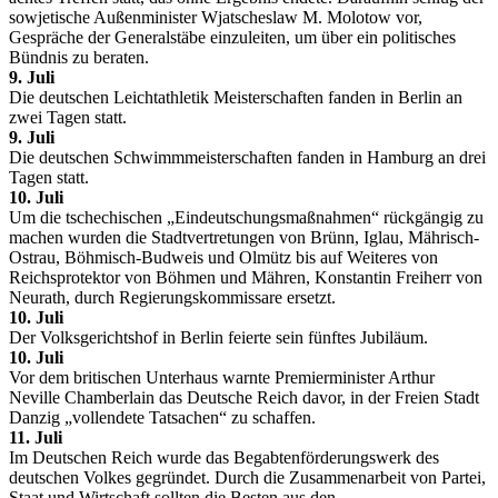
sowjetische Außenminister Wjatscheslaw M. Molotow vor,
Gespräche der Generalstäbe einzuleiten, um über ein politisches
Bündnis zu beraten.
9. Juli
Die deutschen Leichtathletik Meisterschaften fanden in Berlin an
zwei Tagen statt.
9. Juli
Die deutschen Schwimmmeisterschaften fanden in Hamburg an drei
Tagen statt.
10. Juli
Um die tschechischen „Eindeutschungsmaßnahmen“ rückgängig zu
machen wurden die Stadtvertretungen von Brünn, Iglau, Mährisch-
Ostrau, Böhmisch-Budweis und Olmütz bis auf Weiteres von
Reichsprotektor von Böhmen und Mähren, Konstantin Freiherr von
Neurath, durch Regierungskommissare ersetzt.
10. Juli
Der Volksgerichtshof in Berlin feierte sein fünftes Jubiläum.
10. Juli
Vor dem britischen Unterhaus warnte Premierminister Arthur
Neville Chamberlain das Deutsche Reich davor, in der Freien Stadt
Danzig „vollendete Tatsachen“ zu schaffen.
11. Juli
Im Deutschen Reich wurde das Begabtenförderungswerk des
deutschen Volkes gegründet. Durch die Zusammenarbeit von Partei,
Staat und Wirtschaft sollten die Besten aus den