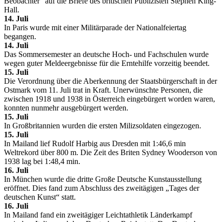
Beobachter“ auf die Briefe des britischen Publizisten Stephen King-
Hall.
14. Juli
In Paris wurde mit einer Militärparade der Nationalfeiertag
begangen.
14. Juli
Das Sommersemester an deutsche Hoch- und Fachschulen wurde
wegen guter Meldeergebnisse für die Erntehilfe vorzeitig beendet.
15. Juli
Die Verordnung über die Aberkennung der Staatsbürgerschaft in der
Ostmark vom 11. Juli trat in Kraft. Unerwünschte Personen, die
zwischen 1918 und 1938 in Österreich eingebürgert worden waren,
konnten nunmehr ausgebürgert werden.
15. Juli
In Großbritannien wurden die ersten Milizsoldaten eingezogen.
15. Juli
In Mailand lief Rudolf Harbig aus Dresden mit 1:46,6 min
Weltrekord über 800 m. Die Zeit des Briten Sydney Wooderson von
1938 lag bei 1:48,4 min.
16. Juli
In München wurde die dritte Große Deutsche Kunstausstellung
eröffnet. Dies fand zum Abschluss des zweitägigen „Tages der
deutschen Kunst“ statt.
16. Juli
In Mailand fand ein zweitägiger Leichtathletik Länderkampf