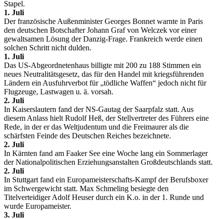
Stapel.
1. Juli
Der französische Außenminister Georges Bonnet warnte in Paris
den deutschen Botschafter Johann Graf von Welczek vor einer
gewaltsamen Lösung der Danzig-Frage. Frankreich werde einen
solchen Schritt nicht dulden.
1. Juli
Das US-Abgeordnetenhaus billigte mit 200 zu 188 Stimmen ein
neues Neutralitätsgesetz, das für den Handel mit kriegsführenden
Ländern ein Ausfuhrverbot für „tödliche Waffen“ jedoch nicht für
Flugzeuge, Lastwagen u. ä. vorsah.
2. Juli
In Kaiserslautern fand der NS-Gautag der Saarpfalz statt. Aus
diesem Anlass hielt Rudolf Heß, der Stellvertreter des Führers eine
Rede, in der er das Weltjudentum und die Freimaurer als die
schärfsten Feinde des Deutschen Reiches bezeichnete.
2. Juli
In Kärnten fand am Faaker See eine Woche lang ein Sommerlager
der Nationalpolitischen Erziehungsanstalten Großdeutschlands statt.
2. Juli
In Stuttgart fand ein Europameisterschafts-Kampf der Berufsboxer
im Schwergewicht statt. Max Schmeling besiegte den
Titelverteidiger Adolf Heuser durch ein K.o. in der 1. Runde und
wurde Europameister.
3. Juli