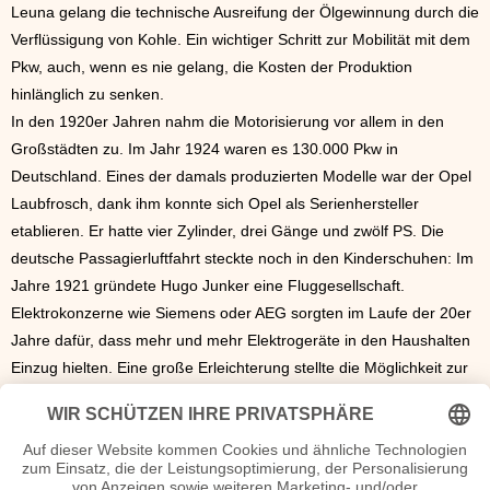
Leuna gelang die technische Ausreifung der Ölgewinnung durch die
Verflüssigung von Kohle. Ein wichtiger Schritt zur Mobilität mit dem
Pkw, auch, wenn es nie gelang, die Kosten der Produktion
hinlänglich zu senken.
In den 1920er Jahren nahm die Motorisierung vor allem in den
Großstädten zu. Im Jahr 1924 waren es 130.000 Pkw in
Deutschland. Eines der damals produzierten Modelle war der Opel
Laubfrosch, dank ihm konnte sich Opel als Serienhersteller
etablieren. Er hatte vier Zylinder, drei Gänge und zwölf PS. Die
deutsche Passagierluftfahrt steckte noch in den Kinderschuhen: Im
Jahre 1921 gründete Hugo Junker eine Fluggesellschaft.
Elektrokonzerne wie Siemens oder AEG sorgten im Laufe der 20er
Jahre dafür, dass mehr und mehr Elektrogeräte in den Haushalten
Einzug hielten. Eine große Erleichterung stellte die Möglichkeit zur
Installation von elektrischen Türklingeln und natürlich auch dem
elektrischen Licht in den Häusern und Wohnungen dar. Im Jahr
1923 wurde eine automatische Fernvermittlungsstelle im
bayrischen Weilheim in Betrieb genommen. Diese weltweit erste