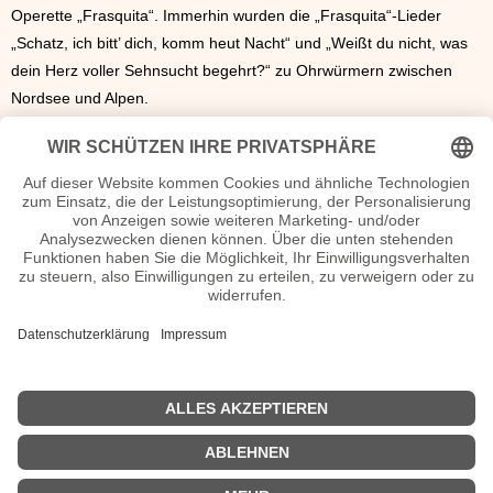
Operette „Frasquita“. Immerhin wurden die „Frasquita“-Lieder
„Schatz, ich bitt’ dich, komm heut Nacht“ und „Weißt du nicht, was
dein Herz voller Sehnsucht begehrt?“ zu Ohrwürmern zwischen
Nordsee und Alpen.
Als eine der kürzesten Opern ging die 1922 in Paris uraufgeführte
komische Oper „Mavra“ des russischen Komponisten Igor
Strawinski in die Musikgeschichte ein. In ganzen 25 Minuten war
die Opern-Umsetzung einer Alexander-Puschkin-Erzählung über
die Bühne gebracht.
Sonstiges
Am 10. März des Jahres hat die Musikwelt den Tod des deutschen
Komponisten Hans Sitt zu beklagen, der im Alter von 72 Jahren die
Bühne der Welt verlässt.
<<
Musikjahr 1921
|
Musikjahr 1923
>>