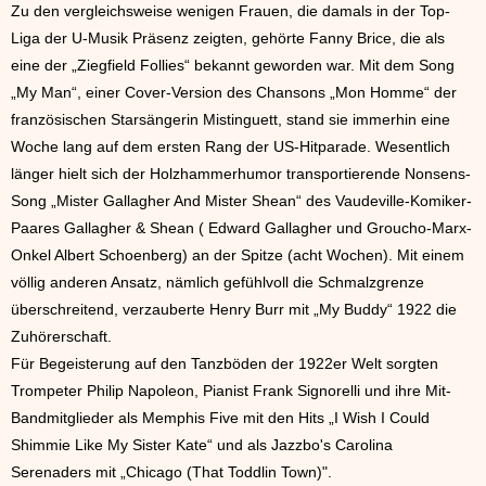
Zu den vergleichsweise wenigen Frauen, die damals in der Top-
Liga der U-Musik Präsenz zeigten, gehörte Fanny Brice, die als
eine der „Ziegfield Follies“ bekannt geworden war. Mit dem Song
„My Man“, einer Cover-Version des Chansons „Mon Homme“ der
französischen Starsängerin Mistinguett, stand sie immerhin eine
Woche lang auf dem ersten Rang der US-Hitparade. Wesentlich
länger hielt sich der Holzhammerhumor transportierende Nonsens-
Song „Mister Gallagher And Mister Shean“ des Vaudeville-Komiker-
Paares Gallagher & Shean ( Edward Gallagher und Groucho-Marx-
Onkel Albert Schoenberg) an der Spitze (acht Wochen). Mit einem
völlig anderen Ansatz, nämlich gefühlvoll die Schmalzgrenze
überschreitend, verzauberte Henry Burr mit „My Buddy“ 1922 die
Zuhörerschaft.
Für Begeisterung auf den Tanzböden der 1922er Welt sorgten
Trompeter Philip Napoleon, Pianist Frank Signorelli und ihre Mit-
Bandmitglieder als Memphis Five mit den Hits „I Wish I Could
Shimmie Like My Sister Kate“ und als Jazzbo's Carolina
Serenaders mit „Chicago (That Toddlin Town)".