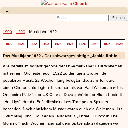
1900
1920
Musikjahr 1922
1920
1921
1922
1923
1924
1925
1926
1927
1928
1929
Das Musikjahr 1922 - Der schwarzgesichtige „Jackie Robin“
Wie bereits im Vorjahr gehörte der US-Amerikaner Paul Whiteman
mit seinem Orchester auch 1922 zu den ganz Großen der
populären Musik. 22 Wochen lang belegten die, zum Teil durch
einen Chorus unterlegten, Instrumentals von Paul Whiteman & His
Orchestra Platz 1 der US-Charts. Dazu gehörte der Blues-Foxtrott
„Hot Lips“, der die Befindlichkeit eines Trompeten-Spielers
beschrieb. Nach ähnlichem Muster waren auch die Whiteman-Hits
„Stumbling“ und „Do It Again“ aufgebaut. „Three O Clock In The
Morning“ (acht Wochen lang auf dem Spitzenplatz) dagegen war