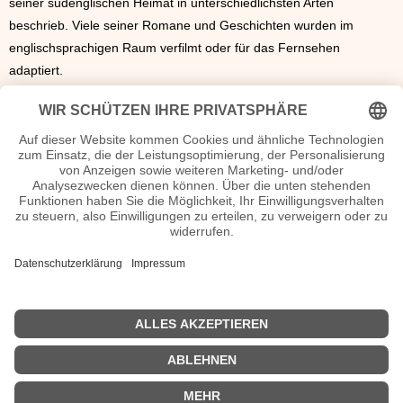
seiner südenglischen Heimat in unterschiedlichsten Arten
beschrieb. Viele seiner Romane und Geschichten wurden im
englischsprachigen Raum verfilmt oder für das Fernsehen
adaptiert.
Der deutsche Dichter Alfred Henschke, der den Großteil seiner
Arbeiten unter dem Pseudonym Klabund veröffentlichte, starb am
14. August 1928 in einem Schweizer Sanatorium an Tuberkulose.
Sein Werk umfasst etliche Romane und Prosatexte sowie eine
große Anzahl an Gedichten. Der Roman „Bracke“ und das
Theaterstück „Der Kreidekreis“, dessen Stoff Bertolt Brecht später
für „Der Kaukasische Kreidekreis“ umarbeitete, gelten als seine
wichtigsten Arbeiten.
Am 29. April jenes Jahres starb der mehrfach ausgezeichnete
Schweizer Schriftsteller Heinrich Federer.
<<
Literatur 1927
|
Literatur 1929
>>
| © 2013–2026 was-war-wann.de. Alle Rechte vorbehalten. |