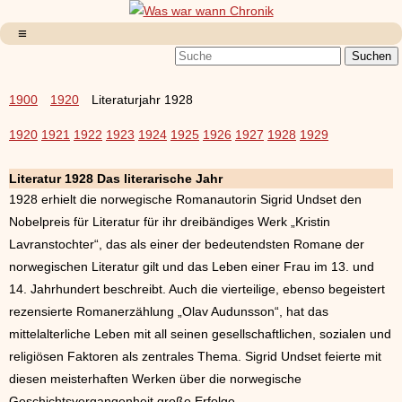
1900
1920
Literaturjahr 1928
1920
1921
1922
1923
1924
1925
1926
1927
1928
1929
Literatur 1928 Das literarische Jahr
1928 erhielt die norwegische Romanautorin Sigrid Undset den
Nobelpreis für Literatur für ihr dreibändiges Werk „Kristin
Lavranstochter“, das als einer der bedeutendsten Romane der
norwegischen Literatur gilt und das Leben einer Frau im 13. und
14. Jahrhundert beschreibt. Auch die vierteilige, ebenso begeistert
rezensierte Romanerzählung „Olav Audunsson“, hat das
mittelalterliche Leben mit all seinen gesellschaftlichen, sozialen und
religiösen Faktoren als zentrales Thema. Sigrid Undset feierte mit
diesen meisterhaften Werken über die norwegische
Geschichtsvergangenheit große Erfolge.