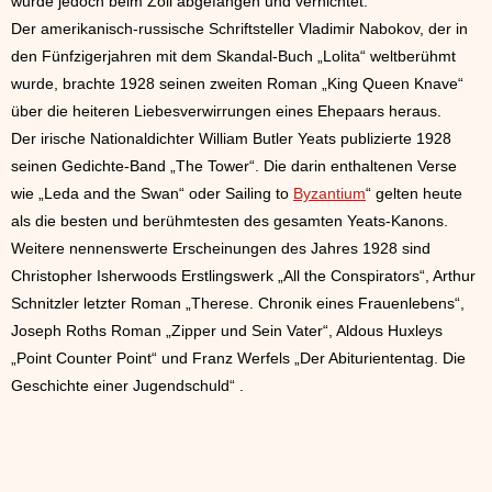
wurde jedoch beim Zoll abgefangen und vernichtet.
Der amerikanisch-russische Schriftsteller Vladimir Nabokov, der in
den Fünfzigerjahren mit dem Skandal-Buch „Lolita“ weltberühmt
wurde, brachte 1928 seinen zweiten Roman „King Queen Knave“
über die heiteren Liebesverwirrungen eines Ehepaars heraus.
Der irische Nationaldichter William Butler Yeats publizierte 1928
seinen Gedichte-Band „The Tower“. Die darin enthaltenen Verse
wie „Leda and the Swan“ oder Sailing to
Byzantium
“ gelten heute
als die besten und berühmtesten des gesamten Yeats-Kanons.
Weitere nennenswerte Erscheinungen des Jahres 1928 sind
Christopher Isherwoods Erstlingswerk „All the Conspirators“, Arthur
Schnitzler letzter Roman „Therese. Chronik eines Frauenlebens“,
Joseph Roths Roman „Zipper und Sein Vater“, Aldous Huxleys
„Point Counter Point“ und Franz Werfels „Der Abituriententag. Die
Geschichte einer Jugendschuld“ .