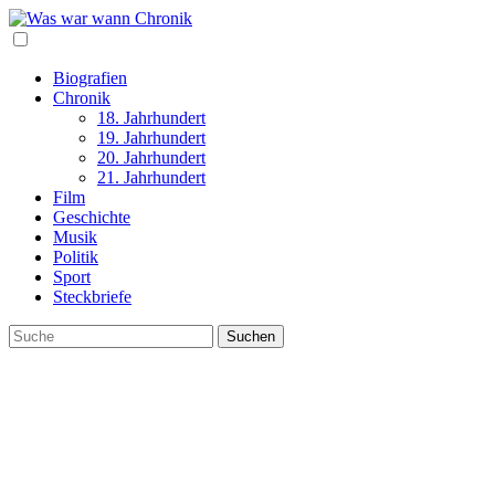
Biografien
Chronik
18. Jahrhundert
19. Jahrhundert
20. Jahrhundert
21. Jahrhundert
Film
Geschichte
Musik
Politik
Sport
Steckbriefe