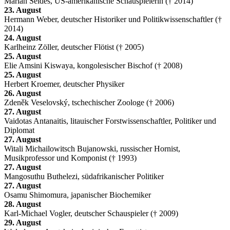
Marian Seldes, US-amerikanische Schauspielerin († 2014)
23. August
Hermann Weber, deutscher Historiker und Politikwissenschaftler (†
2014)
24. August
Karlheinz Zöller, deutscher Flötist († 2005)
25. August
Elie Amsini Kiswaya, kongolesischer Bischof († 2008)
25. August
Herbert Kroemer, deutscher Physiker
26. August
Zdeněk Veselovský, tschechischer Zoologe († 2006)
27. August
Vaidotas Antanaitis, litauischer Forstwissenschaftler, Politiker und
Diplomat
27. August
Witali Michailowitsch Bujanowski, russischer Hornist,
Musikprofessor und Komponist († 1993)
27. August
Mangosuthu Buthelezi, südafrikanischer Politiker
27. August
Osamu Shimomura, japanischer Biochemiker
28. August
Karl-Michael Vogler, deutscher Schauspieler († 2009)
29. August