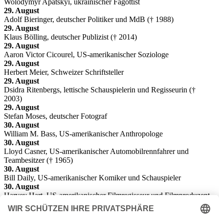
Wolodymyr Apatskyi, ukrainischer Fagottist
29. August
Adolf Bieringer, deutscher Politiker und MdB († 1988)
29. August
Klaus Bölling, deutscher Publizist († 2014)
29. August
Aaron Victor Cicourel, US-amerikanischer Soziologe
29. August
Herbert Meier, Schweizer Schriftsteller
29. August
Dsidra Ritenbergs, lettische Schauspielerin und Regisseurin (†
2003)
29. August
Stefan Moses, deutscher Fotograf
30. August
William M. Bass, US-amerikanischer Anthropologe
30. August
Lloyd Casner, US-amerikanischer Automobilrennfahrer und
Teambesitzer († 1965)
30. August
Bill Daily, US-amerikanischer Komiker und Schauspieler
30. August
Harvey Hart, US-amerikanischer Filmregisseur und Filmproduzent
(† 1989)
31. August