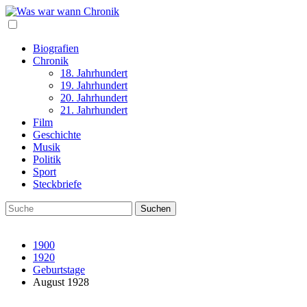
Biografien
Chronik
18. Jahrhundert
19. Jahrhundert
20. Jahrhundert
21. Jahrhundert
Film
Geschichte
Musik
Politik
Sport
Steckbriefe
1900
1920
Geburtstage
August 1928