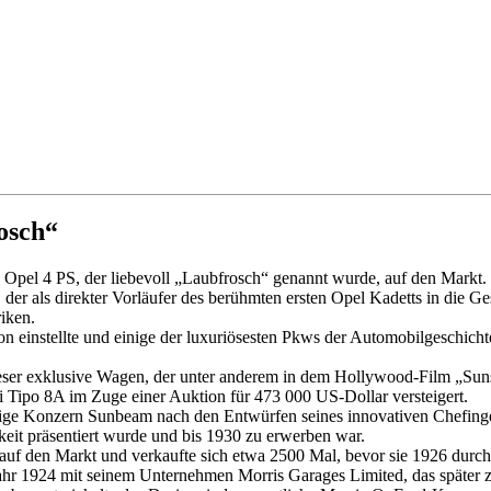
osch“
Opel 4 PS, der liebevoll „Laubfrosch“ genannt wurde, auf den Markt. 
, der als direkter Vorläufer des berühmten ersten Opel Kadetts in die G
iken.
on einstellte und einige der luxuriösesten Pkws der Automobilgeschicht
ieser exklusive Wagen, der unter anderem in dem Hollywood-Film „Sun
i Tipo 8A im Zuge einer Auktion für 473 000 US-Dollar versteigert.
ge Konzern Sunbeam nach den Entwürfen seines innovativen Chefingen
eit präsentiert wurde und bis 1930 zu erwerben war.
auf den Markt und verkaufte sich etwa 2500 Mal, bevor sie 1926 durch
 Jahr 1924 mit seinem Unternehmen Morris Garages Limited, das spät