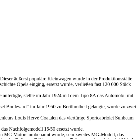
Dieser äußerst populäre Kleinwagen wurde in der Produktionsstätte
eschichte Opels einging, ersetzt wurde, verließen fast 120 000 Stück
e anfertigte, stellte im Jahr 1924 mit dem Tipo 8A das Automobil mit
set Boulevard“ im Jahr 1950 zu Berühmtheit gelangte, wurde zu zwei
ieurs Louis Hervé Coatalen das viertürige Sportcabriolet Sunbeam
 das Nachfolgemodell 15/50 ersetzt wurde.
er zu MG Motors umbenannt wurde, sein zweites MG-Modell, das