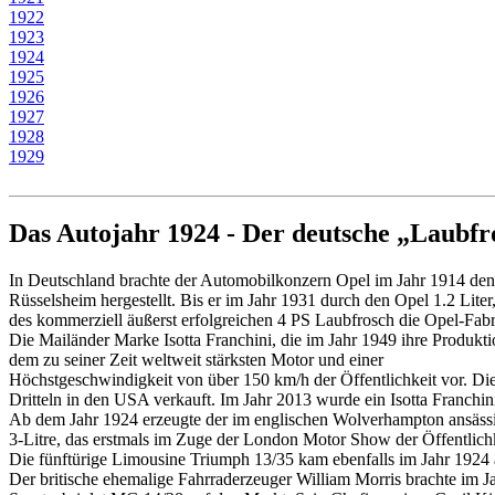
1922
1923
1924
1925
1926
1927
1928
1929
Das Autojahr 1924 - Der deutsche „Laubfr
In Deutschland brachte der Automobilkonzern Opel im Jahr 1914 den 
Rüsselsheim hergestellt. Bis er im Jahr 1931 durch den Opel 1.2 Liter
des kommerziell äußerst erfolgreichen 4 PS Laubfrosch die Opel-Fabr
Die Mailänder Marke Isotta Franchini, die im Jahr 1949 ihre Produkti
dem zu seiner Zeit weltweit stärksten Motor und einer
Höchstgeschwindigkeit von über 150 km/h der Öffentlichkeit vor. D
Dritteln in den USA verkauft. Im Jahr 2013 wurde ein Isotta Franchin
Ab dem Jahr 1924 erzeugte der im englischen Wolverhampton ansässi
3-Litre, das erstmals im Zuge der London Motor Show der Öffentlichk
Die fünftürige Limousine Triumph 13/35 kam ebenfalls im Jahr 1924 
Der britische ehemalige Fahrraderzeuger William Morris brachte im