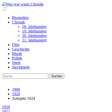
Biografien
Chronik
18. Jahrhundert
19. Jahrhundert
20. Jahrhundert
21. Jahrhundert
Film
Geschichte
Musik
Politik
Sport
Steckbriefe
1900
1920
Autojahr 1924
1920
1921