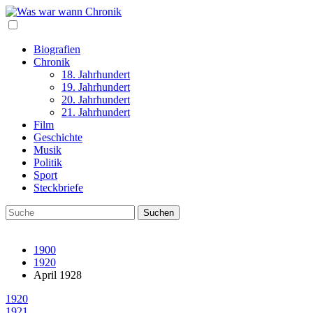
Biografien
Chronik
18. Jahrhundert
19. Jahrhundert
20. Jahrhundert
21. Jahrhundert
Film
Geschichte
Musik
Politik
Sport
Steckbriefe
1900
1920
April 1928
1920
1921