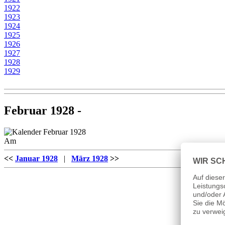
1922
1923
1924
1925
1926
1927
1928
1929
Februar 1928 -
Am
<<
Januar 1928
|
März 1928
>>