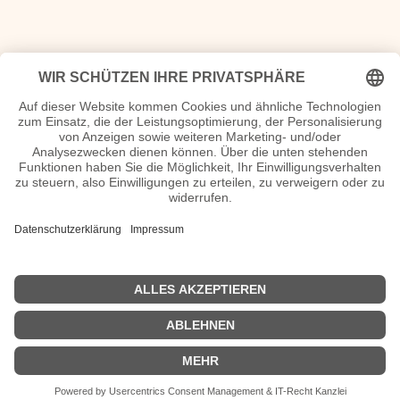
<<
Geburtstage 1733
|
Geburtstage 1735
>>
| © 2013–2023 was-war-wann.de. Alle Rechte vorbehalten. |
|
1700
|
1600
|
1900
|
2000
|
Impressum
|