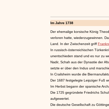
Im Jahre 1738
Der ehemalige korsische König Theodor
verloren hatte, wiederzugewinnen. Das
Land. In der Zwischenzeit griff
Frankr
In russisch-österreichischen Türkenk
unentschieden stand und es nur zu 
Nadir, Schah aus der Dynastie der Af
setzte er über den Indus und marschie
In Crailsheim wurde die Biermanufakt
Der 1687 festgelegte Leipziger Fuß wu
Im Herbst begann der spanische Archä
Die 1725 gegründete Friedrichs Schu
aufgewertet.
Die deutsche Gesellschaft zu Götting