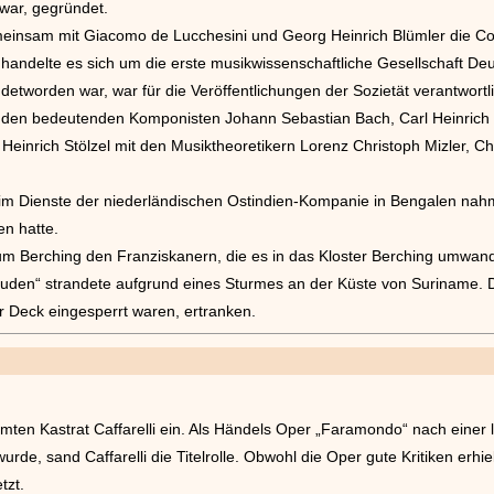
 war, gegründet.
meinsam mit Giacomo de Lucchesini und Georg Heinrich Blümler die Co
handelte es sich um die erste musikwissenschaftliche Gesellschaft Deu
detworden war, war für die Veröffentlichungen der Sozietät verantwortli
 den bedeutenden Komponisten Johann Sebastian Bach, Carl Heinrich 
Heinrich Stölzel mit den Musiktheoretikern Lorenz Christoph Mizler, Ch
im Dienste der niederländischen Ostindien-Kompanie in Bengalen nahm
en hatte.
um Berching den Franziskanern, die es in das Kloster Berching umwand
euden“ strandete aufgrund eines Sturmes an der Küste von Suriname. 
er Deck eingesperrt waren, ertranken.
ten Kastrat Caffarelli ein. Als Händels Oper „Faramondo“ nach einer l
de, sand Caffarelli die Titelrolle. Obwohl die Oper gute Kritiken erhiel
tzt.