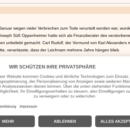
anuar wegen vieler Verbrechen zum Tode verurteilt worden war, wurd
. Joseph Süß Oppenheimer hatte sich als Finanzberater des verstorben
en unbeliebt gemacht. Carl Rudolf, der Vormund von Karl Alexanders 
atte, veranlasste, dass der Leichnam mehrere Jahre hängen blieb.
von Georg Friedrich Händel wurde am Londoner Kings Theatre uraufgef
de bis zum 30. Mai nur sechs Mal aufgeführt.
zkonzert, das Händel selbst organisierte und das seine Unterstützer s
ten Sitz- bzw. Bankreihen auf der Bühne platziert werden. Händel erhi