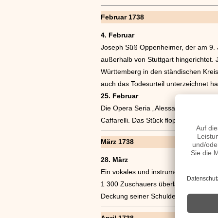
Februar 1738
4. Februar
Joseph Süß Oppenheimer, der am 9. J
außerhalb von Stuttgart hingerichtet
Württemberg in den ständischen Kreis
auch das Todesurteil unterzeichnet h
25. Februar
Die Opera Seria „Alessandro Severo“ 
Caffarelli. Das Stück floppte und wur
März 1738
28. März
Ein vokales und instrumentales Benefi
1 300 Zuschauers überlaufen. Es muss
Deckung seiner Schulden.
April 1738