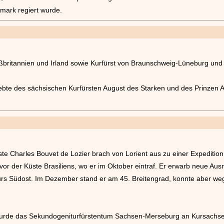
mark regiert wurde.
oßbritannien und Irland sowie Kurfürst von Braunschweig-Lüneburg un
ebte des sächsischen Kurfürsten August des Starken und des Prinzen A
te Charles Bouvet de Lozier brach von Lorient aus zu einer Expedition
 vor der Küste Brasiliens, wo er im Oktober eintraf. Er erwarb neue Aus
 Kurs Südost. Im Dezember stand er am 45. Breitengrad, konnte aber w
rde das Sekundogeniturfürstentum Sachsen-Merseburg an Kursachsen u