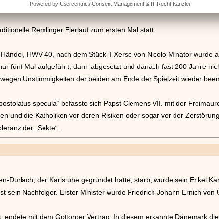
itionelle Remlinger Eierlauf zum ersten Mal statt.
h Händel, HWV 40, nach dem Stück II Xerse von Nicolo Minator wurde
nur fünf Mal aufgeführt, dann abgesetzt und danach fast 200 Jahre ni
 wegen Unstimmigkeiten der beiden am Ende der Spielzeit wieder been
apostolatus specula“ befasste sich Papst Clemens VII. mit der Freimaur
en und die Katholiken vor deren Risiken oder sogar vor der Zerstörun
oleranz der „Sekte“.
den-Durlach, der Karlsruhe gegründet hatte, starb, wurde sein Enkel Kar
t sein Nachfolger. Erster Minister wurde Friedrich Johann Ernich von 
, endete mit dem Gottorper Vertrag. In diesem erkannte Dänemark d