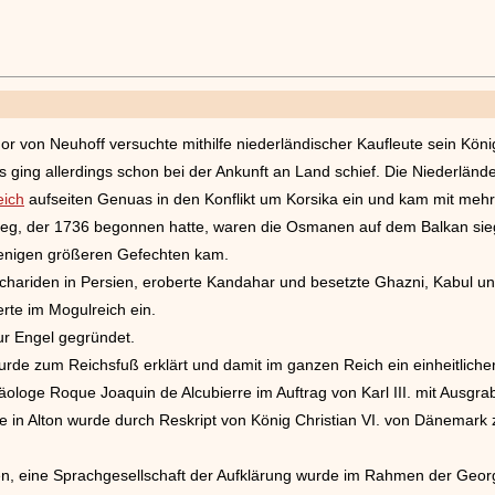
 von Neuhoff versuchte mithilfe niederländischer Kaufleute sein König
 ging allerdings schon bei der Ankunft an Land schief. Die Niederländ
eich
aufseiten Genuas in den Konflikt um Korsika ein und kam mit mehr
rieg, der 1736 begonnen hatte, waren die Osmanen auf dem Balkan sieg
wenigen größeren Gefechten kam.
schariden in Persien, eroberte Kandahar und besetzte Ghazni, Kabul 
rte im Mogulreich ein.
ur Engel gegründet.
rde zum Reichsfuß erklärt und damit im ganzen Reich ein einheitlicher
ologe Roque Joaquin de Alcubierre im Auftrag von Karl III. mit Ausgr
le in Alton wurde durch Reskript von König Christian VI. von Dänem
en, eine Sprachgesellschaft der Aufklärung wurde im Rahmen der Georg