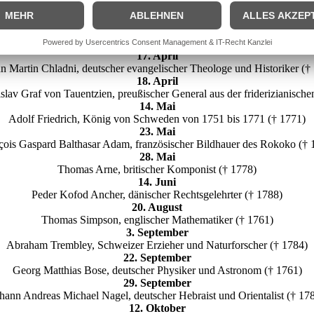
21. März
ann Heinrich Mylius der Jüngere, deutscher Rechtswissenschaftler († 1
27. März
h Marie Clemens dall’ Abaco, italienischer Musiker und Komponist (†
17. April
n Martin Chladni, deutscher evangelischer Theologe und Historiker (†
18. April
slav Graf von Tauentzien, preußischer General aus der friderizianische
14. Mai
Adolf Friedrich, König von Schweden von 1751 bis 1771 († 1771)
23. Mai
çois Gaspard Balthasar Adam, französischer Bildhauer des Rokoko († 
28. Mai
Thomas Arne, britischer Komponist († 1778)
14. Juni
Peder Kofod Ancher, dänischer Rechtsgelehrter († 1788)
20. August
Thomas Simpson, englischer Mathematiker († 1761)
3. September
Abraham Trembley, Schweizer Erzieher und Naturforscher († 1784)
22. September
Georg Matthias Bose, deutscher Physiker und Astronom († 1761)
29. September
hann Andreas Michael Nagel, deutscher Hebraist und Orientalist († 17
12. Oktober