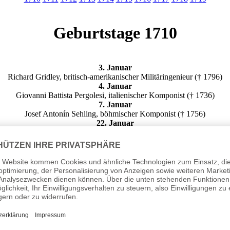
Geburtstage 1710
3. Januar
Richard Gridley, britisch-amerikanischer Militäringenieur († 1796)
4. Januar
Giovanni Battista Pergolesi, italienischer Komponist († 1736)
7. Januar
Josef Antonín Sehling, böhmischer Komponist († 1756)
22. Januar
Hans von Ahlefeldt, deutscher Geheimrat und Amtmann († 1780)
23. Januar
Jacob Langebek, dänischer Historiker († 1775)
24. Januar
Karl Joseph Riepp, deutscher Orgelbauer († 1775)
31. Januar
Johann Christoph Balser, deutscher Rechtswissenschaftler († 1750)
14. Februar
Peter Ahlwardt, deutscher Theologe und Philosoph († 1791)
15. Februar
Ludwig XV., König von Frankreich († 1774)