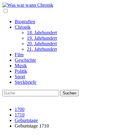
Biografien
Chronik
18. Jahrhundert
19. Jahrhundert
20. Jahrhundert
21. Jahrhundert
Film
Geschichte
Musik
Politik
Sport
Steckbriefe
1700
1710
Geburtstage
Geburtstage 1710