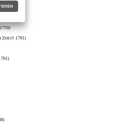
733)
 1805)
 1759)
n Zeit († 1791)
1761)
88)