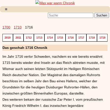
1700
1710
1716
2010
2011
1712
1713
1714
1715
1716
1717
1718
1719
Das geschah 1716 Chronik
Im Jahr 1716 verlor Schweden, nachdem es wie bereits erwähnt
1715 bereits wieder drei Inseln an das Reich abtreten musste, mit
Wismar auch seinen letzten Stützpunkt im Heiligen Römischen
Reich deutscher Nation. Der Magistrat des damaligen Ruhrorts
beschloss im selben Jahr den Bau eines Hafens, welcher der
Grundstein für die heutigen Duisburger Ruhrorter-Häfen, den
inzwischen größten Binnenhafen Europas, darstellte.
Des weiteren bekam der russische Zar Peter I. vom preußischen
König Friedrich Wilhelm I. das inzwischen legendäre