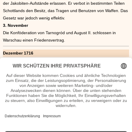
der Jakobiten-Aufstände erlassen. Er verbot in bestimmten Teilen
Schottlands den Besitz, das Tragen und Benutzen von Waffen. Das
Gesetz war jedoch wenig effektiv.
3. November
Die Konföderation von Tarnogród und August II. schlossen in
Warschau einen Friedensvertrag.
Dezember 1716
10. Dezember
An der Universität Leipzig gründeten sechs sorbische Studenten
der evangelischen Theologie aus der Oberlausitz das Wendische
Prediger-Kollegium. Ziel war es, Predigten in ihrer Muttersprache
auszuarbeiten und sie sich gegenseitig vorzutragen, um sich auf
ihre spätere Tätigkeit in sorbsich-sprachigen Gemeinden
vorzubereiten.
15. Dezember
Die englische Wochenzeitung „Weekly Journal“ erschien erstmals.
Geburtstage 2016