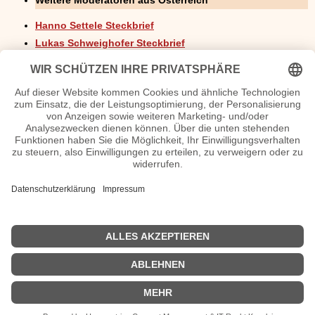
Hanno Settele Steckbrief
Lukas Schweighofer Steckbrief
Marco Ventre Steckbrief
Martin Ganster Steckbrief
Christian Polanc Steckbrief
Oliver Zeisberger Steckbrief
Patrick Budgen Steckbrief
Moderatorinnen aus Österreich
>>
Register Steckbriefe
A
B
C
D
E
F
G
H
I
J
K
L
M
N
O
P
Q
R
S
T
U
V
W
X
Y
Z
| © 2013–2023 was-war-wann.de. Alle Rechte vorbehalten. |
|
Startseite
|
1700
|
1800
|
1900
|
2000
|