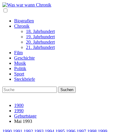
Biografien
Chronik
18. Jahrhundert
19. Jahrhundert
20. Jahrhundert
21. Jahrhundert
Film
Geschichte
Musik
Politik
Sport
Steckbriefe
1900
1990
Geburtstage
Mai 1993
1990
1991
1992
1993
1994
1995
1996
1997
1998
1999