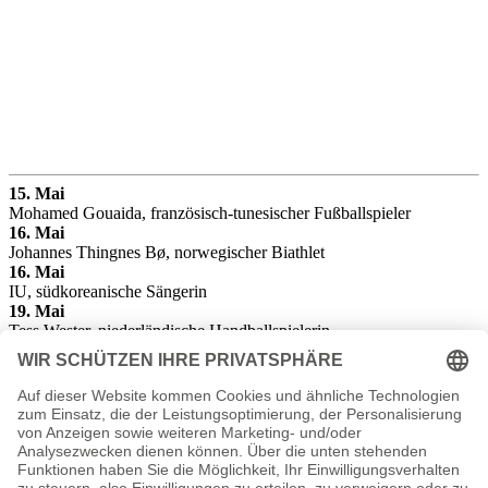
15. Mai
Mohamed Gouaida, französisch-tunesischer Fußballspieler
16. Mai
Johannes Thingnes Bø, norwegischer Biathlet
16. Mai
IU, südkoreanische Sängerin
19. Mai
Tess Wester, niederländische Handballspielerin
23. Mai
Sargis Adamyan, armenischer Fußballspieler
25. Mai
Nikolai Marzenko, russischer Autorennfahrer
27. Mai
Ivar Slik, niederländischer Radrennfahrer
28. Mai
Svenja Jung
, deutsche Schauspielerin