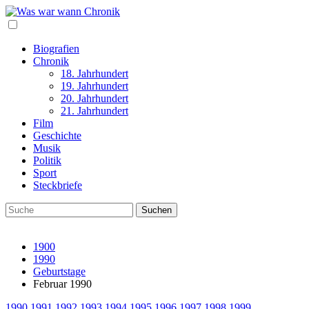
Biografien
Chronik
18. Jahrhundert
19. Jahrhundert
20. Jahrhundert
21. Jahrhundert
Film
Geschichte
Musik
Politik
Sport
Steckbriefe
1900
1990
Geburtstage
Februar 1990
1990
1991
1992
1993
1994
1995
1996
1997
1998
1999