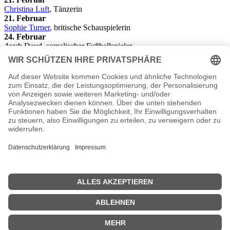
Christina Luft
, Tänzerin
21. Februar
Sophie Turner
, britische Schauspielerin
24. Februar
Ayub Daud, somalischer Fußballspieler
24. Februar
Yao Lei, singapurische Badmintonspielerin
24. Februar
Randy Krummenacher, Schweizer Motorrad-Rennfahrer
28. Februar
Philipp Eng
, österreichische Rennfahrer
28. Februar
Sebastian Rudy
, Profifußballer (SG Hoffenheim)
Die Geschenkidee
Das ideale Geschenk. Eine Zeitung von 1990. Was war los in
Politik, Sport oder Kultur? Als Geschenk eine original historische
Tageszeitung oder Illustrierte z.B. als Geburtstagszeitung zum
Geburtstag oder Hochzeitszeitung zur goldenen Hochzeit.
Zeitschriften von 1990.
Originalzeitung Februar 1990
<<
Geburtstage Januar 1990
|
Geburtstage März 1990
>>
| © 2013–2026 was-war-wann.de. Alle Rechte vorbehalten. |