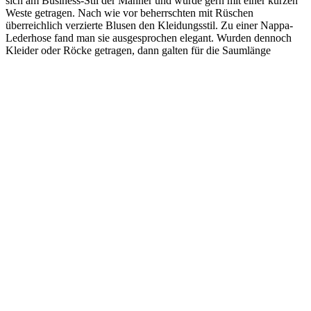
sich am Business-Stil der Männer und wurde gern mit einer kurzen
Weste getragen. Nach wie vor beherrschten mit Rüschen
überreichlich verzierte Blusen den Kleidungsstil. Zu einer Nappa-
Lederhose fand man sie ausgesprochen elegant. Wurden dennoch
Kleider oder Röcke getragen, dann galten für die Saumlänge