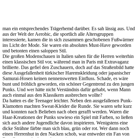
man ein entsprechendes Trägerhemd darüber. Es sah lässig aus. Und
aus der Welt der Aerobic, die sportlich alle Altersgruppen
interessierte, kamen die in sich zusammen geschobenen Fußwärmer
ins Licht der Mode. Sie waren ein absolutes Must-Have geworden
und betonten einen saloppen Stil.
Die großen Modenschauen in Italien sahen für die Herren weiterhin
einen klassischen Stil vor, während man in Paris mit Extravaganz
brillierte. Das gefiel den Zuschauern, doch auf das Straßenbild hatte
diese Ausgefallenheit türkischer Haremskleidung oder japanischer
Samurai-Hosen keinen nennenswerten Einfluss. Schade, es wäre
bunt und fröhlich geworden, ein schöner Gegentrend zu den jungen
Punks. Und wer hätte nicht Verständnis dafür gehabt, wenn Mann
auch einmal aus den Klassikern ausbrechen wollte?
Da hatten es die Teenager leichter. Neben den ausgefallenen Punk-
Klamotten machten Sweat-Kleider die Runde. Sie waren sehr kurz
und konnten nach Belieben nach oben gerafft werden. Waren die
Haar-Kreationen der Punks sowieso ein Spiel mit Farben, so ließen
sich auch andere Jugendliche davon inspirieren. Wenigstens eine
dicke Strähne färbte man sich blau, grün oder rot. Wer dann noch
einen Herrenhut in den Nacken schob, war entweder ein Fan von