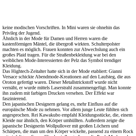
keine modischen Vorschriften. In Mini waren sie ohnehin das
Privileg der Jugend.
Ähnlich in der Mode für Damen und Herren waren die
kastenförmigen Mäntel, die übergroß wirkten. Schulterpolster
machten es möglich. Frauen konnten zur Abwechslung auch ein
großes Plaid tragen. Für die Straßenbekleidung war bei den
weiblichen Mode-Interessierten der Pelz das Symbol trendiger
Kleidung.
Das Hightech-Zeitalter hatte sich in der Mode etabliert: Gianni
Versace schickte Abendmode-Kreationen auf den Laufsteg, die aus
Oroton gefertigt waren. Dieser Metallstrickstoff wurde nicht
vernäht, er wurde mittels Laserstrahl zusammengefügt. Man konnte
ihn zudem mit farbigen Drucken versehen. Der Effekt war
faszinierend.
Den japanischen Designern gelang es, mehr Einfluss auf die
europäische Mode zu nehmen. Vor allem junge Leute fühlten sich
angesprochen. Rei Kawakubo empfahl Kleidungsstücke, die, einem
Kleide nur ähnlich, den Körper umhüllten. Außerdem zeigte die
japanische Designerin Wollpullover mit großen Löchern und
Schärpen, die man um den Körper wickelte, passend zu einem Rock