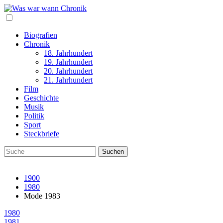
Biografien
Chronik
18. Jahrhundert
19. Jahrhundert
20. Jahrhundert
21. Jahrhundert
Film
Geschichte
Musik
Politik
Sport
Steckbriefe
1900
1980
Mode 1983
1980
1981