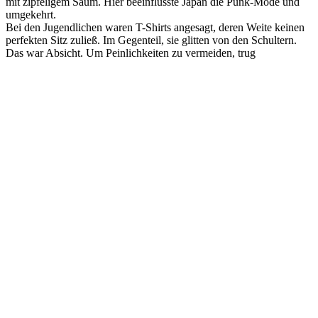
mit zipfeligem Saum. Hier beeinflusste Japan die Punk-Mode und
umgekehrt.
Bei den Jugendlichen waren T-Shirts angesagt, deren Weite keinen
perfekten Sitz zuließ. Im Gegenteil, sie glitten von den Schultern.
Das war Absicht. Um Peinlichkeiten zu vermeiden, trug