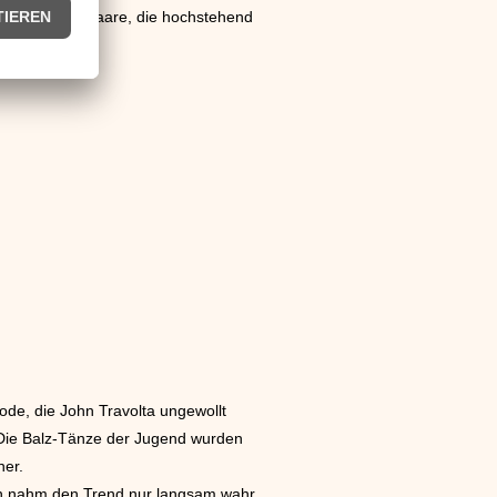
e gefärbten Haare, die hochstehend
 Vorgaben
ode, die John Travolta ungewollt
. Die Balz-Tänze der Jugend wurden
ner.
nn nahm den Trend nur langsam wahr.