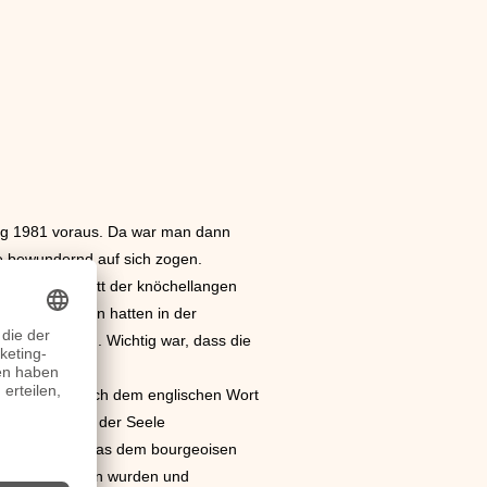
ng 1981 voraus. Da war man dann
ke bewundernd auf sich zogen.
n guten Schnitt der knöchellangen
perfekt. Hosen hatten in der
ere Schnitten. Wichtig war, dass die
r Stil, der nach dem englischen Wort
ichen wie aus der Seele
würde. Alles, was dem bourgeoisen
snadeln gehalten wurden und