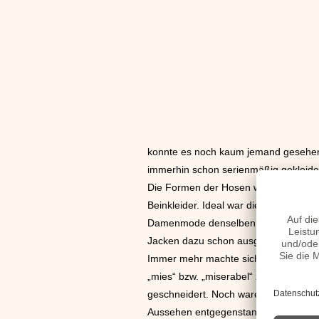
konnte es noch kaum jemand gesehen
immerhin schon serienmäßig gekleidet
Die Formen der Hosen wurden auch zus
Beinkleider. Ideal war diese Beinbet
Damenmode denselben Stellenwert wie 
Jacken dazu schon ausgepolsterte Sch
Immer mehr machte sich der Trend aus
„mies“ bzw. „miserabel“ zum Punk-Lo
geschneidert. Noch waren es zaghafte
Aussehen entgegenstand, war gerade r