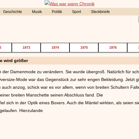
Geschichte
Musik
Politik
Sport
Steckbriefe
2
1973
1974
1975
1976
e wird größer
in der Damenmode zu verändern. Sie wurde übergroß. Natürlich für sc
ersize-Mode war das Gegenstück zur sehr engen Bekleidung. Jetzt gin
 auch anzog, schick war es vor allem, wenn von breiten Schultern Falt
einer breiten Manschette seinen Abschluss fand. Die
iel sich in der Optik eines Boxers. Auch die Mäntel wirkten, als seien s
gelaufen. Hierzulande