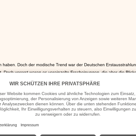
 haben. Doch der modische Trend war der Deutschen Erstausstrahlu
. Doch vorerst waren es vereinzelte Erscheinungen, die aber die Blic
ehends bequemer. Jedenfalls in der Hüfte. Bundfalten sorgten für de
onung, wenn man dazu hochhackige Schuhe trug. Damit war die Eleganz 
Röcke. Die konnten weit und folkloristisch sein oder dezent durch eng
ulterpartien aufwiesen.
 London breit, der aus dem „Design“ des Untergrunds kam, ein brutale
ok wurde. Was die erwachsenen Gemüter schockierte, war den Jugendl
 Anfänge, aber es war zu erwarten, dass diese Mode um sich greifen 
ichtig: zerfetzte Klamotten, die notdürftig mit übergroßen Sicherheit