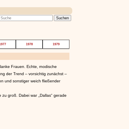
1977
1978
1979
hlanke Frauen. Echte, modische
g der Trend – vorsichtig zunächst –
en und sonstiger weich fließender
ie zu groß. Dabei war „Dallas“ gerade