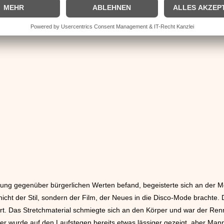
der Farbgebung meist lederner Kleidung. Besonderes Merkmal waren di
 komplettierten. Jungen und Mädchen folgten dem Trend. Von diesen
tung gegenüber bürgerlichen Werten befand, begeisterte sich an der M
nicht der Stil, sondern der Film, der Neues in die Disco-Mode brachte
rt. Das Stretchmaterial schmiegte sich an den Körper und war der Ren
er wurde auf den Laufstegen bereits etwas lässiger gezeigt, aber Ma