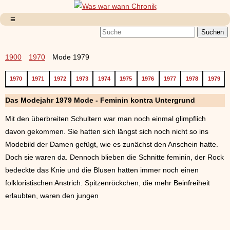
1900
1970
Mode 1979
1970
1971
1972
1973
1974
1975
1976
1977
1978
1979
Das Modejahr 1979 Mode - Feminin kontra Untergrund
Mit den überbreiten Schultern war man noch einmal glimpflich
davon gekommen. Sie hatten sich längst sich noch nicht so ins
Modebild der Damen gefügt, wie es zunächst den Anschein hatte.
Doch sie waren da. Dennoch blieben die Schnitte feminin, der Rock
bedeckte das Knie und die Blusen hatten immer noch einen
folkloristischen Anstrich. Spitzenröckchen, die mehr Beinfreiheit
erlaubten, waren den jungen