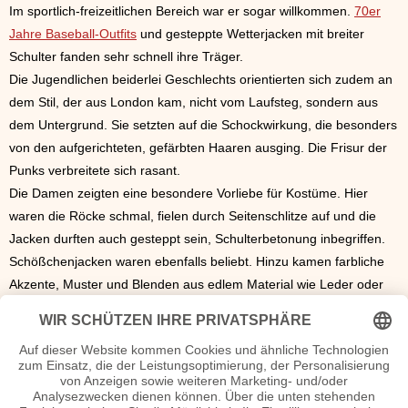
Im sportlich-freizeitlichen Bereich war er sogar willkommen.
70er
Jahre Baseball-Outfits
und gesteppte Wetterjacken mit breiter
Schulter fanden sehr schnell ihre Träger.
Die Jugendlichen beiderlei Geschlechts orientierten sich zudem an
dem Stil, der aus London kam, nicht vom Laufsteg, sondern aus
dem Untergrund. Sie setzten auf die Schockwirkung, die besonders
von den aufgerichteten, gefärbten Haaren ausging. Die Frisur der
Punks verbreitete sich rasant.
Die Damen zeigten eine besondere Vorliebe für Kostüme. Hier
waren die Röcke schmal, fielen durch Seitenschlitze auf und die
Jacken durften auch gesteppt sein, Schulterbetonung inbegriffen.
Schößchenjacken waren ebenfalls beliebt. Hinzu kamen farbliche
Akzente, Muster und Blenden aus edlem Material wie Leder oder
Samt. Das allzu Sportliche, auch Hosenanzüge, wurde von den
Laufstegen genommen. Im Alltag gab es diese Garderobe natürlich
noch. Bei den Kleidern wurden Muster verschmäht. Es dominierten
Unistoffe und kräftige Farben. Lila lag im Trend, ebenso Rot in allen
Nuancierungen.